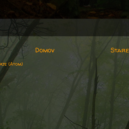
Domov
Stare
rje (Atom)