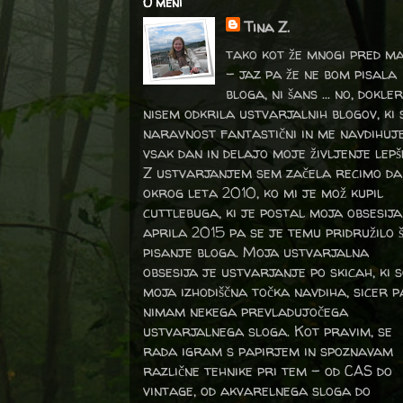
O meni
Tina Z.
tako kot že mnogi pred m
- jaz pa že ne bom pisala
bloga, ni šans ... no, dokler
nisem odkrila ustvarjalnih blogov, ki 
naravnost fantastični in me navdihuj
vsak dan in delajo moje življenje lepš
Z ustvarjanjem sem začela recimo da
okrog leta 2010, ko mi je mož kupil
cuttlebuga, ki je postal moja obsesija
aprila 2015 pa se je temu pridružilo 
pisanje bloga. Moja ustvarjalna
obsesija je ustvarjanje po skicah, ki 
moja izhodiščna točka navdiha, sicer p
nimam nekega prevladujočega
ustvarjalnega sloga. Kot pravim, se
rada igram s papirjem in spoznavam
različne tehnike pri tem – od CAS do
vintage, od akvarelnega sloga do