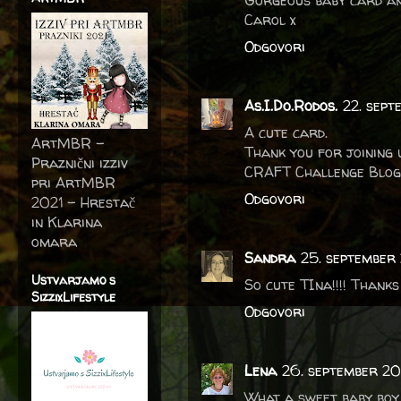
Gorgeous baby card and
Carol x
Odgovori
As.I.Do.Rodos.
22. sept
A cute card.
ArtMBR -
Thank you for joining
Praznični izziv
CRAFT Challenge Blog
pri ArtMBR
Odgovori
2021 – Hrestač
in Klarina
omara
Sandra
25. september
Ustvarjamo s
So cute TIna!!!! Thank
SizzixLifestyle
Odgovori
Lena
26. september 20
What a sweet baby boy 