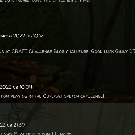
 cute image-love the little safety pin
ember 2022 ob 10:12
 us at CRAFT Challenge Blog challenge. Good luck Ginny D
 2022 ob 10:04
s for playing in the Outlawz sketch challenge!
22 ob 21:39
card. Beautifully done! Lena xx