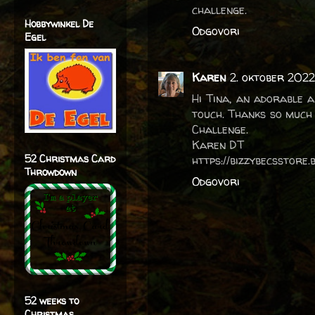
challenge.
Hobbywinkel De
Odgovori
Egel
Karen
2. oktober 2022
Hi Tina, an adorable a
touch. Thanks so much 
Challenge.
Karen DT
52 Christmas Card
https://bizzybecsstore.
Throwdown
Odgovori
52 weeks to
Christmas