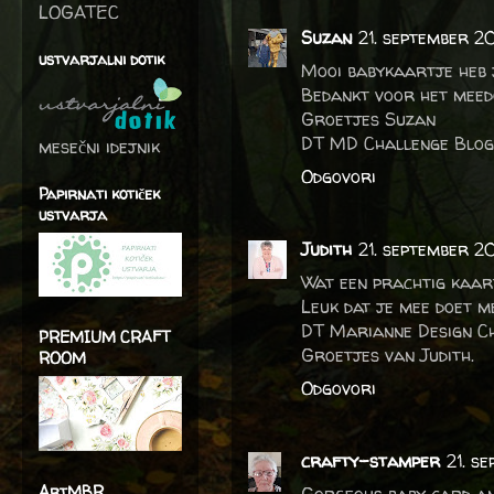
LOGATEC
Suzan
21. september 20
ustvarjalni dotik
Mooi babykaartje heb 
Bedankt voor het meed
Groetjes Suzan
DT MD Challenge Blog
mesečni idejnik
Odgovori
Papirnati kotiček
ustvarja
Judith
21. september 2
Wat een prachtig kaar
Leuk dat je mee doet m
DT Marianne Design C
PREMIUM CRAFT
Groetjes van Judith.
ROOM
Odgovori
crafty-stamper
21. s
ArtMBR