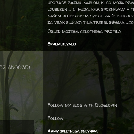
uporabe raznih šablon, ki so moja prv
ljubezen … ni meja, kar spoznavam v 
našem blogerskem svetu. pa še kontak
za vsak slučaj: tina.treebug@gmail.c
Ogled mojega celotnega profila
Spremljevalci
062, AK0065)
Follow my blog with Bloglovin
Follow
Arhiv spletnega dnevnika