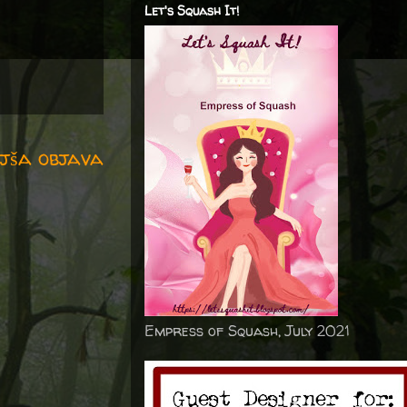
Let's Squash It!
jša objava
Empress of Squash, July 2021