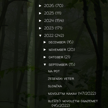
2026
(70)
►
2025
(111)
►
2024
(154)
►
2023
(171)
►
2022
(242)
▼
december
(16)
►
november
(20)
►
oktober
(21)
►
september
(15)
▼
na pot
jesenski veter
slončka
novoletni kakav (47/2022)
bleščeči novoletni ognjemet
(46/2022)