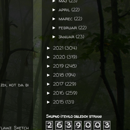
maj
(23)
►
april
(22)
►
marec
(22)
►
februar
(22)
►
januar
(23)
►
2021
(304)
►
2020
(319)
►
2019
(248)
►
2018
(194)
►
2017
(229)
zdi, kot da bi
►
2016
(259)
►
2015
(131)
►
Skupno število ogledov strani
2
6
3
9
0
0
3
utlawz Sketch