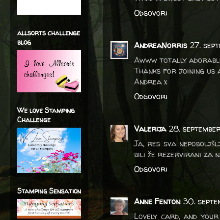
Odgovori
allsorts challenge
blog
AndreaNorris
27. sep
Awww totally adorable
Thanks for joining us 
Andrea x
Odgovori
We love Stamping
Challenge
Valerija
28. septembe
Ja, res sva nepoboljšlj
bili že rezervirani za n
Odgovori
Stamping Sensation
Anne Fenton
30. septe
Lovely card, and your