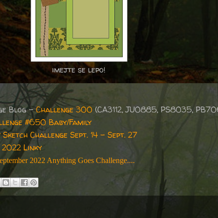
imejte se lepo!
ge Blog -
Challenge 300
(CA3112, JU0885, PS8035, PB7
llenge #650 Baby/Family
Sketch Challenge Sept. 14 - Sept. 27
 2022 Linky
eptember 2022 Anything Goes Challenge....