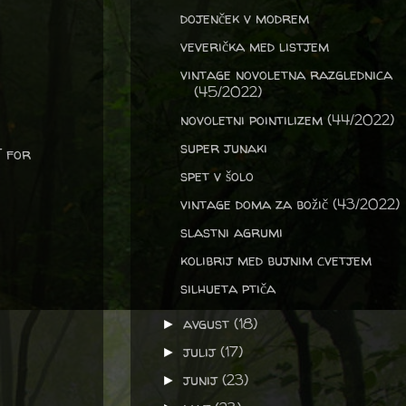
dojenček v modrem
veverička med listjem
vintage novoletna razglednica
(45/2022)
novoletni pointilizem (44/2022)
super junaki
T for
spet v šolo
vintage doma za božič (43/2022)
slastni agrumi
kolibrij med bujnim cvetjem
silhueta ptiča
avgust
(18)
►
julij
(17)
►
junij
(23)
►