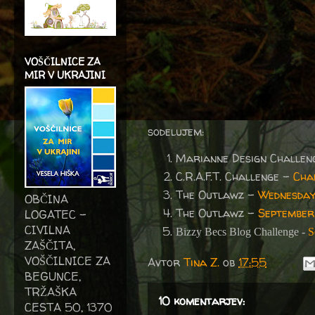
VOŠČILNICE ZA
MIR V UKRAJINI
sodelujem:
Marianne Design Challen
C.R.A.F.T. Challenge -
Cha
The Outlawz -
Wednesday 
OBČINA
The Outlawz -
September
LOGATEC -
CIVILNA
Bizzy Becs Blog Challenge -
S
ZAŠČITA,
VOŠČILNICE ZA
Avtor
Tina Z.
ob
17:55
BEGUNCE,
TRŽAŠKA
10 komentarjev:
CESTA 50, 1370