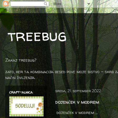
treebug
Zakaj treebug?
zato, ker ta kombinacija besed pove moje bistvo - skrb z
način življenja.
sreda, 21. september 2022
craft-alnica
dojenček v modrem
dojenček v modrem ...