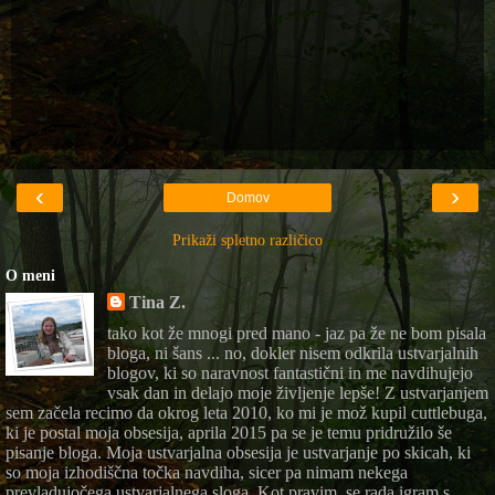
‹
›
Domov
Prikaži spletno različico
O meni
Tina Z.
tako kot že mnogi pred mano - jaz pa že ne bom pisala
bloga, ni šans ... no, dokler nisem odkrila ustvarjalnih
blogov, ki so naravnost fantastični in me navdihujejo
vsak dan in delajo moje življenje lepše! Z ustvarjanjem
sem začela recimo da okrog leta 2010, ko mi je mož kupil cuttlebuga,
ki je postal moja obsesija, aprila 2015 pa se je temu pridružilo še
pisanje bloga. Moja ustvarjalna obsesija je ustvarjanje po skicah, ki
so moja izhodiščna točka navdiha, sicer pa nimam nekega
prevladujočega ustvarjalnega sloga. Kot pravim, se rada igram s