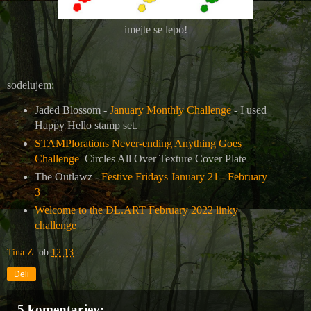
imejte se lepo!
sodelujem:
Jaded Blossom -
January Monthly Challenge
- I used
Happy Hello stamp set.
STAMPlorations Never-ending Anything Goes
Challenge
Circles All Over Texture Cover Plate
The Outlawz -
Festive Fridays January 21 - February
3
Welcome to the DL.ART February 2022 linky
challenge
Tina Z.
ob
12:13
Deli
5 komentarjev: