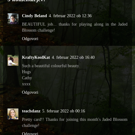
Cindy Beland
4. februar 2022 ob 12:36
BEAUTIFUL job... thanks for playing along in the Jaded
Blossom challenge!
Odgovori
KraftyKoolKat
4. februar 2022 ob 16:40
Such a beautiful colourful beauty.
Hugs
Cathy
xxxx
Odgovori
teachdanz
5. februar 2022 ob 00:16
Pretty card!! Thanks for joining this month's Jaded Blossom
challenge!
Odgovori