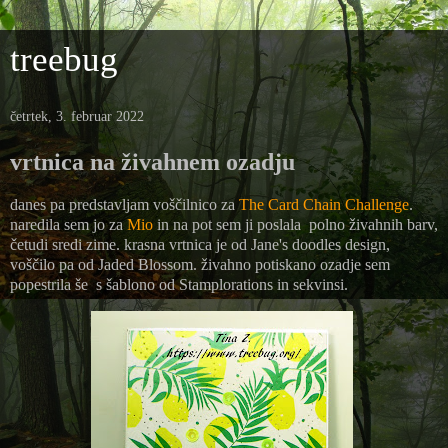
treebug
četrtek, 3. februar 2022
vrtnica na živahnem ozadju
danes pa predstavljam voščilnico za
The Card Chain Challenge
.
naredila sem jo za
Mio
in na pot sem ji poslala polno živahnih barv,
četudi sredi zime. krasna vrtnica je od Jane's doodles design,
voščilo pa od Jaded Blossom. živahno potiskano ozadje sem
popestrila še s šablono od Stamplorations in sekvinsi.