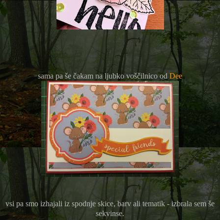
sama pa še čakam na ljubko voščilnico od
Dee
vsi pa smo izhajali iz spodnje skice, barv ali tematik - izbrala sem še
sekvinse.