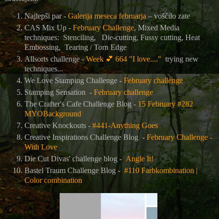
Najlepši par -
Galerija meseca februarja
– voščilo zate
CAS Mix Up -
February Challenge
, Mixed Media
techniques: Stenciling, Die-cutting, Fussy cutting, Heat
Embossing,
Tearing / Torn Edge
Allsorts challenge -
Week
💕
664 "I love...."
trying new
techniques...
We Love Stamping Challenge -
February challenge
Stamping Sensation -
February challenge
The Crafter's Cafe Challenge Blog
-
15 February #282
MYOBackground
Creative Knockouts -
#441-Anything Goes
Creative Inspirations Challenge Blog -
February Challenge -
With Love
Die Cut Divas' challenge blog -
Angle It!
Bastel Traum Challenge Blog -
#110 Farbkombination |
Color combination