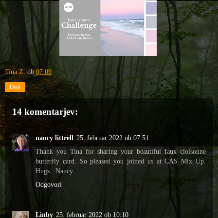
Tina Z.
ob
07:09
Deli
14 komentarjev:
nancy littrell
25. februar 2022 ob 07:51
Thank you Tina for sharing your beautiful faux cloisonne
butterfly card. So pleased you joined us at CAS Mix Up.
Hugs...Nancy
Odgovori
Linby
25. februar 2022 ob 10:10