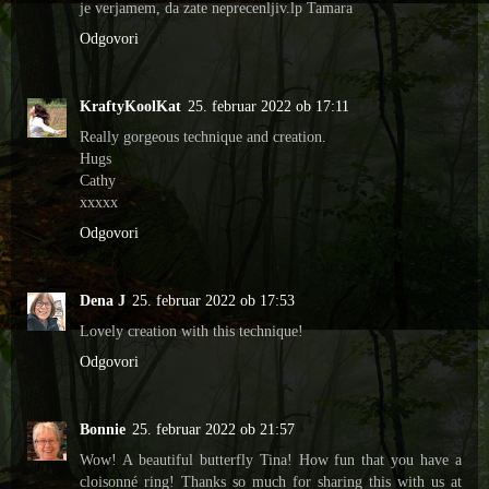
je verjamem, da zate neprecenljiv.lp Tamara
Odgovori
KraftyKoolKat
25. februar 2022 ob 17:11
Really gorgeous technique and creation.
Hugs
Cathy
xxxxx
Odgovori
Dena J
25. februar 2022 ob 17:53
Lovely creation with this technique!
Odgovori
Bonnie
25. februar 2022 ob 21:57
Wow! A beautiful butterfly Tina! How fun that you have a
cloisonné ring! Thanks so much for sharing this with us at