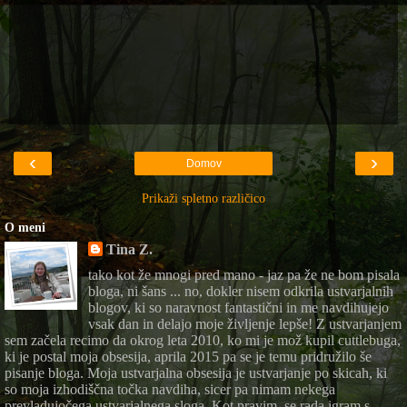
‹
›
Domov
Prikaži spletno različico
O meni
Tina Z.
tako kot že mnogi pred mano - jaz pa že ne bom pisala
bloga, ni šans ... no, dokler nisem odkrila ustvarjalnih
blogov, ki so naravnost fantastični in me navdihujejo
vsak dan in delajo moje življenje lepše! Z ustvarjanjem
sem začela recimo da okrog leta 2010, ko mi je mož kupil cuttlebuga,
ki je postal moja obsesija, aprila 2015 pa se je temu pridružilo še
pisanje bloga. Moja ustvarjalna obsesija je ustvarjanje po skicah, ki
so moja izhodiščna točka navdiha, sicer pa nimam nekega
prevladujočega ustvarjalnega sloga. Kot pravim, se rada igram s