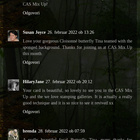
CAS Mix Up!
Odgovori
Susan Joyce
26. februar 2022 ob 13:26
Love your gorgeous Cloisonné butterfly Tina teamed with the
sponged background. Thanks for joining us at CAS Mix Up
this month.
Odgovori
HilaryJane
27. februar 2022 ob 20:12
Your card is beautiful, so lovely to see you in the CAS Mix
Up and the we love stamping galleries. It is actually a really
good technique and it is so nice to see it revived xx
Odgovori
brenda
28. februar 2022 ob 07:59
A really beautiful focal Butterfly Tina, many thanks for