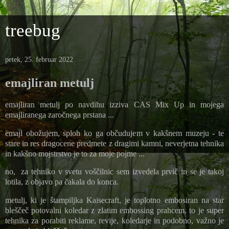
treebug
petek, 25. februar 2022
emajliran metulj
emajliran metulj po navdihu izziva CAS Mix Up in mojega
emajliranega zaročnega prstana ...
emajl obožujem, sploh ko ga občudujem v kakšnem muzeju - te
stare in res dragocene predmete z dragimi kamni, neverjetna tehnika
in kakšno mojstrstvo je to za moje pojme ...
no, za tehniko v svetu voščilnic sem izvedela prvič in se je takoj
lotila, z objavo pa čakala do konca.
metulj, ki je štampiljka Kaisecraft, je toplotno embosiran na star
bleščeč potovalni koledar z zlatim embossing prahcem. to je super
tehnika za porabiti reklame, revije, koledarje in podobno, važno je