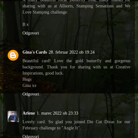
sharing with us at Allsorts, Stamping Sensations and We
Love Stamping challenge.
B x
Odgovori
Gina's Cards
28. februar 2022 ob 19:24
Beautiful card! Love the gold butterfly and gorgeous
background. Thank you for sharing with us at Creative
Inspirations, good luck.
Hugs
Gina xx
Odgovori
Arlene
1. marec 2022 ob 23:33
Lovely card. So glad you joined Die Cut Divas for our
February challenge to "Angle It".
Odgovori