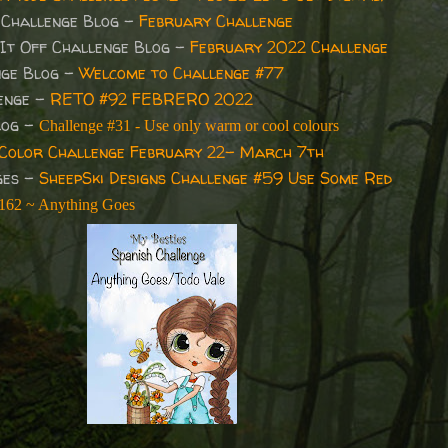
 Challenge Blog -
February Challenge
 It Off Challenge Blog -
February 2022 Challenge
nge Blog -
Welcome to Challenge #77
lenge -
RETO #92 FEBRERO 2022
log -
Challenge #31 - Use only warm or cool colours
 Color Challenge February 22- March 7th
ges -
SheepSki Designs Challenge #59 Use Some Red
#162 ~ Anything Goes