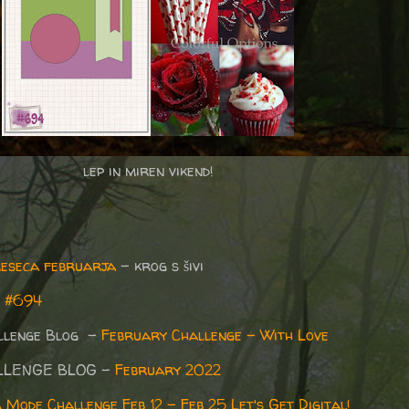
lep in miren vikend!
meseca februarja
– krog s šivi
h #694
allenge Blog -
February Challenge - With Love
LLENGE BLOG -
February 2022
 Mode Challenge Feb 12 - Feb 25 Let's Get Digital!