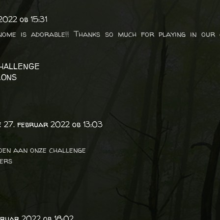
2022 ob 15:31
gnome is adorable!! Thanks so much for playing in our 
CHALLENGE
IONS
e
27. februar 2022 ob 13:03
oen aan onze challenge
ers
bruar 2022 ob 18:02