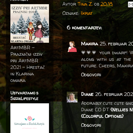
Avtor
Tina Z.
ob
20:18
Oznake:
škrat
6 komentarjev:
Makira
25. februar 20
ArtMBR -
💗💗💗 your dwarf! W
Praznični izziv
along with us at the
pri ArtMBR
future. Cheers, Makir
2021 – Hrestač
in Klarina
Odgovori
omara
Ustvarjamo s
Diane
26. februar 2022
SizzixLifestyle
Adorably cute cute gno
Diane CO DT
{Nellies N
{Colorful Options}
Odgovori