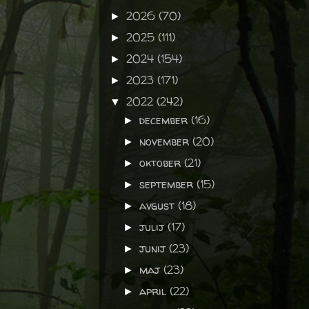
2026
(70)
►
2025
(111)
►
2024
(154)
►
2023
(171)
►
2022
(242)
▼
december
(16)
►
november
(20)
►
oktober
(21)
►
september
(15)
►
avgust
(18)
►
julij
(17)
►
junij
(23)
►
maj
(23)
►
april
(22)
►