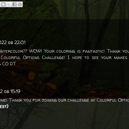
22 ob 22:01
atercolor?? WOW! Your coloring is fantastic! Thank you
 Colorful Options Challenge! I hope to see your makes 
a CO DT
 ob 15:19
me! Thank you for joining our challenge at Colorful Optio
est}