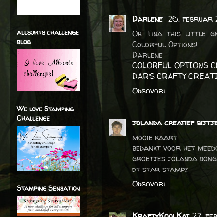
Darlene
26. februar 
allsorts challenge
Oh Tina this little 
blog
Colorful Options!
Darlene
COLORFUL OPTIONS 
DAR’S CRAFTY CREAT
Odgovori
We love Stamping
Challenge
jolanda creatief bijtj
mooie kaart
bedankt voor het meed
groetjes jolanda bong
dt star stampz
Odgovori
Stamping Sensation
KraftyKoolKat
27. fe