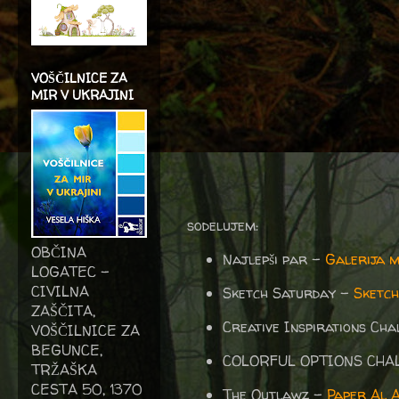
VOŠČILNICE ZA
MIR V UKRAJINI
sodelujem:
OBČINA
Najlepši par -
Galerija 
LOGATEC -
CIVILNA
Sketch Saturday
-
Sketc
ZAŠČITA,
Creative Inspirations Ch
VOŠČILNICE ZA
BEGUNCE,
COLORFUL OPTIONS CHA
TRŽAŠKA
CESTA 50, 1370
The Outlawz -
Paper Al A