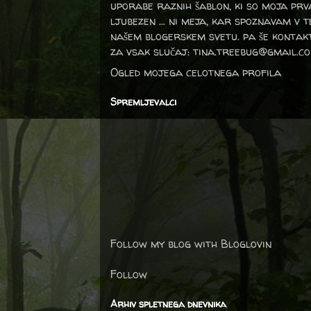
uporabe raznih šablon, ki so moja prv
ljubezen … ni meja, kar spoznavam v 
našem blogerskem svetu. pa še kontak
za vsak slučaj: tina.treebug@gmail.c
Ogled mojega celotnega profila
Spremljevalci
Follow my blog with Bloglovin
Follow
Arhiv spletnega dnevnika