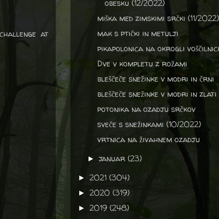
obesku (12/2022)
miška med zimskimi srčki (11/2022)
mak s ptički in metulji
challenge at
pikapolonica na okrogli voščilnic
Dve v kompletu z rožami
bleščeče snežinke v modri in črni
bleščeče snežinke v modri in zlati
potonika na ozadju srčkov
sveče s snežinkami (10/2022)
vrtnica na živahnem ozadju
januar
(23)
►
2021
(304)
►
2020
(319)
►
2019
(248)
►