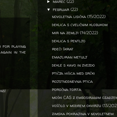
marec
(22)
►
februar
(22)
▼
novoletna lisička (15/2022)
deklica s cveličnim klobukom
mir na zemlji (14/2022)
deklica s pentljo
 for playing
rdeči škrat
again in the
emajliran metulj
dekle s kavo in zvezdo
ptičja hišica med srčki
rojstnodnevna ptica
poročna torta
ns!
moški CAS z embosiranim ozadje
voščilo v modrem okvirju (13/202
zimska pokrajina v novoletnem