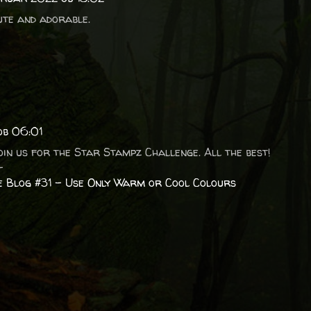
cute and adorable.
ob 06:01
oin us for the Star Stampz Challenge. All the best!
-
 Blog #31 - Use Only Warm or Cool Colours