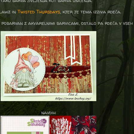
 tako barva življenja kot barva uničenja.
tlawz in
Twisted Thursdays
, kjer je tema izziva rdeča.
, pobarvan z akvarelnimi barvicami, ostalo pa rdeča v vseh
navdih