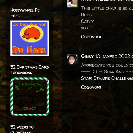
This little chap is so 
Hobbywinkel De
Hugs
Egel
Cathy
xxxx
Odgovori
Ginny
10. marec 2022 
Appreciate you could j
52 Christmas Card
--- DT - Gina Ang --
Throwdown
Star Stampz Challenge
Odgovori
52 weeks to
Christmas