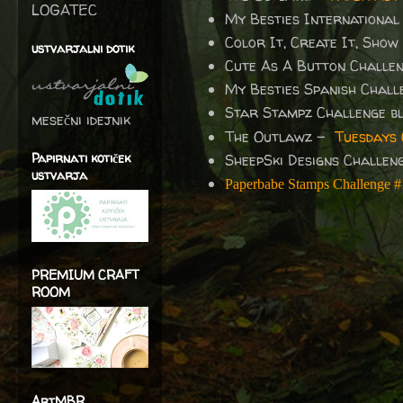
LOGATEC
My Besties International
Color It, Create It, Show
ustvarjalni dotik
Cute As A Button Challe
My Besties Spanish Chal
Star Stampz Challenge b
mesečni idejnik
The Outlawz -
Tuesdays
Papirnati kotiček
SheepSki Designs Challen
ustvarja
Paperbabe Stamps Challenge 
PREMIUM CRAFT
ROOM
ArtMBR