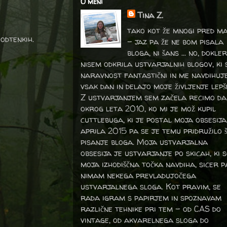
O meni
Tina Z.
tako kot že mnogi pred m
 odtenkih.
- jaz pa že ne bom pisala
bloga, ni šans ... no, dokler
nisem odkrila ustvarjalnih blogov, ki 
naravnost fantastični in me navdihuj
vsak dan in delajo moje življenje lepš
Z ustvarjanjem sem začela recimo da
okrog leta 2010, ko mi je mož kupil
cuttlebuga, ki je postal moja obsesija
aprila 2015 pa se je temu pridružilo 
pisanje bloga. Moja ustvarjalna
obsesija je ustvarjanje po skicah, ki 
moja izhodiščna točka navdiha, sicer p
nimam nekega prevladujočega
ustvarjalnega sloga. Kot pravim, se
rada igram s papirjem in spoznavam
različne tehnike pri tem – od CAS do
vintage, od akvarelnega sloga do