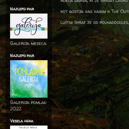
rdeča barva, ki je hkrati lahko
Najlepši par
kot gostja vas vabim k The Ou
luštni škrat je od polkadoodles
Galerija meseca
Najlepši par
Galerija pomlad
2022
Vesela hiška