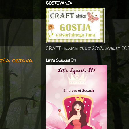
GOSTOVANJA
CRAFT-alnica: junij 2016, avgust 20
jša objava
Let's Squash It!