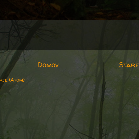
Domov
Stare
rje (Atom)