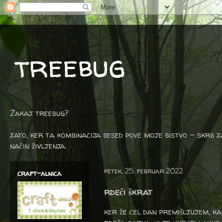
treebug
Zakaj treebug?
zato, ker ta kombinacija besed pove moje bistvo - skrb z
način življenja.
petek, 25. februar 2022
craft-alnica
rdeči škrat
ker že cel dan premišljujem, k