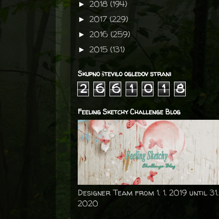
2018
(194)
►
2017
(229)
►
2016
(259)
►
2015
(131)
►
Skupno število ogledov strani
2
6
6
1
0
1
8
Feeling Sketchy Challenge Blog
Designer Team from 1. 1. 2019 until 31.
2020