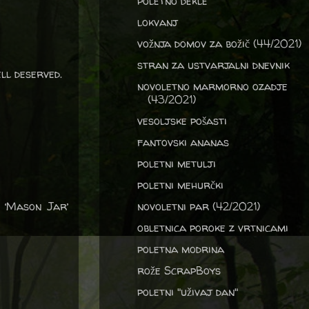
poletno dekle
lokvanj
vožnja domov za božič (44/2021)
stran za ustvarjalni dnevnik
ll deserved.
novoletno marmorno ozadje
(43/2021)
vesoljske pošasti
fantovski ananas
poletni metulji
poletni mehurčki
 ‘Mason Jar’
novoletni par (42/2021)
obletnica poroke z vrtnicami
poletna modrina
rože ScrapBoys
poletni "uživaj dan"