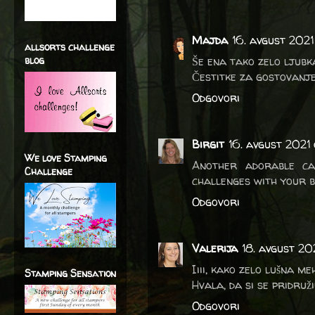
Majda
16. avgust 2021
allsorts challenge
blog
Še ena tako zelo ljubka
Čestitke za gostovanje
Odgovori
Birgit
16. avgust 2021 
We love Stamping
Another adorable ca
Challenge
challenges with your b
Odgovori
Valerija
18. avgust 20
Iiii, kako zelo lušna m
Stamping Sensation
Hvala, da si se pridruž
Odgovori