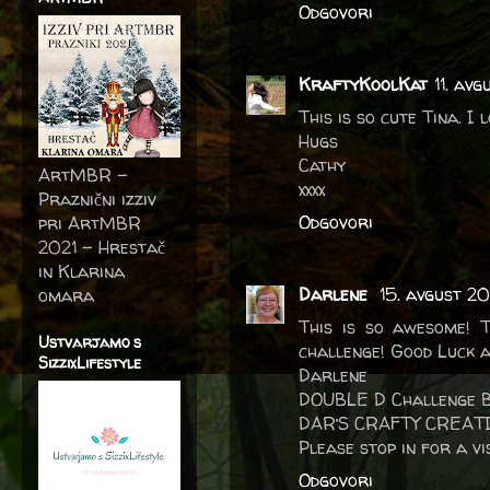
Odgovori
KraftyKoolKat
11. av
This is so cute Tina. I
Hugs
Cathy
ArtMBR -
xxxx
Praznični izziv
Odgovori
pri ArtMBR
2021 – Hrestač
in Klarina
Darlene
15. avgust 20
omara
This is so awesome! 
Ustvarjamo s
challenge! Good Luck a
SizzixLifestyle
Darlene
DOUBLE D Challenge 
DAR’S CRAFTY CREAT
Please stop in for a vis
Odgovori