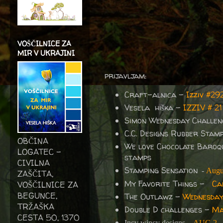
VOŠČILNICE ZA
MIR V UKRAJINI
prijavljam:
Craft-alnica -
Izziv #2
Vesela hiška –
IZZIV # 
Simon Wednesday Challen
C.C. Designs Rubber Stam
OBČINA
We love Chocolate Baroq
LOGATEC -
stamps
CIVILNA
Stamping Sensation
-
Augus
ZAŠČITA,
My Favorite Things -
Ca
VOŠČILNICE ZA
BEGUNCE,
The Outlawz -
Wednesday
TRŽAŠKA
Double D challenges -
Ma
CESTA 50, 1370
Incy wincy designs –
AUG 2 -