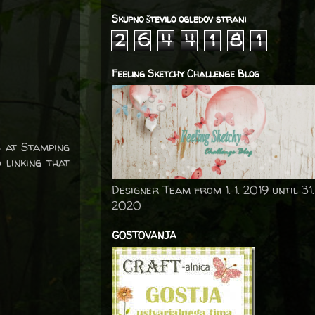
Skupno število ogledov strani
2
6
4
4
1
8
1
Feeling Sketchy Challenge Blog
s at Stamping
linking that
Designer Team from 1. 1. 2019 until 31.
2020
GOSTOVANJA