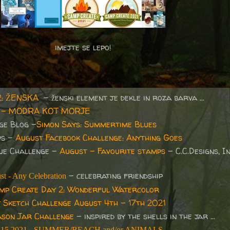
imejte se lepo!
92: ŽENSKA
- ženski element je dekle in roza barva ...
21 - MODRA KOT MORJE
ge Blog -
Simon Says: Summertime Blues
ps -
August Facebook Challenge: Anything Goes
ue Challenge -
August - Favourite stamps
- C.C.Designs, I
- celebrating friendship
t - Any Celebration
mp Create Day 2: Wonderful Watercolor
 Sketch Challenge August 4th - 17th 2021
son Jar Challenge
- inspired by the shells in the jar ...
 15 2021 - SUMMER/BEACH and/or ANIMALS