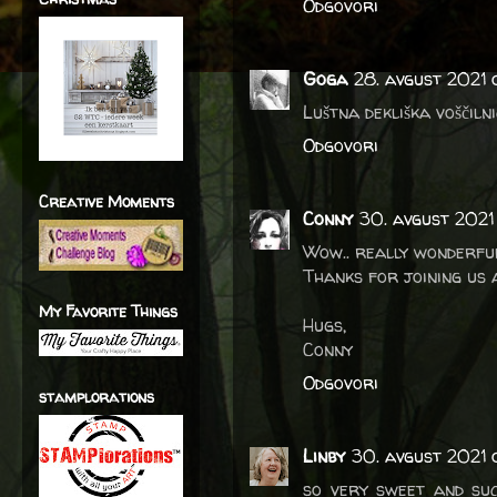
Odgovori
Goga
28. avgust 2021 
Luštna dekliška voščil
Odgovori
Creative Moments
Conny
30. avgust 2021
Wow.. really wonderful
Thanks for joining us 
My Favorite Things
Hugs,
Conny
Odgovori
stamplorations
Linby
30. avgust 2021 
so very sweet and su