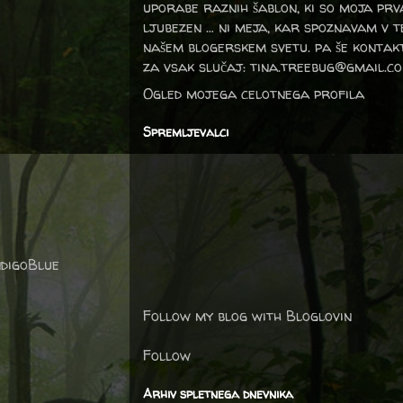
uporabe raznih šablon, ki so moja prv
ljubezen … ni meja, kar spoznavam v 
našem blogerskem svetu. pa še kontak
za vsak slučaj: tina.treebug@gmail.c
Ogled mojega celotnega profila
Spremljevalci
ndigoBlue
Follow my blog with Bloglovin
Follow
Arhiv spletnega dnevnika