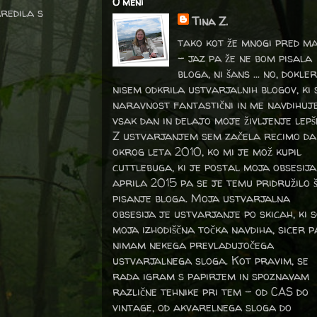
O meni
aredila s
Tina Z.
tako kot že mnogi pred m
- jaz pa že ne bom pisala
bloga, ni šans ... no, dokler
nisem odkrila ustvarjalnih blogov, ki 
naravnost fantastični in me navdihuj
vsak dan in delajo moje življenje lepš
Z ustvarjanjem sem začela recimo da
okrog leta 2010, ko mi je mož kupil
cuttlebuga, ki je postal moja obsesija
aprila 2015 pa se je temu pridružilo 
pisanje bloga. Moja ustvarjalna
obsesija je ustvarjanje po skicah, ki 
moja izhodiščna točka navdiha, sicer p
nimam nekega prevladujočega
ustvarjalnega sloga. Kot pravim, se
rada igram s papirjem in spoznavam
različne tehnike pri tem – od CAS do
vintage, od akvarelnega sloga do