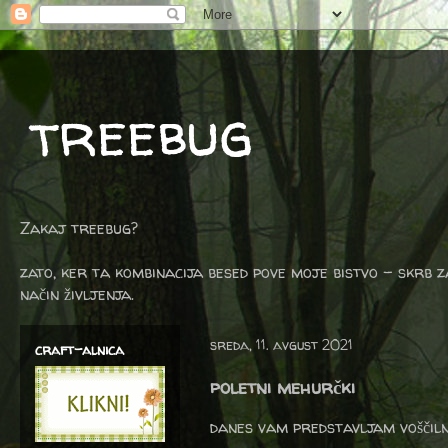
treebug
Zakaj treebug?
zato, ker ta kombinacija besed pove moje bistvo - skrb z
način življenja.
sreda, 11. avgust 2021
craft-alnica
poletni mehurčki
danes vam predstavljam voščiln