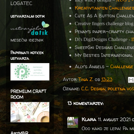
LOGATEC
Kreativtanten Challenge
Cute As A Button Challe
ustvarjalni dotik
Creative fingers challenge blog
Penny’s paper-crafty ch
mesečni idejnik
Di's DigiDesigns Challenge -
I
SheepSki Designs Challen
Papirnati kotiček
My Besties International
ustvarja
Ally's Angels -
Challeng
Avtor
Tina Z.
ob
13:23
Oznake:
C.C. Design
,
poletna voš
PREMIUM CRAFT
ROOM
13 komentarjev:
Klara
11. avgust 2021 
Ooo kako je lepa! Pa mi
ArtMBR