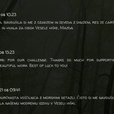
 ob 10:23
. Navdušila si me z ozadjem in seveda z digijem, res je car
 in hvala za obisk Vesele hiške, Majda
ob 13:23
rd for our challenge. Thanks so much for supporti
eautiful work. Best of luck to you!
21 ob 09:41
ehurčkasta voščilnica z morskimi detajli. Čisto si me navduši
ila našemu modremu izzivu v Veseli hiški.