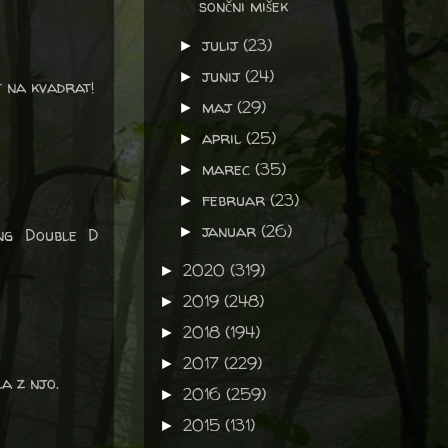
sončni mišek
julij
(23)
►
junij
(24)
►
t na kvadrat!
maj
(29)
►
april
(25)
►
marec
(35)
►
februar
(23)
►
januar
(26)
►
ng Double D
2020
(319)
►
2019
(248)
►
2018
(194)
►
2017
(229)
►
la z njo.
2016
(259)
►
2015
(131)
►