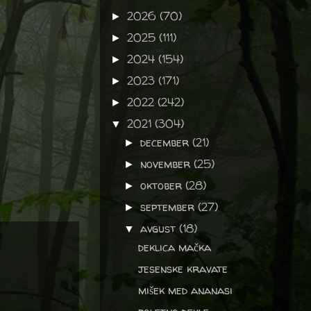
2026
(70)
►
2025
(111)
►
2024
(154)
►
2023
(171)
►
2022
(242)
►
2021
(304)
▼
december
(21)
►
november
(25)
►
oktober
(28)
►
september
(27)
►
avgust
(18)
▼
deklica mačka
jesenske kravate
mišek med ananasi