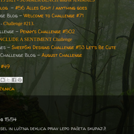
blog
-
#56 Alles Geht / anything goes
nge Blog -
Welcome to Challenge #71
 -
Challenge #213.
allenge -
Penny's Challenge #502
NCLUDE A SENTIMENT Challenge
ges -
SheepSki Designs Challenge #53 Let's Be Cute
 Challenge Blog -
August Challenge
e #49
čilnica
ob 15:54
sel in luštna deklica prav lepo pašeta skupaj:)!