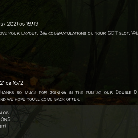
gust 2021 ob 18:43
 love your layout. Big congratulations on your GDT slot. We
21 ob 16:12
Thanks so much for joining in the fun at our Double D
nd we hope you’ll come back often.
Blog
IONS
it!