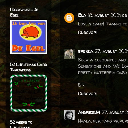
Hobbywinkel De
Ela
18. avgust 2021 ob 
Egel
Lovely card! Thanks fo
Odgovori
brenda
27. avgust 202
Such a colourful and 
52 Christmas Card
Sensations and We Lov
Throwdown
pretty Butterfly card t
B x
Odgovori
AndrejaM
27. avgust 
Hvala, ker tako prikup
52 weeks to
Christmas