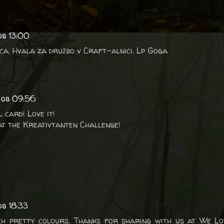
ob 13:00
nica. Hvala za družbo v Craft-alnici. Lp Goga
 ob 09:56
 card! Love it!
at the Kreativtanten Challenge!
ob 18:33
ch pretty colours. Thanks for sharing with us at We Lo