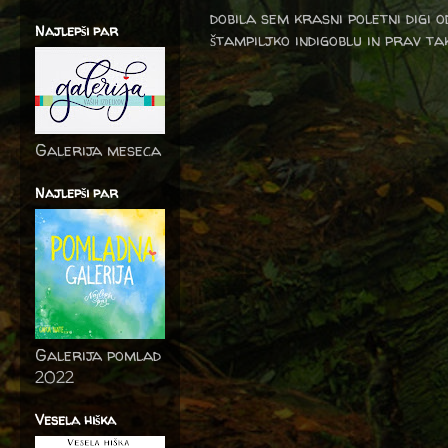
dobila sem krasni poletni digi o
Najlepši par
štampiljko indigoblu in prav tak
Galerija meseca
Najlepši par
Galerija pomlad
2022
Vesela hiška