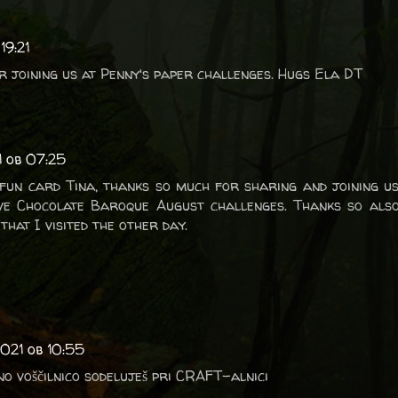
19:21
r joining us at Penny's paper challenges. Hugs Ela DT
1 ob 07:25
fun card Tina, thanks so much for sharing and joining u
e Chocolate Baroque August challenges. Thanks so also 
hat I visited the other day.
2021 ob 10:55
no voščilnico sodeluješ pri CRAFT-alnici