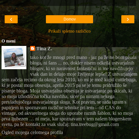
‹
›
Domov
Prikaži spletno različico
O meni
Tina Z.
tako kot že mnogi pred mano - jaz pa že ne bom pisala
bloga, ni šans ... no, dokler nisem odkrila ustvarjalnih
blogov, ki so naravnost fantastični in me navdihujejo
vsak dan in delajo moje življenje lepše! Z ustvarjanjem
sem začela recimo da okrog leta 2010, ko mi je mož kupil cuttlebuga,
ki je postal moja obsesija, aprila 2015 pa se je temu pridružilo še
pisanje bloga. Moja ustvarjalna obsesija je ustvarjanje po skicah, ki
so moja izhodiščna točka navdiha, sicer pa nimam nekega
prevladujočega ustvarjalnega sloga. Kot pravim, se rada igram s
papirjem in spoznavam različne tehnike pri tem – od CAS do
vintage, od akvarelnega sloga do uporabe raznih šablon, ki so moja
prva ljubezen … ni meja, kar spoznavam v tem našem blogerskem
svetu. pa še kontakt za vsak slučaj: tina.treebug@gmail.com
Ogled mojega celotnega profila