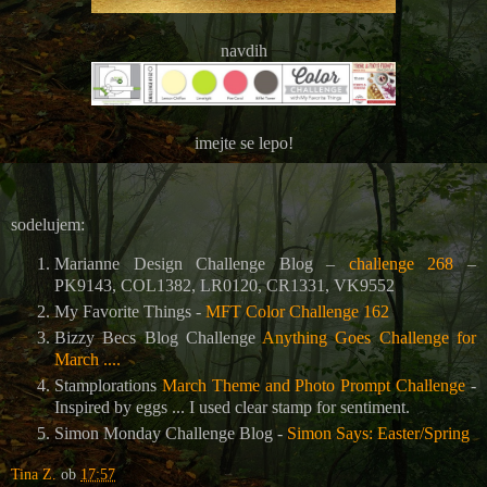
navdih
imejte se lepo!
sodelujem:
Marianne Design Challenge Blog –
challenge 268
–
PK9143, COL1382, LR0120, CR1331, VK9552
My Favorite Things -
MFT Color Challenge 162
Bizzy Becs Blog Challenge
Anything Goes Challenge for
March ....
Stamplorations
March Theme and Photo Prompt Challenge
-
Inspired by eggs ... I used clear stamp for sentiment.
Simon Monday Challenge Blog -
Simon Says: Easter/Spring
Tina Z.
ob
17:57