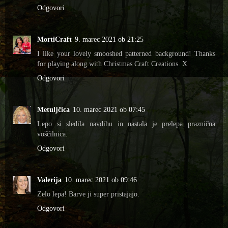
Odgovori
MortiCraft
9. marec 2021 ob 21:25
I like your lovely smooshed patterned background! Thanks
for playing along with Christmas Craft Creations. X
Odgovori
Metuljčica
10. marec 2021 ob 07:45
Lepo si sledila navdihu in nastala je prelepa praznična
voščilnica.
Odgovori
Valerija
10. marec 2021 ob 09:46
Zelo lepa! Barve ji super pristajajo.
Odgovori