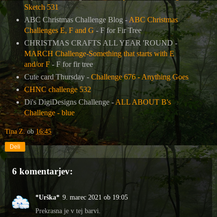
Sketch 531
ABC Christmas Challenge Blog -
ABC Christmas
Challenges E, F and G
-
F for Fir Tree
CHRISTMAS CRAFTS ALL YEAR 'ROUND -
MARCH Challenge-Something that starts with E
and/or F
-
F for fir tree
Cute card Thursday -
Challenge 676 - Anything Goes
CHNC challenge 532
Di's DigiDesigns Challenge -
ALL ABOUT B's
Challenge - blue
Tina Z.
ob
16:45
Deli
6 komentarjev:
*Urška*
9. marec 2021 ob 19:05
Prekrasna je v tej barvi.