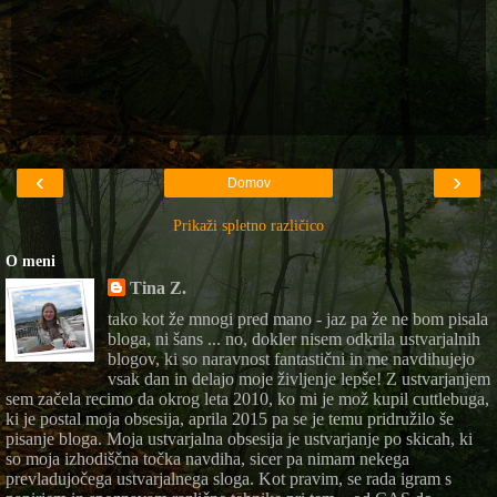
‹
›
Domov
Prikaži spletno različico
O meni
Tina Z.
tako kot že mnogi pred mano - jaz pa že ne bom pisala
bloga, ni šans ... no, dokler nisem odkrila ustvarjalnih
blogov, ki so naravnost fantastični in me navdihujejo
vsak dan in delajo moje življenje lepše! Z ustvarjanjem
sem začela recimo da okrog leta 2010, ko mi je mož kupil cuttlebuga,
ki je postal moja obsesija, aprila 2015 pa se je temu pridružilo še
pisanje bloga. Moja ustvarjalna obsesija je ustvarjanje po skicah, ki
so moja izhodiščna točka navdiha, sicer pa nimam nekega
prevladujočega ustvarjalnega sloga. Kot pravim, se rada igram s