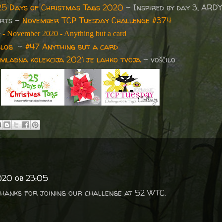
25 Days of Christmas Tags 2020
- Inspired by day 3, ARD
Arts –
November TCP Tuesday Challenge #374
e
- November 2020 - Anything but a card
blog
-
#47 Anything but a card
mladna kolekcija 2021 je lahko tvoja
- voščilo
020 ob 23:05
Thanks for joining our challenge at 52 WTC.