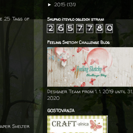
2015
(131)
►
he 25 Tags of
Skupno število ogledov strani
2
6
5
7
7
8
0
Feeling Sketchy Challenge Blog
Designer Team from 1. 1. 2019 until 31.
2020
GOSTOVANJA
Paper Shelter