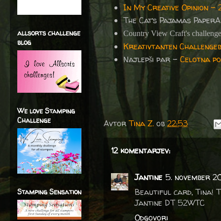
In My Creative Opinion -
The Cat’s Pajamas Paper
allsorts challenge
Country View Craft's challeng
blog
Kreativtanten Challenge
Najlepši par -
Celotna po
We love Stamping
Challenge
Avtor
Tina Z.
ob
22:53
12 komentarjev:
Jantine
5. november 2
Beautiful card, Tina! 
Stamping Sensation
Jantine DT 52WTC
Odgovori