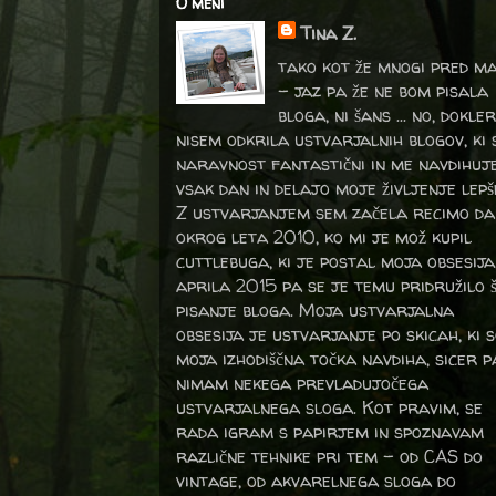
O meni
Tina Z.
tako kot že mnogi pred m
- jaz pa že ne bom pisala
bloga, ni šans ... no, dokler
nisem odkrila ustvarjalnih blogov, ki 
naravnost fantastični in me navdihuj
vsak dan in delajo moje življenje lepš
Z ustvarjanjem sem začela recimo da
okrog leta 2010, ko mi je mož kupil
cuttlebuga, ki je postal moja obsesija
aprila 2015 pa se je temu pridružilo 
pisanje bloga. Moja ustvarjalna
obsesija je ustvarjanje po skicah, ki 
moja izhodiščna točka navdiha, sicer p
nimam nekega prevladujočega
ustvarjalnega sloga. Kot pravim, se
rada igram s papirjem in spoznavam
različne tehnike pri tem – od CAS do
vintage, od akvarelnega sloga do