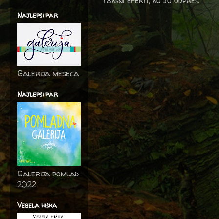
takšni efekti, ko jo odpreš.
Najlepši par
Galerija meseca
Najlepši par
Galerija pomlad
2022
Vesela hiška