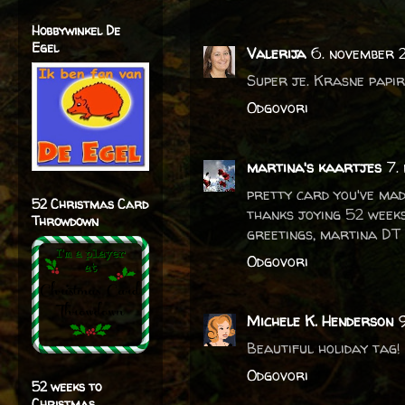
Hobbywinkel De
Egel
Valerija
6. november 
Super je. Krasne papir
Odgovori
martina's kaartjes
7.
pretty card you've mad
52 Christmas Card
thanks joying 52 week
Throwdown
greetings, martina D
Odgovori
Michele K. Henderson
Beautiful holiday tag! 
Odgovori
52 weeks to
Christmas