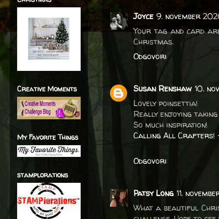
Joyce
9. november 202
Your tag and card are
Christmas.
Odgovori
Susan Renshaw
10. no
Creative Moments
Lovely poinsettia!
Really enjoying taking
So much inspiration!
Calling All Crafters!
My Favorite Things
Odgovori
stamplorations
Patsy Long
11. novembe
What a beautiful Chri
challenge. Hope to see