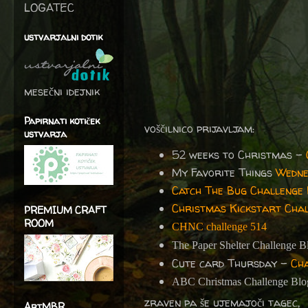
LOGATEC
ustvarjalni dotik
mesečni idejnik
Papirnati kotiček
voščilnico prijavljam:
ustvarja
52 weeks to Christmas -
My Favorite Things
Wedne
Catch The Bug Challenge
Christmas Kickstart Chal
PREMIUM CRAFT
ROOM
CHNC challenge 514
The Paper Shelter Challenge B
Cute card Thursday -
Ch
ABC Christmas Challenge Blo
zraven pa še ujemajoči tagec,
ArtMBR