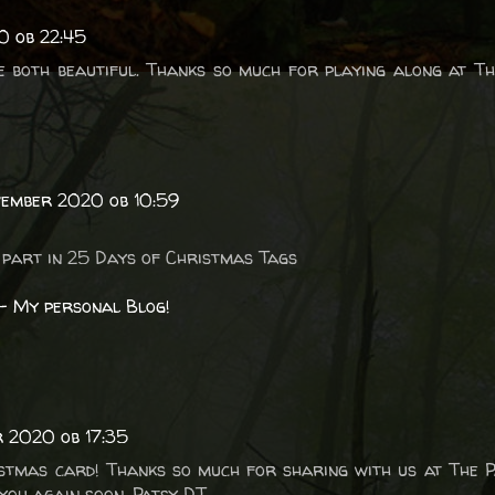
0 ob 22:45
 both beautiful. Thanks so much for playing along at T
vember 2020 ob 10:59
 part in 25 Days of Christmas Tags
 – My personal Blog!
r 2020 ob 17:35
stmas card! Thanks so much for sharing with us at The 
 you again soon. Patsy DT