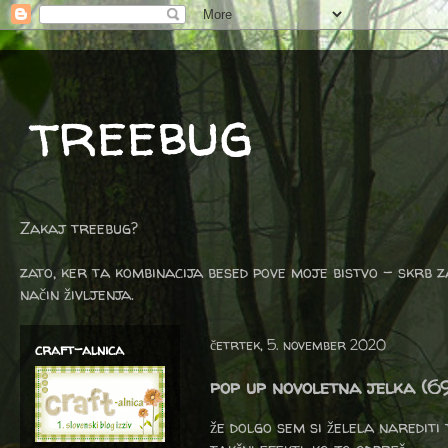
treebug
Zakaj treebug?
zato, ker ta kombinacija besed pove moje bistvo - skrb z
način življenja.
četrtek, 5. november 2020
craft-alnica
pop up novoletna jelka (6
že dolgo sem si želela narediti