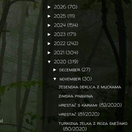
2026
(70)
►
2025
(111)
►
2024
(154)
►
2023
(171)
►
2022
(242)
►
2021
(304)
►
2020
(319)
▼
december
(27)
►
november
(30)
▼
jesenska deklica z muckama
zimska pingvina
hrestač s karami (82/2020)
hrestač (81/2020)
al
turkizna jelka z roza snežinko
(80/2020)