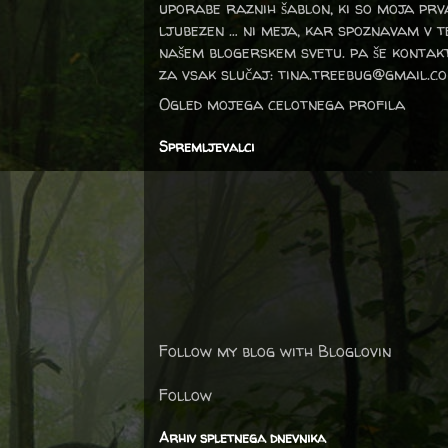
uporabe raznih šablon, ki so moja prv
ljubezen … ni meja, kar spoznavam v 
našem blogerskem svetu. pa še kontak
za vsak slučaj: tina.treebug@gmail.c
Ogled mojega celotnega profila
Spremljevalci
Follow my blog with Bloglovin
Follow
Arhiv spletnega dnevnika