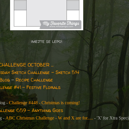
imejte se lepo!
CHALLENGE OCTOBER ...
sday Sketch Challenge - Sketch 514
 Blog
–
Recipe Challenge
lenge #41 - Festive Florals
log -
Challenge #448 - Christmas is coming!
allenge 659 - Anything Goes
g -
ABC Christmas Challenge - W and X are for.....
-
'X' for Xtra Speci