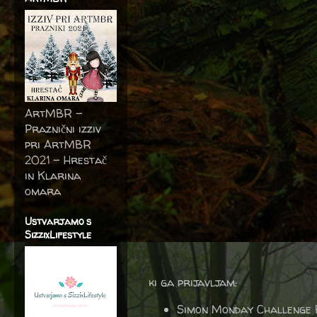
ArtMBR -
Praznični izziv
pri ArtMBR
2021 – Hrestač
in Klarina
omara
Ustvarjamo s
SizzixLifestyle
ki ga prijavljam:
Simon Monday Challenge