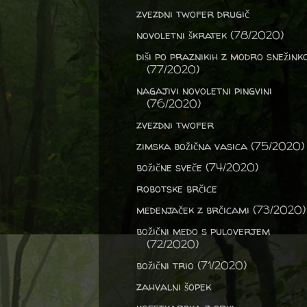
zvezdni twofer drugič
novoletni škratek (78/2020)
diši po praznikih z modro snežink
(77/2020)
nagajivi novoletni pingvini
(76/2020)
zvezdni twofer
zimska božična vasica (75/2020)
božične sveče (74/2020)
robotske brčice
medenjaček z brčicami (73/2020)
božični medo s puloverjem
(72/2020)
božični trio (71/2020)
zahvalni šopek