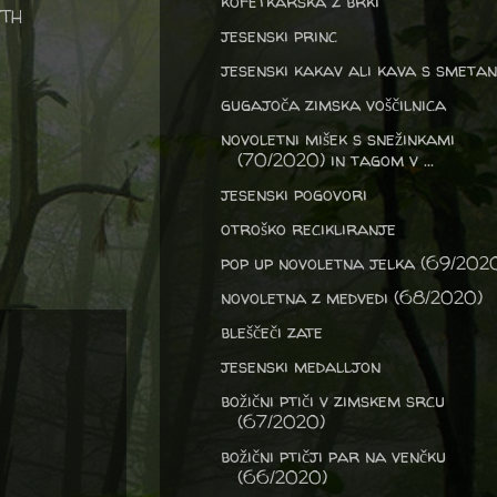
kofetkarska z brki
YTH
jesenski princ
jesenski kakav ali kava s smeta
gugajoča zimska voščilnica
novoletni mišek s snežinkami
(70/2020) in tagom v ...
jesenski pogovori
otroško recikliranje
pop up novoletna jelka (69/202
novoletna z medvedi (68/2020)
bleščeči zate
jesenski medalljon
božični ptiči v zimskem srcu
(67/2020)
božični ptičji par na venčku
(66/2020)