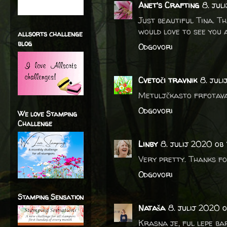
Anet's Crafting
8. jul
Just beautiful Tina. T
would love to see you a
allsorts challenge
blog
Odgovori
Cvetoči travnik
8. jul
Metuljčkasto frfotava 
Odgovori
We love Stamping
Challenge
Linby
8. julij 2020 ob 
Very pretty. Thanks f
Odgovori
Stamping Sensation
Nataša
8. julij 2020 o
Krasna je, ful lepe bar