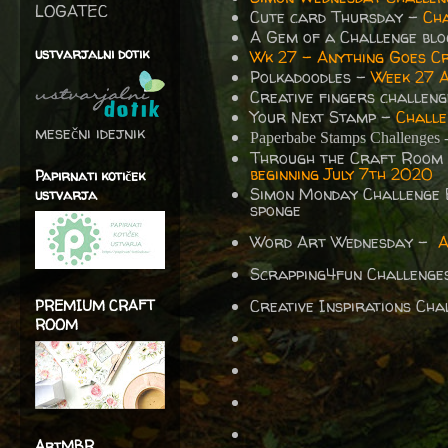
LOGATEC
Cute card Thursday -
Cha
A Gem of a Challenge bl
ustvarjalni dotik
Wk 27 - Anything Goes Cr
Polkadoodles -
Week 27 A
Creative fingers challen
Your Next Stamp -
Challe
mesečni idejnik
Paperbabe Stamps Challenges 
Through the Craft Room
beginning July 7th 2020
Papirnati kotiček
Simon Monday Challenge
ustvarja
sponge
Word Art Wednesday -
A
Scrapping4fun Challenge
Creative Inspirations Ch
PREMIUM CRAFT
ROOM
ArtMBR