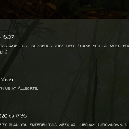
b 16:07
lors are just gorgeous together. Thank you so much for
! :)
 16:35
h us at Allsorts.
2020 ob 17:36
very glad you entered this week at Tuesday Throwdown. I