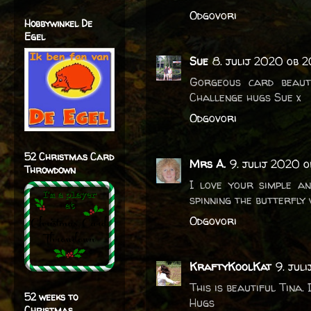
Odgovori
Hobbywinkel De
Egel
Sue
8. julij 2020 ob 2
Gorgeous card beauti
Challenge hugs Sue x
Odgovori
52 Christmas Card
Mrs A.
9. julij 2020 o
Throwdown
I love your simple a
spinning the butterfly
Odgovori
KraftyKoolKat
9. jul
This is beautiful Tina.
52 weeks to
Hugs
Christmas