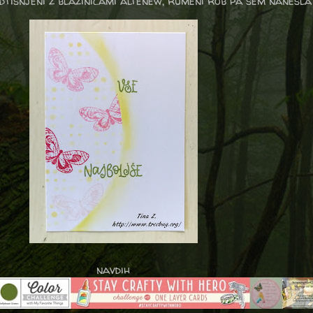
 odtisnjeni z blazinicami altenew, rumeni rob pa sem nanesla 
navdih