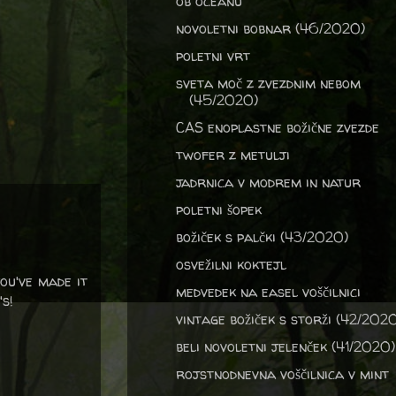
ob oceanu
novoletni bobnar (46/2020)
poletni vrt
sveta moč z zvezdnim nebom
(45/2020)
CAS enoplastne božične zvezde
twofer z metulji
jadrnica v modrem in natur
poletni šopek
božiček s palčki (43/2020)
osvežilni koktejl
you've made it
medvedek na easel voščilnici
s!
vintage božiček s storži (42/202
beli novoletni jelenček (41/2020)
rojstnodnevna voščilnica v mint