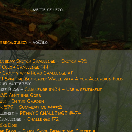
imejte se lepo!
eseca julija
- voščilo
nesday Sketch Challenge - Sketch 496
 Color Challenge 144
y Crafty with Hero Challenge #11
44 Spin The Butterfly Wheel with A for Accordion Fold
ur Butterfly.
enge Blog -
Challenge #434 - Use a sentiment
165 Anything Goes
uly - In the Garden
k 579 - Summertime
🌞🕶
⛱
allenge -
PENNY'S CHALLENGE #474
 Challenge
-
Challenge 172
lka Dots
ge Blog
–
Simon Says: Bright and Cheerful