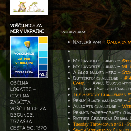
VOŠČILNICE ZA
MIR V UKRAJINI
prijavljam:
Najlepši par -
Galerija m
My Favorite Things -
Wed
My Favorite Things -
MFT
A Blog Named Hero -
Sta
Butterfly challenge -
#1
OBČINA
Card.
- Apple Blossom+yo
The Paper Shelter Chall
LOGATEC -
The Sketchy Challenges #
CIVILNA
Penny Black and more -
J
ZAŠČITA,
Allsorts challenge -
Wee
VOŠČILNICE ZA
Penny’s paper-crafty ch
BEGUNCE,
Pattie's Creations Design
TRŽAŠKA
Tuesday Throwdown #461 - Po
CESTA 50, 1370
Simon Wednesday Challen