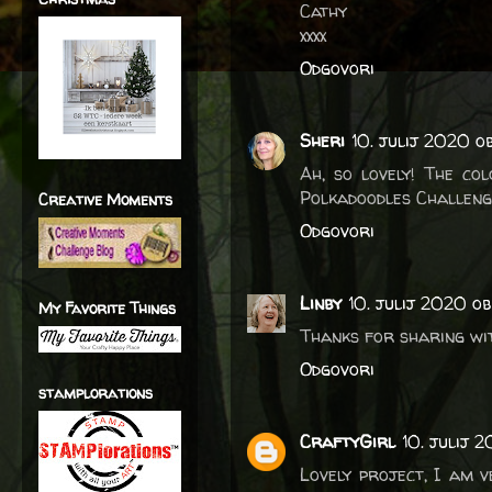
Cathy
xxxx
Odgovori
Sheri
10. julij 2020 o
Ah, so lovely! The co
Polkadoodles Challenge
Creative Moments
Odgovori
Linby
10. julij 2020 ob
My Favorite Things
Thanks for sharing wit
Odgovori
stamplorations
CraftyGirl
10. julij 
Lovely project, I am 