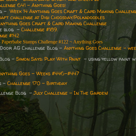
llenge 641 - Anything Goes!
og -
Week 14 Anything Goes Craft & Card Making Challen
aft challenge at Digi Choosday/Polkadoodles
nything Goes Craft & Card Making Challenge
ge blog -
Challenge #189.
nge #142
-
Paperbabe Stamps Challenge #122 ~ Anything Goes
 Door AG Challenge Blog -
Anything Goes Challenge - we
 Blog -
Simon Says: Play With Paint
- using yellow paint w
nything Goes - Weeks #446-#447
s -
Challenge 170 - Birthday
allenge Blog -
July Challenge - In The Garden!