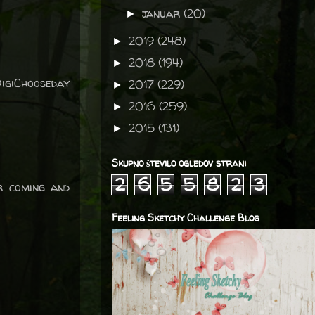
januar
(20)
►
2019
(248)
►
2018
(194)
►
igiChooseday
2017
(229)
►
2016
(259)
►
2015
(131)
►
Skupno število ogledov strani
2
6
5
5
8
2
3
r coming and
Feeling Sketchy Challenge Blog