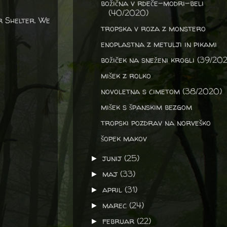
božična v rdeče-modri-beli
(40/2020)
r Shelter. We
tropska v roza z monstero
enoplastna z metulji in pikami
božiček na sneženi krogli (39/20
mišek z rolko
novoletna s cimetom (38/2020)
mišek s španskim bezgom
tropski pozdrav na norveško
šopek makov
junij
(25)
►
maj
(33)
►
april
(31)
►
marec
(24)
►
februar
(22)
►