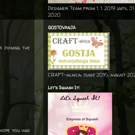
Designer Team from 1. 1. 2019 until 31.
2020
GOSTOVANJA
 joining the
CRAFT-alnica: junij 2016, avgust 20
Let's Squash It!
 hope you had