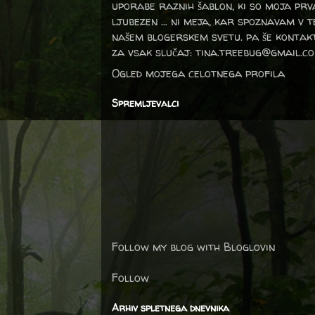
uporabe raznih šablon, ki so moja prv
ljubezen … ni meja, kar spoznavam v 
našem blogerskem svetu. pa še kontak
za vsak slučaj: tina.treebug@gmail.c
Ogled mojega celotnega profila
Spremljevalci
Follow my blog with Bloglovin
Follow
Arhiv spletnega dnevnika