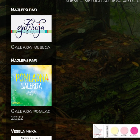
shemi ... metulji so hero arts,
Najlepši par
Galerija meseca
Najlepši par
Galerija pomlad
2022
Vesela hiška