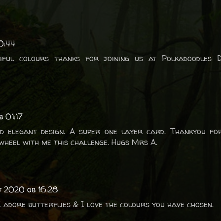
0:44
ful colours thanks for joining us at Polkadoodles D
b 01:17
nd elegant design. A super one layer card. Thankyou fo
 wheel with me this challenge. Hugs Mrs A.
ij 2020 ob 16:28
 I adore butterflies & I love the colours you have chosen.