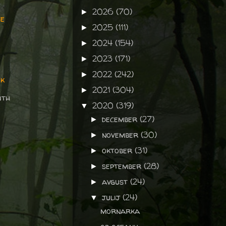
2026
(70)
►
ge
2025
(111)
►
2024
(154)
►
2023
(171)
►
2022
(242)
►
ek
2021
(304)
►
ith
2020
(319)
▼
december
(27)
►
november
(30)
►
oktober
(31)
►
september
(28)
►
avgust
(24)
►
julij
(24)
▼
mornarka