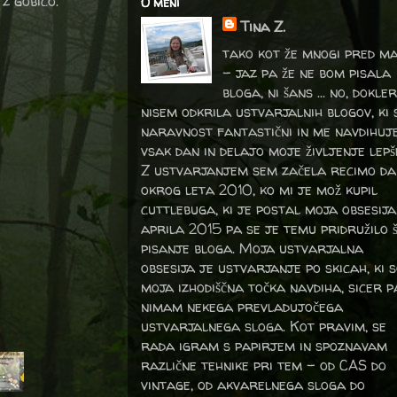
z gobico.
O meni
Tina Z.
tako kot že mnogi pred m
- jaz pa že ne bom pisala
bloga, ni šans ... no, dokler
nisem odkrila ustvarjalnih blogov, ki 
naravnost fantastični in me navdihuj
vsak dan in delajo moje življenje lepš
Z ustvarjanjem sem začela recimo da
okrog leta 2010, ko mi je mož kupil
cuttlebuga, ki je postal moja obsesija
aprila 2015 pa se je temu pridružilo 
pisanje bloga. Moja ustvarjalna
obsesija je ustvarjanje po skicah, ki 
moja izhodiščna točka navdiha, sicer p
nimam nekega prevladujočega
ustvarjalnega sloga. Kot pravim, se
rada igram s papirjem in spoznavam
različne tehnike pri tem – od CAS do
vintage, od akvarelnega sloga do