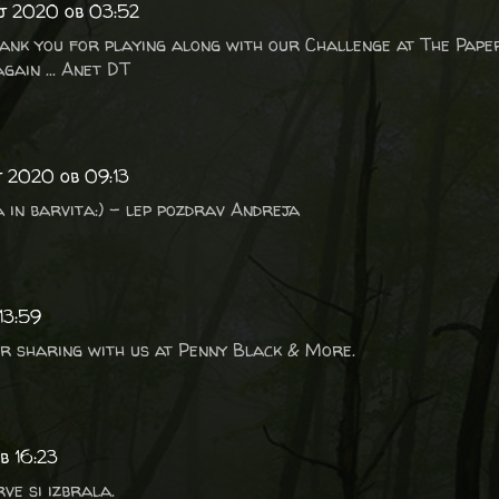
ij 2020 ob 03:52
hank you for playing along with our Challenge at The Pape
gain ... Anet DT
ij 2020 ob 09:13
in barvita:) - lep pozdrav Andreja
13:59
or sharing with us at Penny Black & More.
b 16:23
ve si izbrala.