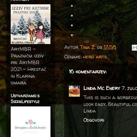
Avtor
Tina Z.
ob
17:58
ArtMBR -
Praznični izziv
Oznake:
hero arts
pri ArtMBR
2021 – Hrestač
16 komentarjev:
in Klarina
omara
Linda Mc Enery
7. jul
Ustvarjamo s
This is such a gorgeous
SizzixLifestyle
look easy. Beautiful co
Linda
Odgovori