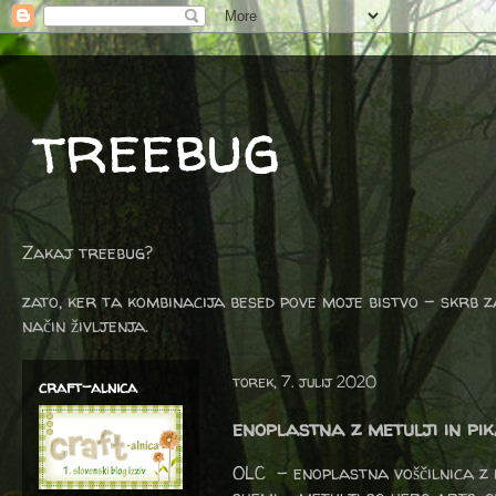
treebug
Zakaj treebug?
zato, ker ta kombinacija besed pove moje bistvo - skrb z
način življenja.
torek, 7. julij 2020
craft-alnica
enoplastna z metulji in pi
OLC - enoplastna voščilnica z m