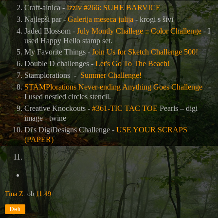
Craft-alnica -
Izziv #266: SUHE BARVICE
Najlepši par -
Galerija meseca julija
- krogi s šivi
Jaded Blossom -
July Montly Challege :: Color Challenge
- I
used
Happy Hello stamp set.
My Favorite Things -
Join Us for Sketch Challenge 500!
Double D challenges -
Let's Go To The Beach!
Stamplorations -
Summer Challenge!
STAMPlorations Never-ending Anything Goes Challenge
-
I used nestled circles stencil.
Creative Knockouts -
#361-TIC TAC TOE
Pearls – digi
image - twine
Di's DigiDesigns Challenge -
USE YOUR SCRAPS
(PAPER)
Tina Z.
ob
11:49
Deli