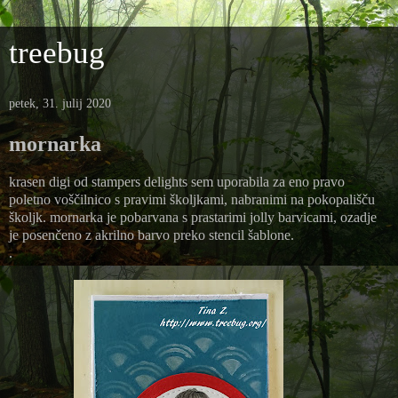
treebug
petek, 31. julij 2020
mornarka
krasen digi od stampers delights sem uporabila za eno pravo
poletno voščilnico s pravimi školjkami, nabranimi na pokopališču
školjk. mornarka je pobarvana s prastarimi jolly barvicami, ozadje
je posenčeno z akrilno barvo preko stencil šablone.
.