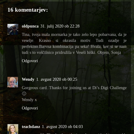
16 komentarjev:
oldpunca
31. julij 2020 ob 22:28
Tina, tvoja mala mornarka je tako zelo lepo pobarvana, da je
veselje. Krasno si okrasila motiv. Tudi ozadje je
perfektno.Barvna kombinacija pa seka! Hvala, ker si se nam
tudi s to voščilnico pridružila v Veseli hiški. Objem, Sonja
Odgovori
Wendy
1. avgust 2020 ob 00:25
Gorgeous card..Thanks for joining us at Di’s Digi Challenge
🙂
Wendy x
Odgovori
teachdanz
1. avgust 2020 ob 04:03