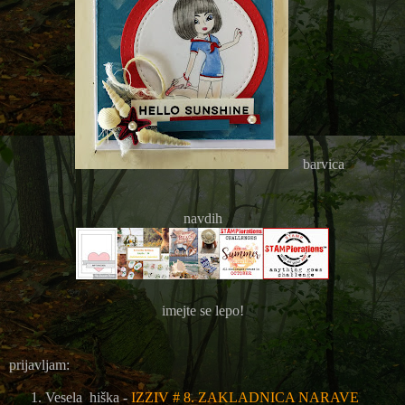
barvica
navdih
imejte se lepo!
prijavljam:
Vesela hiška -
IZZIV # 8. ZAKLADNICA NARAVE