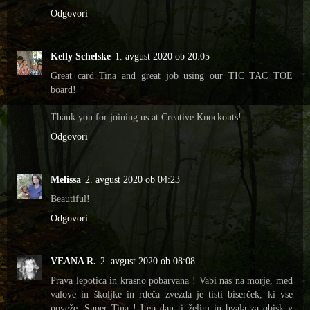
Odgovori
Kelly Schelske
1. avgust 2020 ob 20:05
Great card Tina and great job using our TIC TAC TOE
board!
Thank you for joining us at Creative Knockouts!
Odgovori
Melissa
2. avgust 2020 ob 04:23
Beautiful!
Odgovori
VEANA R.
2. avgust 2020 ob 08:08
Prava lepotica in krasno pobarvana ! Vabi nas na morje, med
valove in školjke in rdeča zvezda je tisti biserček, ki vse
poveže. Super Tina ! Lep dan ti želim in hvala za obisk v