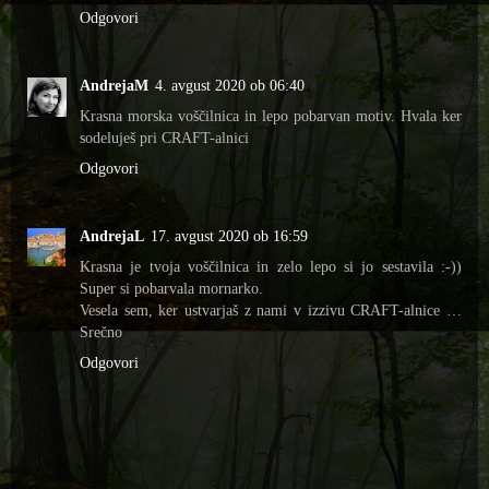
Odgovori
AndrejaM
4. avgust 2020 ob 06:40
Krasna morska voščilnica in lepo pobarvan motiv. Hvala ker
sodeluješ pri CRAFT-alnici
Odgovori
AndrejaL
17. avgust 2020 ob 16:59
Krasna je tvoja voščilnica in zelo lepo si jo sestavila :-))
Super si pobarvala mornarko.
Vesela sem, ker ustvarjaš z nami v izzivu CRAFT-alnice …
Srečno
Odgovori