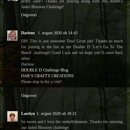
pretty card!! Thanks for playing along with this month's
Jaded Blossom Challenge!
Odgovori
Darlene
1. avgust 2020 ob 14:43
OH! This is just awesome Tina! Great job! Thanks so much
for joining in the fun at our Double D ‘Let’s Go To The
Beach’ challenge! Good Luck and we hope you’ll come back
often.
Darlene
DOUBLE D Challenge Blog
DAR’S CRAFTY CREATIONS
Please stop in for a visit!
Odgovori
Larelyn
1. avgust 2020 ob 18:21
So sweet and I love the embellishments. Thanks for entering
our Jaded Blossom challenge.