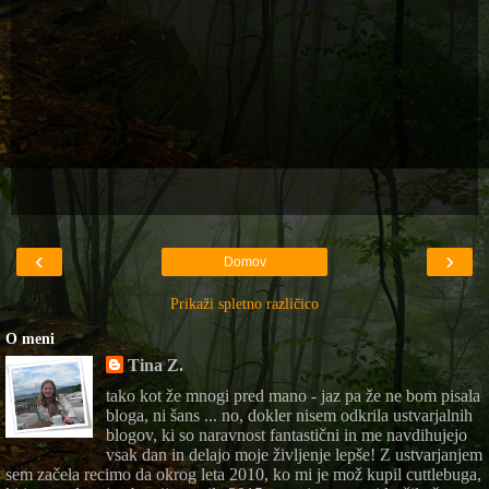
‹
›
Domov
Prikaži spletno različico
O meni
Tina Z.
tako kot že mnogi pred mano - jaz pa že ne bom pisala
bloga, ni šans ... no, dokler nisem odkrila ustvarjalnih
blogov, ki so naravnost fantastični in me navdihujejo
vsak dan in delajo moje življenje lepše! Z ustvarjanjem
sem začela recimo da okrog leta 2010, ko mi je mož kupil cuttlebuga,