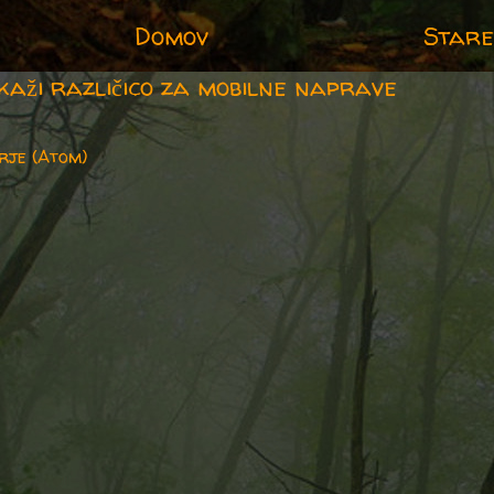
Domov
Stare
kaži različico za mobilne naprave
rje (Atom)