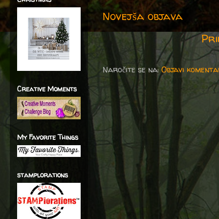
Novejša objava
Pri
Naročite se na:
Objavi komenta
Creative Moments
My Favorite Things
stamplorations