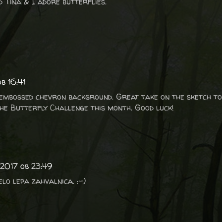
 Tina & I adore butterflies.
b 16:41
 embossed chevron background. Great take on the sketch to
the Butterfly Challenge this month. Good luck!
 2017 ob 23:49
lo lepa zahvalnica. :-)