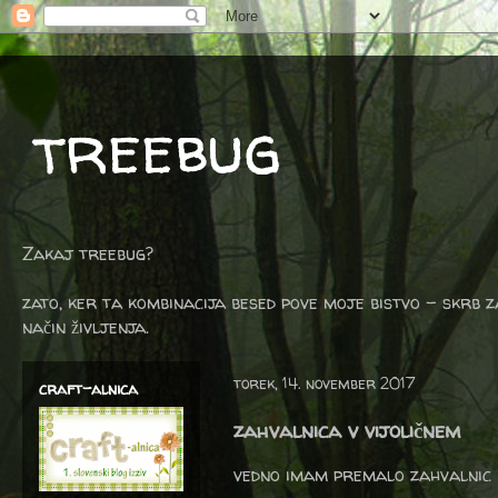
treebug
Zakaj treebug?
zato, ker ta kombinacija besed pove moje bistvo - skrb z
način življenja.
torek, 14. november 2017
craft-alnica
zahvalnica v vijoličnem
vedno imam premalo zahvalnic in