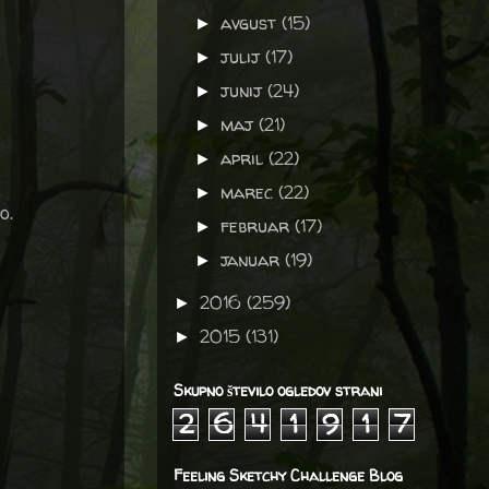
avgust
(15)
►
julij
(17)
►
junij
(24)
►
maj
(21)
►
april
(22)
►
marec
(22)
►
o.
februar
(17)
►
januar
(19)
►
2016
(259)
►
2015
(131)
►
Skupno število ogledov strani
2
6
4
1
9
1
7
Feeling Sketchy Challenge Blog