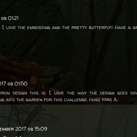
ob 01:21
! I love the embossing and the pretty butterfly!! Have a g
017 ob 01:50
vron design this is. I love the way the design goes do
g into the garden for this challenge. Hugs Mrs A.
vember 2017 ob 15:09