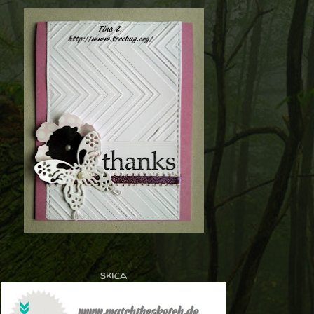
skica