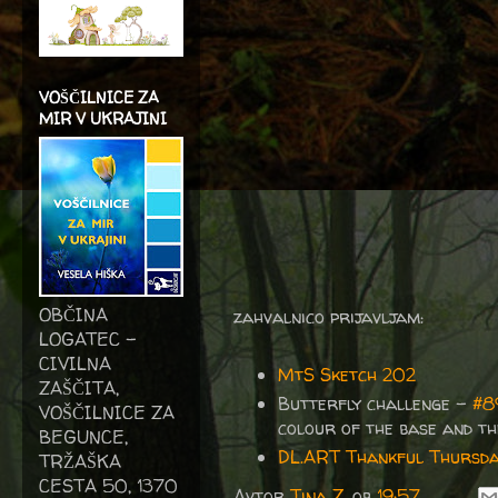
VOŠČILNICE ZA
MIR V UKRAJINI
OBČINA
zahvalnico prijavljam:
LOGATEC -
CIVILNA
MtS Sketch 202
ZAŠČITA,
Butterfly challenge -
#8
VOŠČILNICE ZA
colour of the base and the
BEGUNCE,
DL.ART Thankful Thursday
TRŽAŠKA
CESTA 50, 1370
Avtor
Tina Z.
ob
19:57