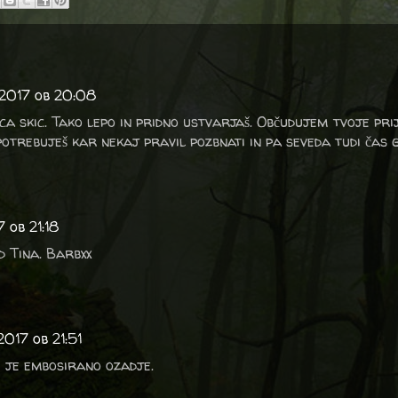
 2017 ob 20:08
ca skic. Tako lepo in pridno ustvarjaš. Občudujem tvoje prij
potrebuješ kar nekaj pravil pozbnati in pa seveda tudi čas 
 ob 21:18
d Tina. Barbxx
2017 ob 21:51
i je embosirano ozadje.