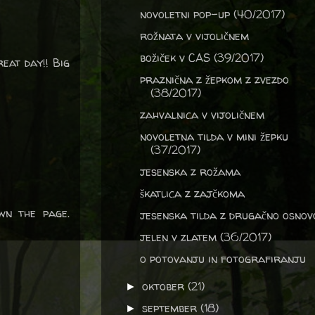
novoletni pop-up (40/2017)
rožnata v vijoličnem
božiček v CAS (39/2017)
reat day!! Big
praznična z žepkom z zvezdo
(38/2017)
zahvalnica v vijoličnem
novoletna tilda v mini žepku
(37/2017)
jesenska z rožama
škatlica z zajčkoma
wn the page.
jesenska tilda z drugačno osnov
jelen v zlatem (36/2017)
o potovanju in fotografiranju
oktober
(21)
►
september
(18)
►