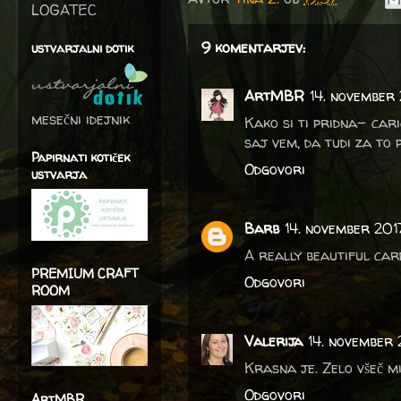
LOGATEC
9 komentarjev:
ustvarjalni dotik
ArtMBR
14. november
mesečni idejnik
Kako si ti pridna- cari
saj vem, da tudi za to 
Papirnati kotiček
Odgovori
ustvarja
Barb
14. november 2017
A really beautiful car
PREMIUM CRAFT
Odgovori
ROOM
Valerija
14. november 
Krasna je. Zelo všeč m
Odgovori
ArtMBR