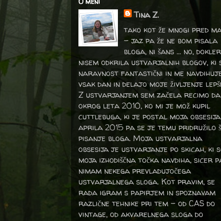
O meni
Tina Z.
tako kot že mnogi pred m
- jaz pa že ne bom pisala
bloga, ni šans ... no, dokler
nisem odkrila ustvarjalnih blogov, ki 
naravnost fantastični in me navdihuj
vsak dan in delajo moje življenje lepš
Z ustvarjanjem sem začela recimo da
okrog leta 2010, ko mi je mož kupil
cuttlebuga, ki je postal moja obsesija
aprila 2015 pa se je temu pridružilo 
pisanje bloga. Moja ustvarjalna
obsesija je ustvarjanje po skicah, ki 
moja izhodiščna točka navdiha, sicer p
nimam nekega prevladujočega
ustvarjalnega sloga. Kot pravim, se
rada igram s papirjem in spoznavam
različne tehnike pri tem – od CAS do
vintage, od akvarelnega sloga do