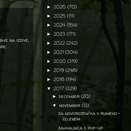
2026
(70)
►
2025
(111)
►
2024
(154)
►
2023
(171)
►
ave na izzive,
2022
(242)
►
gre.
2021
(304)
►
2020
(319)
►
2019
(248)
►
2018
(194)
►
2017
(229)
▼
december
(20)
►
november
(13)
▼
za novorojenčka v rumeno-
zelenem
zahvalnica s pop-up