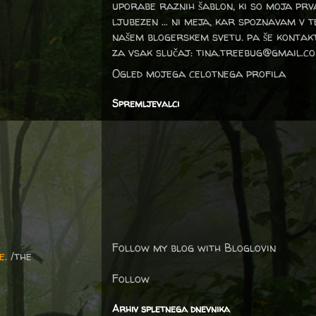
uporabe raznih šablon, ki so moja prv
ljubezen … ni meja, kar spoznavam v 
našem blogerskem svetu. pa še kontak
za vsak slučaj: tina.treebug@gmail.c
Ogled mojega celotnega profila
Spremljevalci
Follow my blog with Bloglovin
e.
/the
Follow
Arhiv spletnega dnevnika