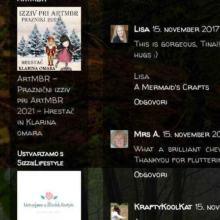
Lisa
15. november 2017 
This is gorgeous, Tina!
hugs :)
Lisa
ArtMBR -
A Mermaid's Crafts
Praznični izziv
pri ArtMBR
Odgovori
2021 – Hrestač
in Klarina
omara
Mrs A.
15. november 2
What a brilliant che
Ustvarjamo s
Thankyou for flutterin
SizzixLifestyle
Odgovori
KraftyKoolKat
15. no