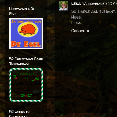
Lena
17. november 201
Hobbywinkel De
So simple and elegant.
Egel
Hugs,
Lena
Odgovori
52 Christmas Card
Throwdown
52 weeks to
Christmas