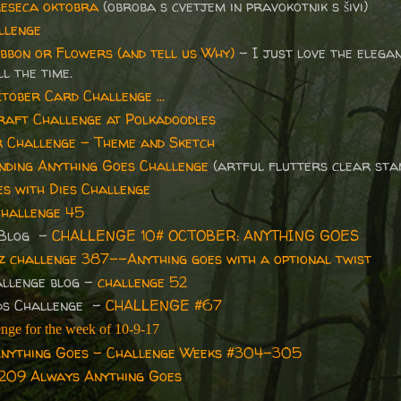
meseca oktobra
(obroba s cvetjem in pravokotnik s šivi)
llenge
bbon or Flowers (and tell us Why)
- I just love the elega
l the time.
tober Card Challenge ...
raft Challenge at Polkadoodles
 Challenge - Theme and Sketch
ding Anything Goes Challenge
(artful flutters clear sta
s with Dies Challenge
hallenge 45
 Blog -
CHALLENGE 10# OCTOBER: ANYTHING GOES
z challenge 387--Anything goes with a optional twist
llenge blog -
challenge 52
nds Challenge -
CHALLENGE #67
ge for the week of 10-9-17
nything Goes - Challenge Weeks #304-305
209 Always Anything Goes