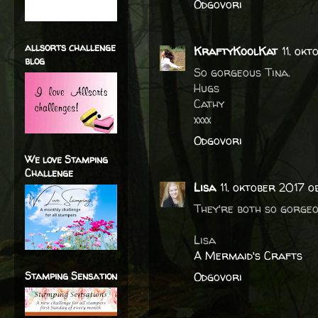
Odgovori
allsorts challenge
KraftyKoolKat
11. ok
blog
So gorgeous Tina.
Hugs
Cathy
xxxx
Odgovori
We love Stamping
Challenge
Lisa
11. oktober 2017 o
They're both so gorgeou
Lisa
A Mermaid's Crafts
Stamping Sensation
Odgovori