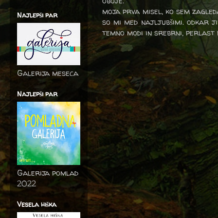
oboje.
moja prva misel, ko sem zagleda
Najlepši par
so mi med najljubšimi. odkar ji
temno modi in srebrni, perlast 
Galerija meseca
Najlepši par
Galerija pomlad
2022
Vesela hiška