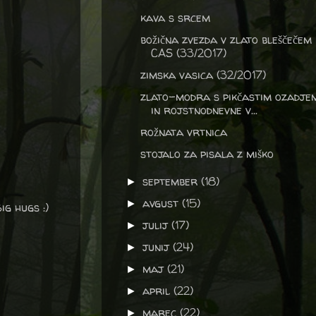
kava s srcem
božična zvezda v zlato bleščečem
CAS (33/2017)
zimska vasica (32/2017)
zlato-modra s pikčastim ozadje
in rojstnodnevne v...
rožnata vrtnica
stojalo za pisala z miško
september
(18)
►
avgust
(15)
►
ig hugs :)
julij
(17)
►
junij
(24)
►
maj
(21)
►
april
(22)
►
marec
(22)
►