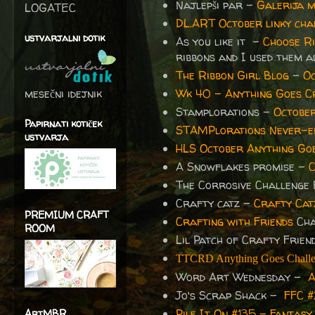
Najlepši par -
Galerija 
LOGATEC
DL.ART October linky cha
ustvarjalni dotik
As you like it -
Choose Ri
ribbons and I used them al
The Ribbon Girl Blog
-
Oc
mesečni idejnik
Wk 40 - Anything Goes C
Stamplorations -
October
Papirnati kotiček
STAMPlorations Never-en
ustvarja
HLS October Anything Goe
A Snowflakes promise -
C
The Corrosive Challenge
Crafty catz -
Crafty Cat
PREMIUM CRAFT
Crafting with Friends
Cha
ROOM
Lil Patch of Crafty Frie
TTCRD Anything Goes Challen
Word Art Wednesday -
A
Jo's Scrap Shack -
FFC #
Pile It On #135 - Fantasy
ArtMBR