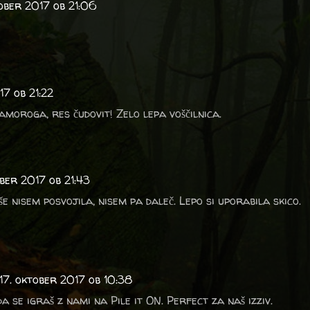
tober 2017 ob 21:06
17 ob 21:22
amoroga, res čudovit! Zelo lepa voščilnica.
ober 2017 ob 21:43
še nisem posvojila, nisem pa daleč. Lepo si uporabila skico.
17. oktober 2017 ob 10:38
da se igraš z nami na Pile it ON. Perfect za naš izziv.