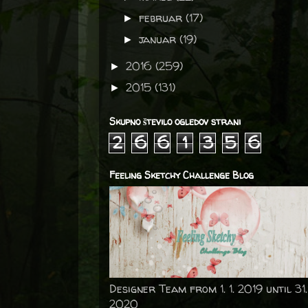
februar
(17)
►
januar
(19)
►
2016
(259)
►
2015
(131)
►
Skupno število ogledov strani
2
6
6
1
3
5
6
Feeling Sketchy Challenge Blog
Designer Team from 1. 1. 2019 until 31.
2020