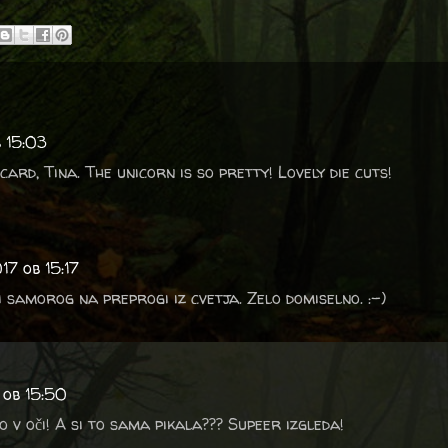
b 15:03
ard, Tina. The unicorn is so pretty! Lovely die cuts!
17 ob 15:17
i samorog na preprogi iz cvetja. Zelo domiselno. :-)
 ob 15:50
 v oči! A si to sama pikala??? Supeer izgleda!