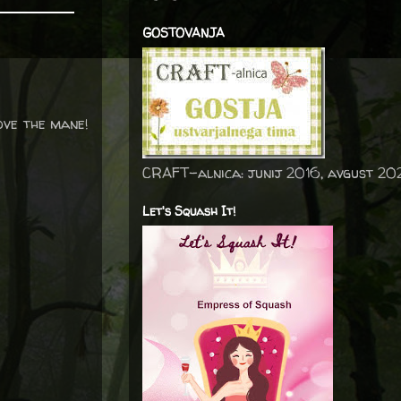
GOSTOVANJA
ove the mane!
CRAFT-alnica: junij 2016, avgust 20
Let's Squash It!