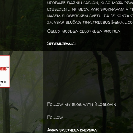
uporabe raznih šablon, ki so moja prv
ljubezen … ni meja, kar spoznavam v 
našem blogerskem svetu. pa še kontak
za vsak slučaj: tina.treebug@gmail.c
Ogled mojega celotnega profila
Spremljevalci
Follow my blog with Bloglovin
Follow
Arhiv spletnega dnevnika