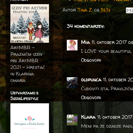
Avtor
Tina Z.
ob
14:14
34 komentarjev:
Mia
11. oktober 2017 o
ArtMBR -
I LOVE your beautiful c
Praznični izziv
Odgovori
pri ArtMBR
2021 – Hrestač
in Klarina
oldpunca
11. oktober 20
omara
Čudoviti sta. Pravljičn
Ustvarjamo s
Odgovori
SizzixLifestyle
Klara
11. oktober 2017
Meni pa je ozadje padlo