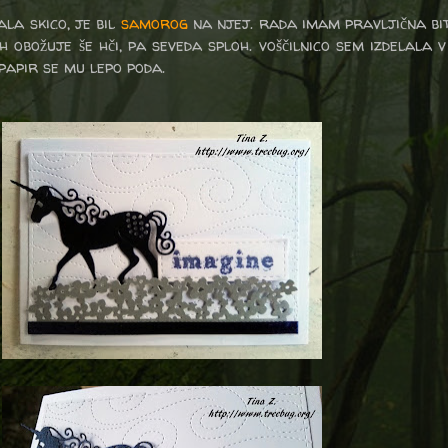
la skico, je bil
samorog
na njej. rada imam pravljična bi
h obožuje še hči, pa seveda sploh. voščilnico sem izdelala 
papir se mu lepo poda.