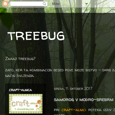
treebug
Zakaj treebug?
zato, ker ta kombinacija besed pove moje bistvo - skrb z
način življenja.
sreda, 11. oktober 2017
craft-alnica
samorog v modro-srebrni
pri
craft-alnici
poteka izziv