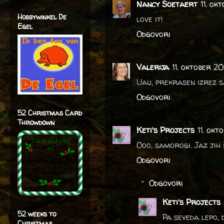
Nancy Soetaert
11. ok
Hobbywinkel De
love it!
Egel
Odgovori
Valerija
11. oktober 20
Uau, prekrasen izrez s
Odgovori
52 Christmas Card
Throwdown
Keti's Projects
11. okt
Ooo, samorogi. Jaz jih 
Odgovori
Odgovori
Keti's Projects
52 weeks to
Pa seveda lepo, 
Christmas