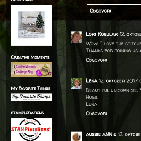
Odgovori
Lori Kobular
12. okto
Wow! I love the stitch
Thanks for joining us 
Creative Moments
Odgovori
Lena
12. oktober 2017 
My Favorite Things
Beautiful unicorn die.
Hugs,
Lena
stamplorations
Odgovori
aussie aNNie
12. oktob