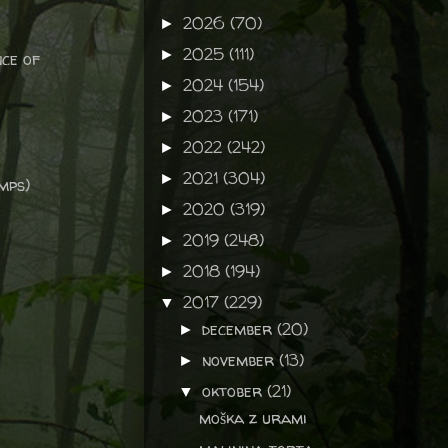
2026
(70)
►
2025
(111)
►
nce of
2024
(154)
►
2023
(171)
►
2022
(242)
►
2021
(304)
►
mps)
2020
(319)
►
2019
(248)
►
2018
(194)
►
2017
(229)
▼
december
(20)
►
november
(13)
►
oktober
(21)
▼
moška z urami