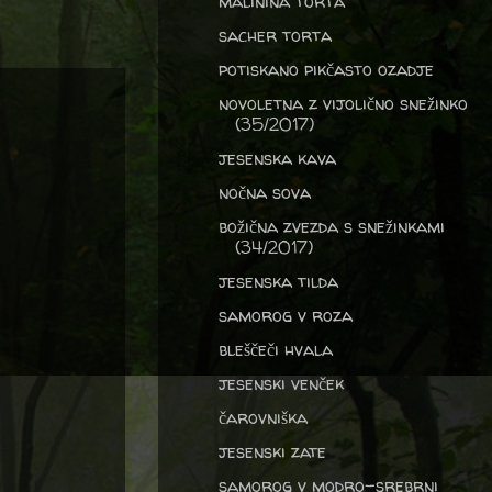
malinina torta
sacher torta
potiskano pikčasto ozadje
novoletna z vijolično snežinko
(35/2017)
jesenska kava
nočna sova
božična zvezda s snežinkami
(34/2017)
jesenska tilda
samorog v roza
bleščeči hvala
jesenski venček
čarovniška
jesenski zate
samorog v modro-srebrni