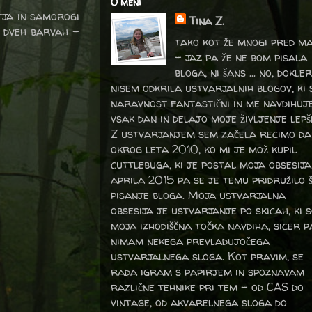
O meni
tja in samorogi
Tina Z.
v dveh barvah -
tako kot že mnogi pred m
- jaz pa že ne bom pisala
bloga, ni šans ... no, dokler
nisem odkrila ustvarjalnih blogov, ki 
naravnost fantastični in me navdihuj
vsak dan in delajo moje življenje lepš
Z ustvarjanjem sem začela recimo da
okrog leta 2010, ko mi je mož kupil
cuttlebuga, ki je postal moja obsesija
aprila 2015 pa se je temu pridružilo 
pisanje bloga. Moja ustvarjalna
obsesija je ustvarjanje po skicah, ki 
moja izhodiščna točka navdiha, sicer p
nimam nekega prevladujočega
ustvarjalnega sloga. Kot pravim, se
rada igram s papirjem in spoznavam
različne tehnike pri tem – od CAS do
vintage, od akvarelnega sloga do