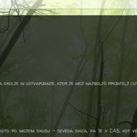
a okolje in ustvarjanje, kjer je moj najboljši prijatelj cu
 čisto po mojem okusu - seveda skica, pa še v CAS, kot v