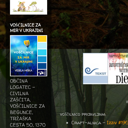
VOŠČILNICE ZA
MIR V UKRAJINI
OBČINA
LOGATEC -
CIVILNA
ZAŠČITA,
VOŠČILNICE ZA
BEGUNCE,
voščilnico prijavljam:
TRŽAŠKA
Craft-alnica -
Izziv #19
CESTA 50, 1370