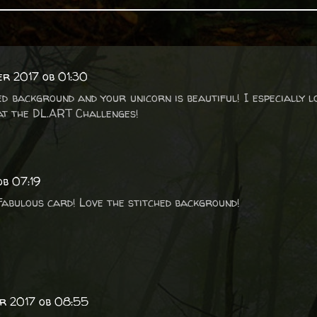
ber 2017 ob 01:30
ed background and your unicorn is beautiful! I especially l
at the DL.ART Challenges!
ob 07:19
 Fabulous card! Love the stitched background!
er 2017 ob 08:55