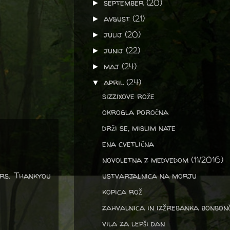
september
(20)
►
avgust
(21)
►
julij
(20)
►
junij
(22)
►
maj
(24)
►
april
(24)
▼
sizzixove rože
okrogla poročna
drži se, mislim nate
ena cvetlična
novoletna z medvedom (11/2016)
urs. Thankyou
ustvarjalnica na morju
kopica rož
zahvalnica in izžrebanka bonbon
vila za lepši dan