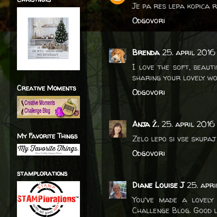
Je pa res lepa kopica ro
Odgovori
Brenda
25. april 2016 
I love the soft, beaut
sharing your lovely wo
Creative Moments
Odgovori
Anja Ž.
25. april 2016 
My Favorite Things
Zelo lepo si vse skupaj
Odgovori
stamplorations
Diane Louise J
25. apri
You've made a lovely
Challenge Blog. Good l