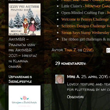
Monthly Chal
Little Claire's -
M
Open-Minded Crafting Fun -
Welcome to Pennys Challenge
Scribbles Designs Challenge #
Simon Says Stamp Wednesday 
ArtMBR -
The ribbon girl challenges & in
Praznični izziv
Avtor
Tina Z.
ob
01:46
pri ArtMBR
2021 – Hrestač
in Klarina
29 komentarjev:
omara
Mrs A.
25. april 2016
Ustvarjamo s
SizzixLifestyle
Lovely texture and tea
for fluttering by my c
Odgovori