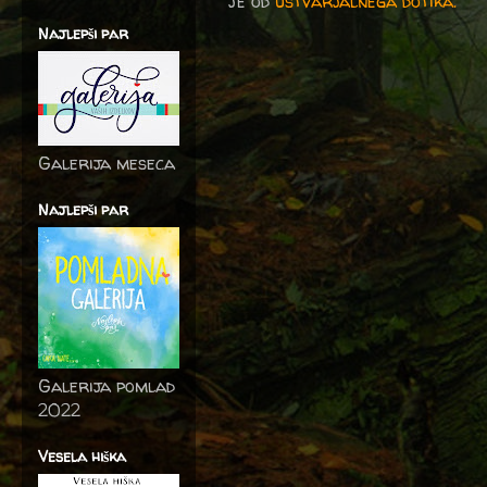
je od
ustvarjalnega dotika.
Najlepši par
Galerija meseca
Najlepši par
Galerija pomlad
2022
Vesela hiška