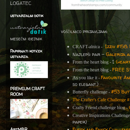
LOGATEC
ustvarjalni dotik
voščilnico prijavljam:
mesečni idejnik
Izziv #158
CRAFT-alnica -
Papirnati kotiček
Najlepši par -
Galerija a
ustvarja
I
{heart
From the heart blog -
FREE St
From the heart blog -
Favourite A
As you like it -
so elegant.)
PREMIUM CRAFT
#53 Butt
Butterfly challenge -
ROOM
The Crafter's Cafe Challenge #
Crafty Friend challenge blog -
Creative Inspirations Challeng
paper)
Fussy and Fancy Challeng
ArtMBR