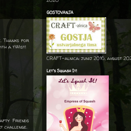
2020
GOSTOVANJA
e. Thanks for
ith a tWist!
CRAFT-alnica: junij 2016, avgust 20
Let's Squash It!
afty Friends
t challenge.