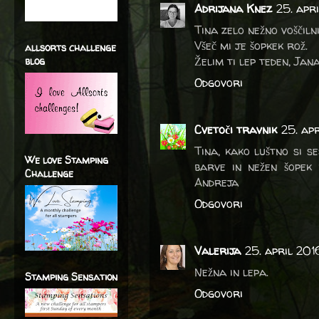
Adrijana Knez
25. apr
Tina zelo nežno voščilni
Všeč mi je šopkek rož.
allsorts challenge
Želim ti lep teden, Jan
blog
Odgovori
Cvetoči travnik
25. ap
Tina, kako luštno si se
We love Stamping
barve in nežen šopek 
Challenge
Andreja
Odgovori
Valerija
25. april 2016
Nežna in lepa.
Stamping Sensation
Odgovori