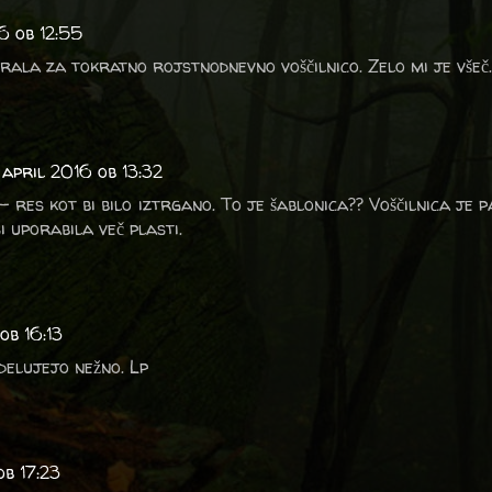
6 ob 12:55
zbrala za tokratno rojstnodnevno voščilnico. Zelo mi je všeč.
 april 2016 ob 13:32
- res kot bi bilo iztrgano. To je šablonica?? Voščilnica je p
si uporabila več plasti.
ob 16:13
delujejo nežno. Lp
ob 17:23