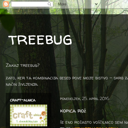
treebug
Zakaj treebug?
zato, ker ta kombinacija besed pove moje bistvo - skrb z
način življenja.
ponedeljek, 25. april 2016
craft-alnica
kopica rož
še eno rožasto voščilnico sem na