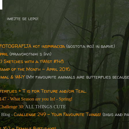
imejte se lepo!
: FOTOGRAFIJA kot inspiracija
(gostota rož in barve)
pril
(pravokotniki s šivi)
} Sketches with a tWist #148
amp of the Month – April 2016
nimal & WHY
(My favourite animals are butterflies because
erflies + T is for Texture and/or Teal.
147 - What Season are you In! - Spring!
Challenge 30
: ALL THINGS CUTE
Challenge 249 - Your Favourite Things!
(digis and p
e Blog -
e 162 - Female Birthdays!