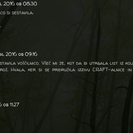
il 2016 ob 08:30
co si sestavila.
a
ril 2016 ob 09:16
stavila voščilnico. Všeč mi je, kot da bi utrgala list iz kol
rož. Hvala, ker si se pridružila izzivu CRAFT-alnice in
 ob 11:27