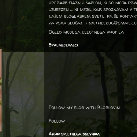
uporabe raznih šablon, ki so moja prv
ljubezen … ni meja, kar spoznavam v 
našem blogerskem svetu. pa še kontak
za vsak slučaj: tina.treebug@gmail.c
Ogled mojega celotnega profila
Spremljevalci
Follow my blog with Bloglovin
Follow
Arhiv spletnega dnevnika