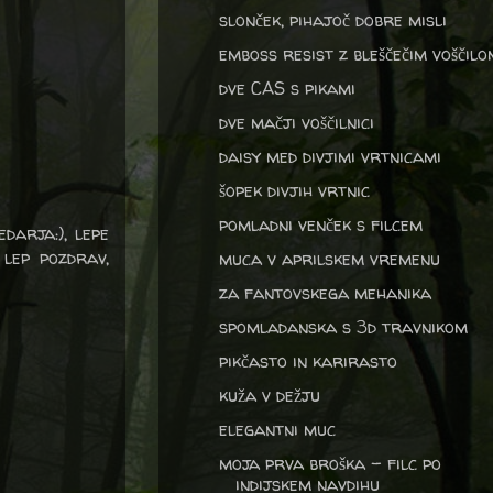
slonček, pihajoč dobre misli
emboss resist z bleščečim voščilo
dve CAS s pikami
dve mačji voščilnici
daisy med divjimi vrtnicami
šopek divjih vrtnic
pomladni venček s filcem
edarja:), lepe
 lep pozdrav,
muca v aprilskem vremenu
za fantovskega mehanika
spomladanska s 3d travnikom
pikčasto in karirasto
kuža v dežju
elegantni muc
moja prva broška - filc po
indijskem navdihu