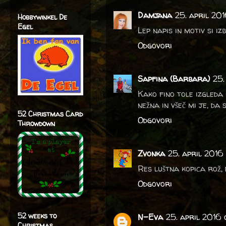
Damjana
25. april 201
Hobbywinkel De
Egel
Lep napis in motiv si i
Odgovori
Sapfina (Barbara)
25.
Kako fino tole izgleda 
nežna in všeč mi je, da 
52 Christmas Card
Odgovori
Throwdown
Zvonka
25. april 2016 
Res luštna kopica rož, 
Odgovori
52 weeks to
N-Eva
25. april 2016 
Christmas