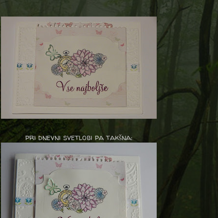
pri dnevni svetlobi pa takšna: