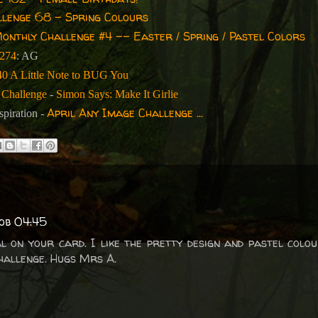
lenge 68 - Spring Colours
onthly Challenge #4 -- Easter / Spring / Pastel Colors
 274
: AG
40 A Little Note to BUG You
Challenge
-
Simon Says: Make It Girlie
April Any Image Challenge ...
spiration -
 ob 04:45
l on your card. I like the pretty design and pastel colo
hallenge. Hugs Mrs A.