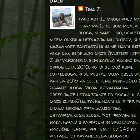
O meni
Tina Z.
tako kot že mnogi pred m
- jaz pa že ne bom pisala
bloga, ni šans ... no, dokler
nisem odkrila ustvarjalnih blogov, ki 
naravnost fantastični in me navdihuj
vsak dan in delajo moje življenje lepš
Z ustvarjanjem sem začela recimo da
okrog leta 2010, ko mi je mož kupil
cuttlebuga, ki je postal moja obsesija
aprila 2015 pa se je temu pridružilo 
pisanje bloga. Moja ustvarjalna
obsesija je ustvarjanje po skicah, ki 
moja izhodiščna točka navdiha, sicer p
nimam nekega prevladujočega
ustvarjalnega sloga. Kot pravim, se
rada igram s papirjem in spoznavam
različne tehnike pri tem – od CAS do
vintage, od akvarelnega sloga do