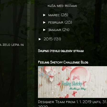
kuža med rožami
marec
(28)
►
februar
(20)
►
januar
(24)
►
2015
(131)
►
a zelo lepa in
Skupno število ogledov strani
Feeling Sketchy Challenge Blog
Designer Team from 1. 1. 2019 until 31.