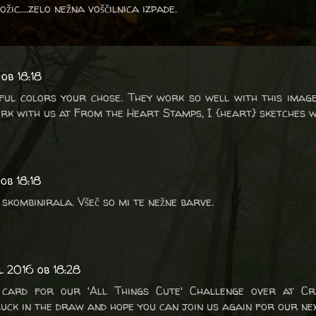
žic....zelo nežna voščilnica izpade.
ob 18:18
iful colors your chose. They work so well with this imag
rk with us at From the Heart Stamps, I {heart} sketches w
ob 18:18
 skombinirala. Všeč so mi te nežne barve.
l 2016 ob 18:28
 card for our 'All Things Cute' Challenge over at Cr
uck in the draw and hope you can join us again for our nex