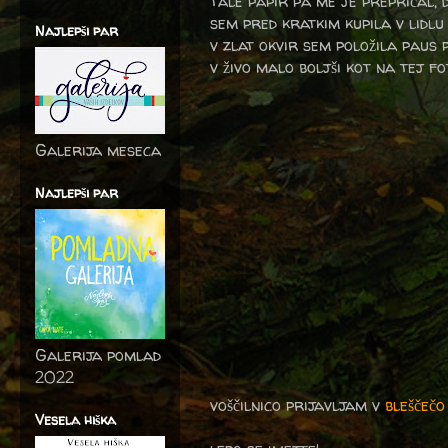
tale papir pa me je prepričal, 
sem pred kratkim kupila v lidlu -
Najlepši par
v zlat okvir sem položila paus 
v živo malo boljši kot na tej fot
Galerija meseca
Najlepši par
Galerija pomlad
2022
voščilnico prijavljam v
bleščeč
Vesela hiška