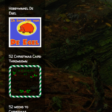
Hobbywinkel De
Egel
52 Christmas Card
Throwdown
52 weeks to
Christmas