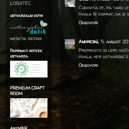
LOGATEC
Čudovita je, pa tako lep
Hvala še enkrat, da si 
ustvarjalni dotik
Odgovori
mesečni idejnik
AndrejaL
5. avgust 20
Preprosto in lepo voščil
Papirnati kotiček
ustvarja
Hvala, ker ustvarjaš z
Odgovori
PREMIUM CRAFT
ROOM
ArtMBR