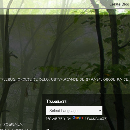
ttlebug. okolje je delo, ustvarjanje je strast, oboje pa je
Translate
Powered by
Translate
 izogibala,