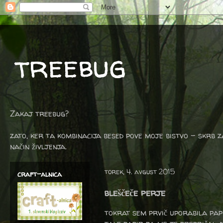
treebug
Zakaj treebug?
zato, ker ta kombinacija besed pove moje bistvo - skrb z
način življenja.
torek, 4. avgust 2015
craft-alnica
bleščeče perje
tokrat sem prvič uporabila pap