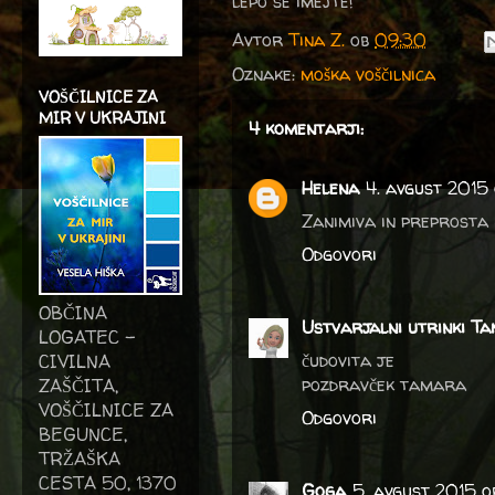
lepo se imejte!
Avtor
Tina Z.
ob
09:30
Oznake:
moška voščilnica
VOŠČILNICE ZA
MIR V UKRAJINI
4 komentarji:
Helena
4. avgust 2015 
Zanimiva in preprosta 
Odgovori
OBČINA
Ustvarjalni utrinki Ta
LOGATEC -
čudovita je
CIVILNA
pozdravček tamara
ZAŠČITA,
VOŠČILNICE ZA
Odgovori
BEGUNCE,
TRŽAŠKA
CESTA 50, 1370
Goga
5. avgust 2015 o