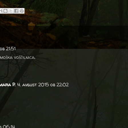
ob 21:51
moška voščilnica.
mara P.
4. avgust 2015 ob 22:02
b 06:14