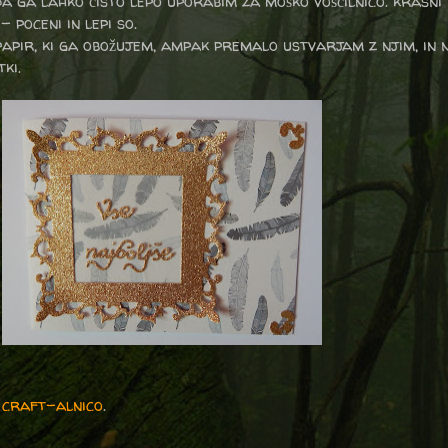
da ga lahko čisto lepo uporabim za moško voščilnico. krasn
 poceni in lepi so.
papir, ki ga obožujem, ampak premalo ustvarjam z njim, in 
ki.
o craft-alnico
.