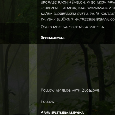
uporabe raznih šablon, ki so moja prv
ljubezen … ni meja, kar spoznavam v 
našem blogerskem svetu. pa še kontak
za vsak slučaj: tina.treebug@gmail.c
Ogled mojega celotnega profila
Spremljevalci
Follow my blog with Bloglovin
Follow
Arhiv spletnega dnevnika