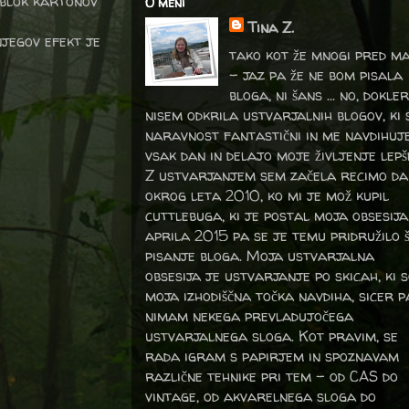
i blok kartonov
O meni
Tina Z.
njegov efekt je
tako kot že mnogi pred m
- jaz pa že ne bom pisala
bloga, ni šans ... no, dokler
nisem odkrila ustvarjalnih blogov, ki 
naravnost fantastični in me navdihuj
vsak dan in delajo moje življenje lepš
Z ustvarjanjem sem začela recimo da
okrog leta 2010, ko mi je mož kupil
cuttlebuga, ki je postal moja obsesija
aprila 2015 pa se je temu pridružilo 
pisanje bloga. Moja ustvarjalna
obsesija je ustvarjanje po skicah, ki 
moja izhodiščna točka navdiha, sicer p
nimam nekega prevladujočega
ustvarjalnega sloga. Kot pravim, se
rada igram s papirjem in spoznavam
različne tehnike pri tem – od CAS do
vintage, od akvarelnega sloga do