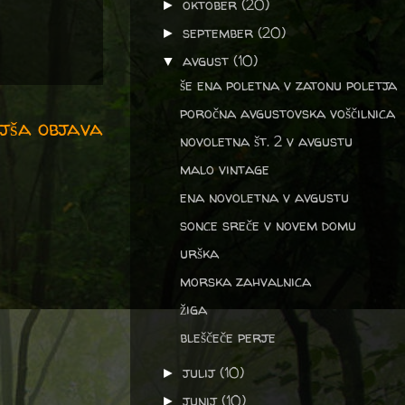
oktober
(20)
►
september
(20)
►
avgust
(10)
▼
še ena poletna v zatonu poletja
poročna avgustovska voščilnica
jša objava
novoletna št. 2 v avgustu
malo vintage
ena novoletna v avgustu
sonce sreče v novem domu
urška
morska zahvalnica
žiga
bleščeče perje
julij
(10)
►
junij
(10)
►