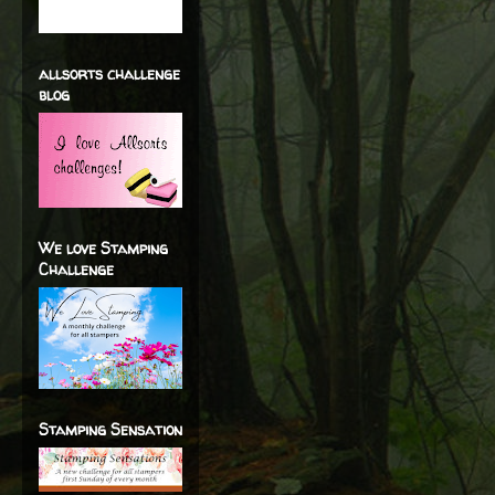
allsorts challenge
blog
We love Stamping
Challenge
Stamping Sensation