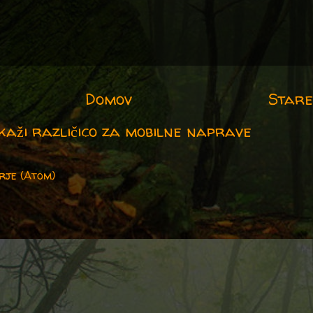
Domov
Stare
kaži različico za mobilne naprave
rje (Atom)