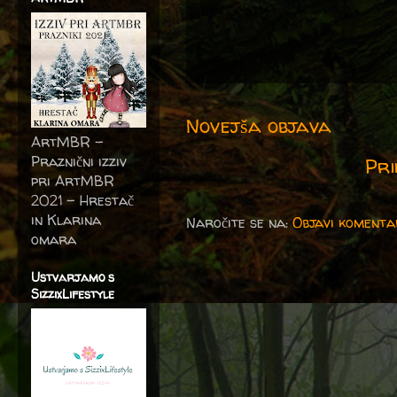
Novejša objava
ArtMBR -
Praznični izziv
Pri
pri ArtMBR
2021 – Hrestač
in Klarina
Naročite se na:
Objavi komenta
omara
Ustvarjamo s
SizzixLifestyle