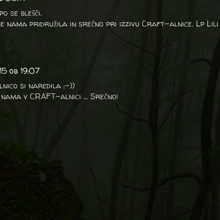
o se blešči.
se nama pridružila in srečno pri izzivu Craft-alnice. Lp Lili
15 ob 19:07
nico si naredila :-))
 nama v CRAFT-alnici ... Srečno!