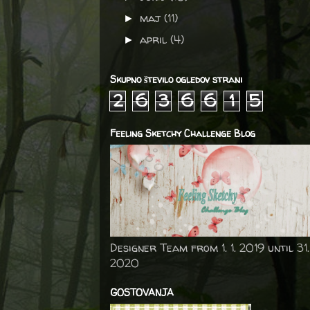
maj
(11)
►
april
(4)
►
Skupno število ogledov strani
2
6
3
6
6
1
5
Feeling Sketchy Challenge Blog
Designer Team from 1. 1. 2019 until 31.
2020
GOSTOVANJA