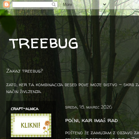
treebug
Zakaj treebug?
zato, ker ta kombinacija besed pove moje bistvo - skrb z
način življenja.
sreda, 18. marec 2026
craft-alnica
počni, kar imaš rad
pošteno že zamujam z objavo z