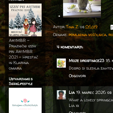
Avtor
Tina Z.
ob
06:49
Oznake:
pomladna voščilnica
,
ro
ArtMBR -
Praznični izziv
4 komentarji:
pri ArtMBR
2021 – Hrestač
Moje drobtinice23
18.
in Klarina
omara
Dobro si sledila zahtev
Odgovori
Ustvarjamo s
SizzixLifestyle
Lia
19. marec 2026 ob 
What a lovely springca
Lia xx