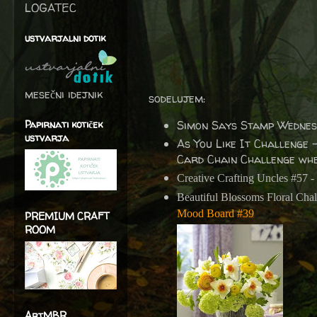
LOGATEC
ustvarjalni dotik
mesečni idejnik
sodelujem:
Papirnati kotiček
Simon Says Stamp Wednes
ustvarja
As You Like It Challenge
Card Chain Challenge wher
Creative Crafting Uncles
#57 -
Beautiful Blossoms Floral Cha
Mood Board #39
PREMIUM CRAFT
ROOM
ArtMBR