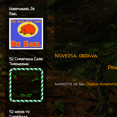
Hobbywinkel De
Egel
Novejša objava
52 Christmas Card
Throwdown
Pri
Naročite se na:
Objavi komenta
52 weeks to
Christmas