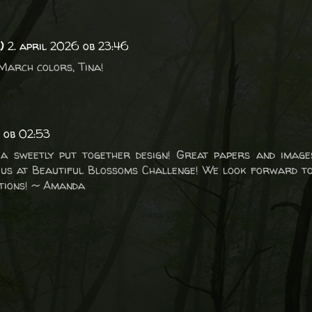
)
2. april 2026 ob 23:46
March colors, Tina!
6 ob 02:53
a sweetly put together design! Great papers and images
 us at Beautiful Blossoms Challenge! We look forward t
ations! ~ Amanda