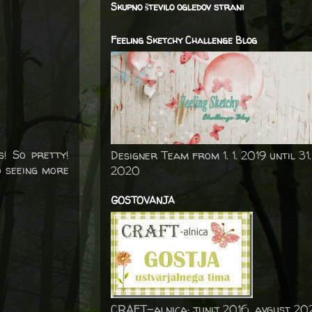
Skupno število ogledov strani
Feeling Sketchy Challenge Blog
! So pretty!
Designer Team from 1. 1. 2019 until 31.
o seeing more
2020
GOSTOVANJA
CRAFT-alnica: junij 2016, avgust 20