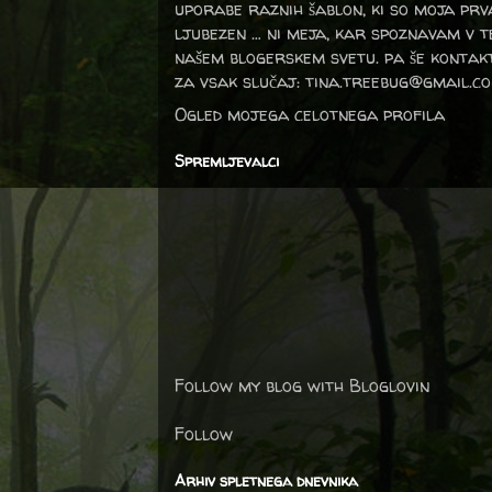
uporabe raznih šablon, ki so moja prv
ljubezen … ni meja, kar spoznavam v 
našem blogerskem svetu. pa še kontak
za vsak slučaj: tina.treebug@gmail.c
Ogled mojega celotnega profila
Spremljevalci
Follow my blog with Bloglovin
Follow
Arhiv spletnega dnevnika