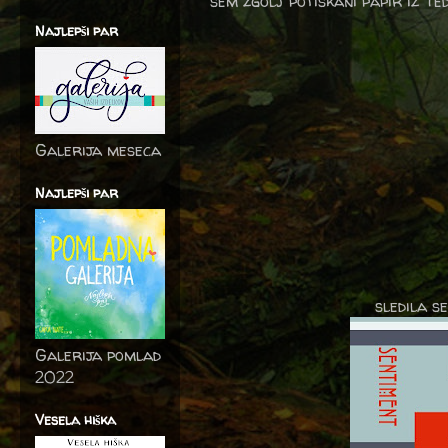
sem zgolj potiskani papir iz Te
Najlepši par
Galerija meseca
Najlepši par
sledila s
Galerija pomlad
2022
Vesela hiška