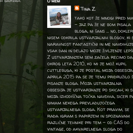
nih barvah.
O meni
Tina Z.
tako kot že mnogi pred m
- jaz pa že ne bom pisala
bloga, ni šans ... no, dokler
nisem odkrila ustvarjalnih blogov, ki 
naravnost fantastični in me navdihuj
vsak dan in delajo moje življenje lepš
Z ustvarjanjem sem začela recimo da
okrog leta 2010, ko mi je mož kupil
cuttlebuga, ki je postal moja obsesija
aprila 2015 pa se je temu pridružilo 
pisanje bloga. Moja ustvarjalna
obsesija je ustvarjanje po skicah, ki 
moja izhodiščna točka navdiha, sicer p
nimam nekega prevladujočega
ustvarjalnega sloga. Kot pravim, se
rada igram s papirjem in spoznavam
različne tehnike pri tem – od CAS do
vintage, od akvarelnega sloga do