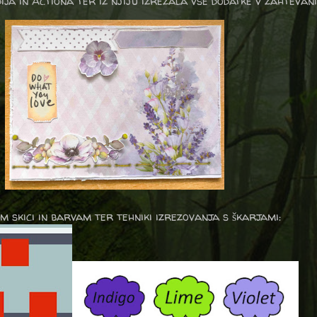
dija in Actiona ter iz njiju izrezala vse dodatke v zahteva
em skici in barvam ter tehniki izrezovanja s škarjami: