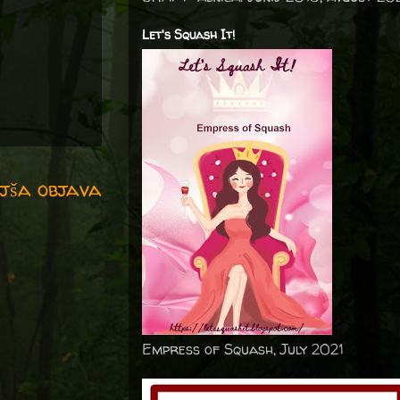
Let's Squash It!
jša objava
Empress of Squash, July 2021