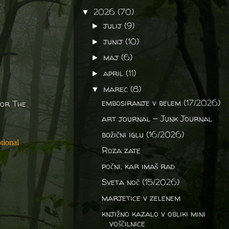
2026
(70)
▼
julij
(9)
►
junij
(10)
►
maj
(6)
►
april
(11)
►
marec
(8)
▼
embosiranje v belem (17/2026)
 for
The
art journal - Junk Journal
božični iglu (16/2026)
tional
Roza zate
počni, kar imaš rad
Sveta noč (15/2026)
marjetice v zelenem
knjižno kazalo v obliki mini
voščilnice