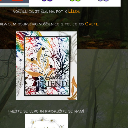
voščilnica je šla na pot k
LIndi,
ila sem osupljivo voščilnico s folijo od
Grete:
imejte se lepo in pridružite se nam!