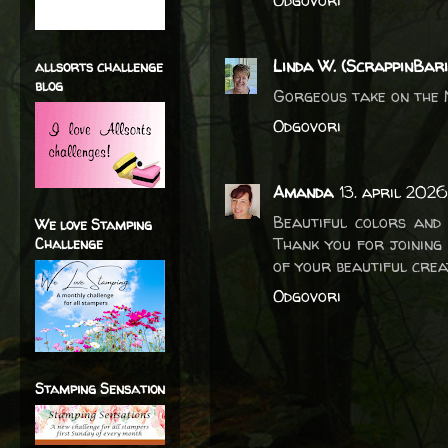
Odgovori
Linda W. (ScrappinBari
allsorts challenge
blog
Gorgeous take on the 
Odgovori
Amanda
13. april 202
Beautiful colors and 
We love Stamping
Thank you for joining
Challenge
of your beautiful cre
Odgovori
Stamping Sensation