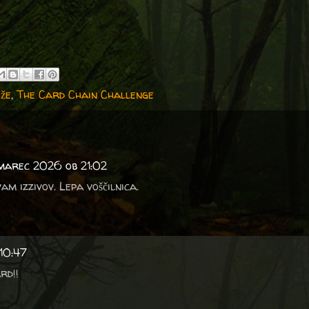
že
,
The Card Chain Challenge
 marec 2026 ob 21:02
am izzivov. Lepa voščilnica.
10:47
rd!!