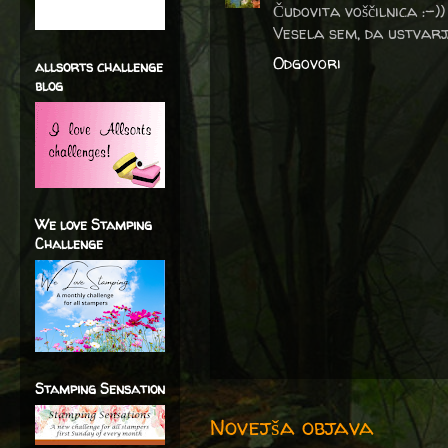
Čudovita voščilnica :-))
Vesela sem, da ustvarj
Odgovori
allsorts challenge
blog
We love Stamping
Challenge
Stamping Sensation
Novejša objava