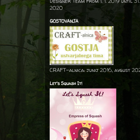
Designer Team from 1. 1. 2019 until 31.
2020
GOSTOVANJA
CRAFT-alnica: junij 2016, avgust 20
Let's Squash It!