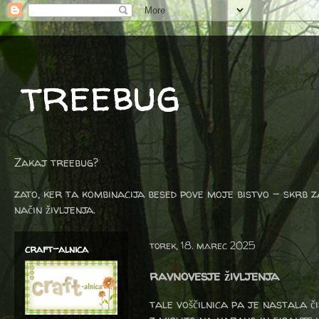
treebug
Zakaj treebug?
zato, ker ta kombinacija besed pove moje bistvo - skrb z
način življenja.
torek, 18. marec 2025
craft-alnica
ravnovesje življenja
tale voščilnica pa je nastala č