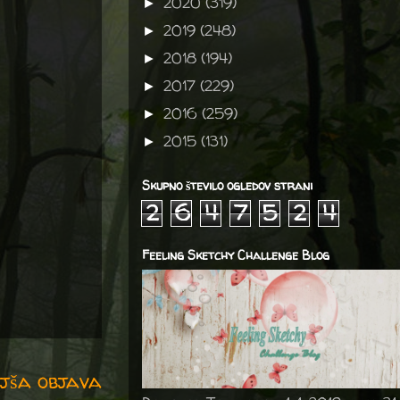
2020
(319)
►
2019
(248)
►
2018
(194)
►
2017
(229)
►
2016
(259)
►
2015
(131)
►
Skupno število ogledov strani
2
6
4
7
5
2
4
Feeling Sketchy Challenge Blog
jša objava