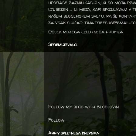
uporabe raznih šablon, ki so moja prv
ljubezen … ni meja, kar spoznavam v 
našem blogerskem svetu. pa še kontak
za vsak slučaj: tina.treebug@gmail.c
Ogled mojega celotnega profila
Spremljevalci
Follow my blog with Bloglovin
Follow
Arhiv spletnega dnevnika