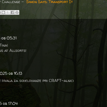
y Challenge -
Simon Says: Transport It
 ob 05:31
Tina!
us at Allsorts!
025 ob 16:13
v! Hvala za sodelovanje pri CRAFT-alnici
 ob 17:04