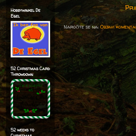
Pri
Hobbywinkel De
Egel
Naročite se na:
Objavi komenta
52 Christmas Card
Throwdown
52 weeks to
Christmas