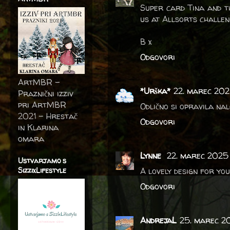
Super card Tina and t
us at Allsorts challen
B x
Odgovori
ArtMBR -
*Urška*
22. marec 2025
Praznični izziv
pri ArtMBR
Odlično si opravila nalo
2021 – Hrestač
Odgovori
in Klarina
omara
Lynne
22. marec 2025 
Ustvarjamo s
A lovely design for you
SizzixLifestyle
Odgovori
AndrejaL
25. marec 20