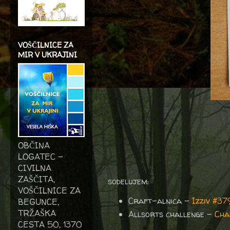
VOŠČILNICE ZA
MIR V UKRAJINI
OBČINA
LOGATEC -
CIVILNA
ZAŠČITA,
sodelujem:
VOŠČILNICE ZA
Craft-alnica -
Izziv #3
BEGUNCE,
TRŽAŠKA
Allsorts challenge –
Cha
CESTA 50, 1370