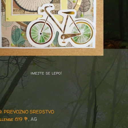
imejte se lepo!
79: PREVOZNO SREDSTVO
llenge 819
💐
, AG