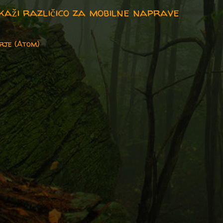
kaži različico za mobilne naprave
rje (Atom)