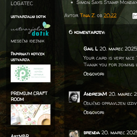
Simon Says Stamp Monda
LOGATEC
Avtor
Tina Z.
ob
20:22
ustvarjalni dotik
6 komentarjev:
mesečni idejnik
Gail L
20. marec 2025
Papirnati kotiček
Your card is very nice 
ustvarja
Thank you for joining 
Odgovori
AndrejaM
20. marec 2
PREMIUM CRAFT
ROOM
Odlično opravljen izzi
Odgovori
brenda
20. marec 2025
ArtMBR