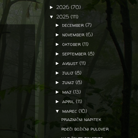
2026
(70)
►
2025
(111)
▼
december
(7)
►
november
(6)
►
oktober
(11)
►
september
(8)
►
avgust
(11)
►
julij
(8)
►
junij
(8)
►
maj
(13)
►
april
(11)
►
marec
(10)
▼
praznični napitek
rdeči božični pulover