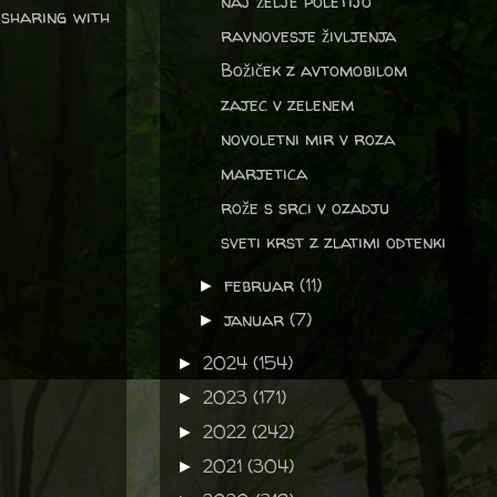
naj želje poletijo
 sharing with
ravnovesje življenja
Božiček z avtomobilom
zajec v zelenem
novoletni mir v roza
marjetica
rože s srci v ozadju
sveti krst z zlatimi odtenki
februar
(11)
►
januar
(7)
►
2024
(154)
►
2023
(171)
►
2022
(242)
►
2021
(304)
►