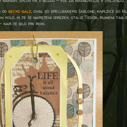
v naravi, sploh pa v gozdu - vse za ravnovesje v življenju.
o od
gecko galz
, oval so spellbinders šablone, kapljice so N
in kolo, ki je že narejeni izrezek, sta iz Tedija, rumeni tag
- kar je bilo pri roki.