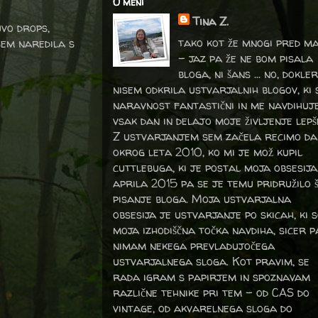
O meni
Tina Z.
uvo drops,
tako kot že mnogi pred m
 sem naredila s
- jaz pa že ne bom pisala
bloga, ni šans ... no, dokler
nisem odkrila ustvarjalnih blogov, ki 
naravnost fantastični in me navdihuj
vsak dan in delajo moje življenje lepš
Z ustvarjanjem sem začela recimo da
okrog leta 2010, ko mi je mož kupil
cuttlebuga, ki je postal moja obsesija
aprila 2015 pa se je temu pridružilo 
pisanje bloga. Moja ustvarjalna
obsesija je ustvarjanje po skicah, ki 
moja izhodiščna točka navdiha, sicer p
nimam nekega prevladujočega
ustvarjalnega sloga. Kot pravim, se
rada igram s papirjem in spoznavam
različne tehnike pri tem – od CAS do
vintage, od akvarelnega sloga do