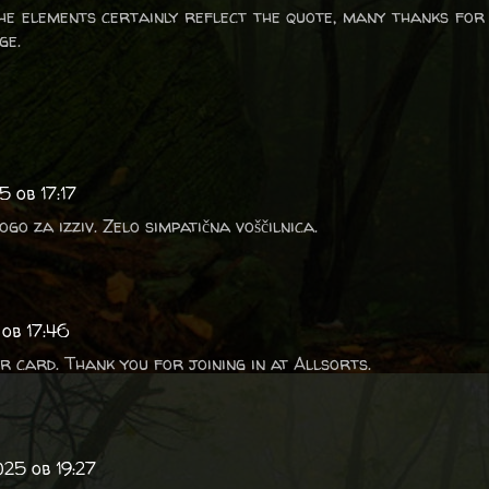
he elements certainly reflect the quote, many thanks for
ge.
 ob 17:17
go za izziv. Zelo simpatična voščilnica.
ob 17:46
r card. Thank you for joining in at Allsorts.
25 ob 19:27