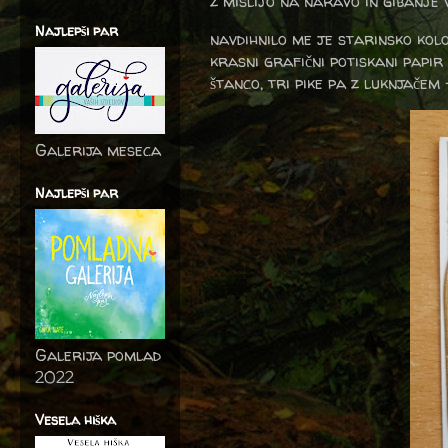
z mislijo na naravo in gibanje 
Najlepši par
navdihnilo me je starinsko kol
krasni grafični potiskani papir 
štanco, tri pike pa z luknjačem 
Galerija meseca
Najlepši par
Galerija pomlad
2022
Vesela hiška