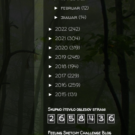
februar
(12)
►
januar
(14)
►
2022
(242)
►
2021
(304)
►
2020
(319)
►
2019
(248)
►
2018
(194)
►
2017
(229)
►
2016
(259)
►
2015
(131)
►
Skupno število ogledov strani
2
6
5
8
4
3
6
Feeling Sketchy Challenge Blog