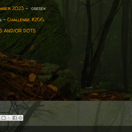
ember 2023
- obesek
og –
Challenge #266.
S AND/OR DOTS