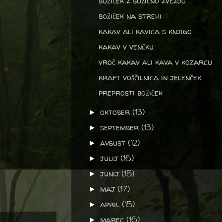
božiček z božično zvezdo
božiček na strehi
kakav ali kavica s knjigo
kakav v venčku
vroč kakav ali kava v kozarcu
kraft voščilnica in jelenček
preprosti božiček
oktober
(13)
►
september
(13)
►
avgust
(12)
►
julij
(16)
►
junij
(15)
►
maj
(17)
►
april
(15)
►
marec
(16)
►