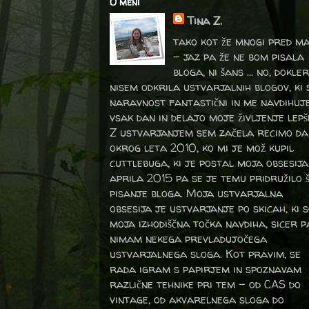
O meni
Tina Z.
tako kot že mnogi pred m
- jaz pa že ne bom pisala
bloga, ni šans ... no, dokler
nisem odkrila ustvarjalnih blogov, ki 
naravnost fantastični in me navdihuj
vsak dan in delajo moje življenje lepš
Z ustvarjanjem sem začela recimo da
okrog leta 2010, ko mi je mož kupil
cuttlebuga, ki je postal moja obsesija
aprila 2015 pa se je temu pridružilo 
pisanje bloga. Moja ustvarjalna
obsesija je ustvarjanje po skicah, ki 
moja izhodiščna točka navdiha, sicer p
nimam nekega prevladujočega
ustvarjalnega sloga. Kot pravim, se
rada igram s papirjem in spoznavam
različne tehnike pri tem – od CAS do
vintage, od akvarelnega sloga do