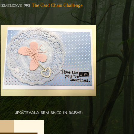
 izmenjave pri
.
The Card Chain Challenge
upoštevala sem skico in barve: