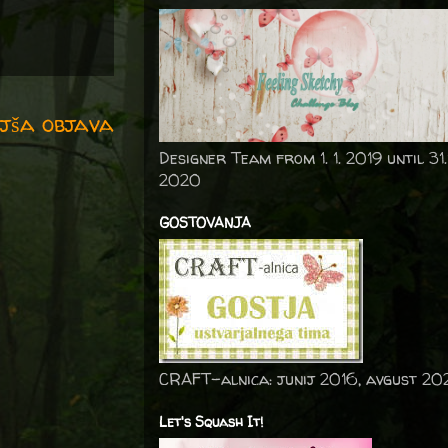
jša objava
Designer Team from 1. 1. 2019 until 31.
2020
GOSTOVANJA
CRAFT-alnica: junij 2016, avgust 20
Let's Squash It!