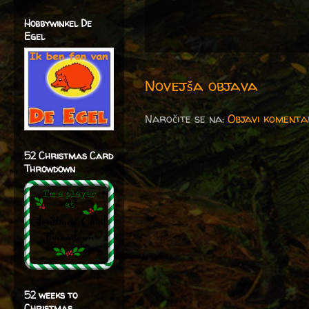
Hobbywinkel De
Egel
Novejša objava
Naročite se na:
Objavi komenta
52 Christmas Card
Throwdown
52 weeks to
Christmas