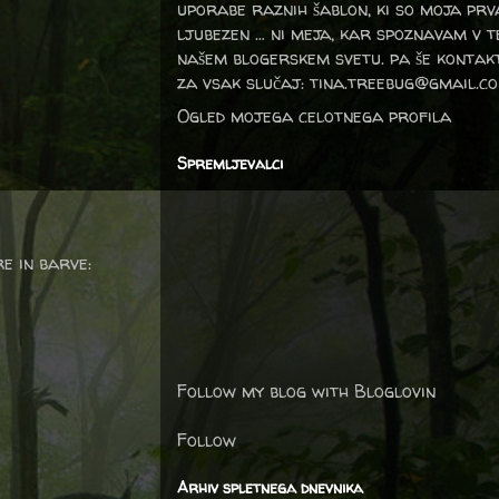
uporabe raznih šablon, ki so moja prv
ljubezen … ni meja, kar spoznavam v 
našem blogerskem svetu. pa še kontak
za vsak slučaj: tina.treebug@gmail.c
Ogled mojega celotnega profila
Spremljevalci
e in barve:
Follow my blog with Bloglovin
Follow
Arhiv spletnega dnevnika