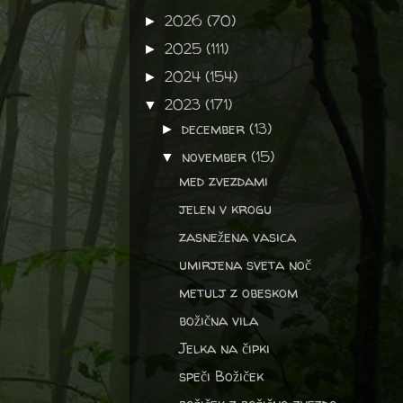
2026
(70)
►
2025
(111)
►
2024
(154)
►
2023
(171)
▼
december
(13)
►
november
(15)
▼
med zvezdami
jelen v krogu
zasnežena vasica
umirjena sveta noč
metulj z obeskom
božična vila
Jelka na čipki
speči Božiček