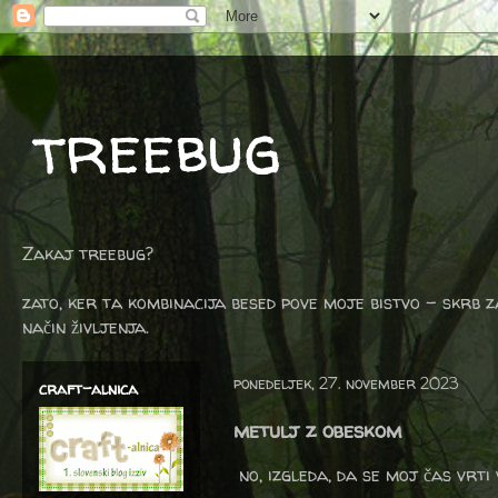
treebug
Zakaj treebug?
zato, ker ta kombinacija besed pove moje bistvo - skrb z
način življenja.
ponedeljek, 27. november 2023
craft-alnica
metulj z obeskom
no, izgleda, da se moj čas vrti 