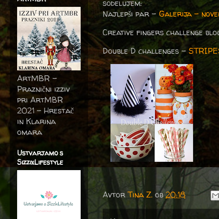
sodelujem:
Najlepši par -
Galerija – nov
Creative fingers challenge bl
Double D challenges -
STRIPE
ArtMBR -
Praznični izziv
pri ArtMBR
2021 – Hrestač
in Klarina
omara
Ustvarjamo s
SizzixLifestyle
Avtor
Tina Z.
ob
20:18