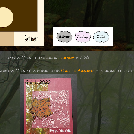
ter voščilnico poslala
Joanne
v ZDA.
sko voščilnico z dodatki od
Gail iz Kanade
- krasne tekstur