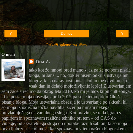
‹
›
Domov
Prikaži spletno različico
O meni
Tina Z.
tako kot že mnogi pred mano - jaz pa že ne bom pisala
bloga, ni šans ... no, dokler nisem odkrila ustvarjalnih
blogov, ki so naravnost fantastični in me navdihujejo
vsak dan in delajo moje življenje lepše! Z ustvarjanjem
sem začela recimo da okrog leta 2010, ko mi je mož kupil cuttlebuga,
ki je postal moja obsesija, aprila 2015 pa se je temu pridružilo še
pisanje bloga. Moja ustvarjalna obsesija je ustvarjanje po skicah, ki
so moja izhodiščna točka navdiha, sicer pa nimam nekega
prevladujočega ustvarjalnega sloga. Kot pravim, se rada igram s
papirjem in spoznavam različne tehnike pri tem – od CAS do
vintage, od akvarelnega sloga do uporabe raznih šablon, ki so moja
prva ljubezen … ni meja, kar spoznavam v tem našem blogerskem