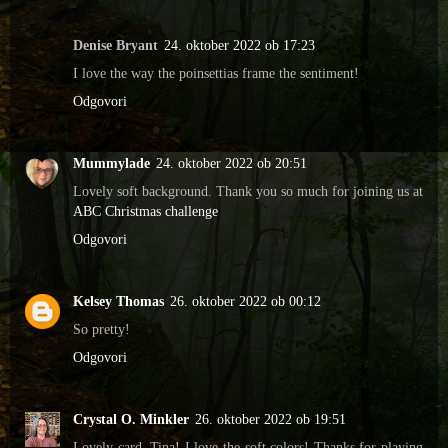
Denise Bryant
24. oktober 2022 ob 17:23
I love the way the poinsettias frame the sentiment!
Odgovori
Mummylade
24. oktober 2022 ob 20:51
Lovely soft background. Thank you so much for joining us at
ABC Christmas challenge
Odgovori
Kelsey Thomas
26. oktober 2022 ob 00:12
So pretty!
Odgovori
Crystal O. Minkler
26. oktober 2022 ob 19:51
Lovely card, Tina! I love the soft colors! Thanks for playing