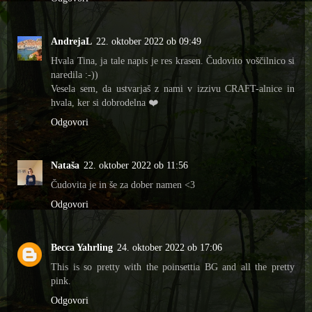
AndrejaL
22. oktober 2022 ob 09:49
Hvala Tina, ja tale napis je res krasen. Čudovito voščilnico si
naredila :-))
Vesela sem, da ustvarjaš z nami v izzivu CRAFT-alnice in
hvala, ker si dobrodelna ❤️
Odgovori
Nataša
22. oktober 2022 ob 11:56
Čudovita je in še za dober namen <3
Odgovori
Becca Yahrling
24. oktober 2022 ob 17:06
This is so pretty with the poinsettia BG and all the pretty
pink.
Odgovori