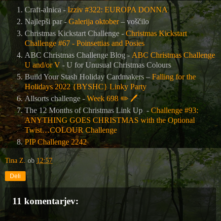
Craft-alnica -
Izziv #322: EUROPA DONNA
Najlepši par -
Galerija oktober
– voščilo
Christmas Kickstart Challenge -
Christmas Kickstart
Challenge #67 - Poinsettias and Posies
ABC Christmas Challenge Blog -
ABC Christmas Challenge
U and/or V
- U for Unusual Christmas Colours
Build Your Stash Holiday Cardmakers –
Falling for the
Holidays 2022 {BYSHC} Linky Party
Allsorts challenge -
Week 698
✏️
🖊
The 12 Months of Christmas Link Up
-
Challenge #93:
ANYTHING GOES CHRISTMAS with the Optional
Twist…COLOUR Challenge
PIP Challenge 2242
Tina Z.
ob
12:57
Deli
11 komentarjev: