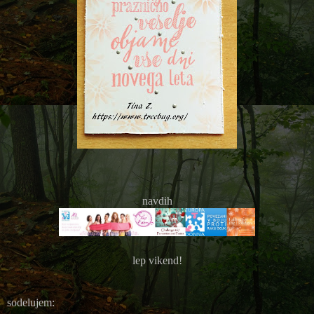
navdih
lep vikend!
sodelujem: