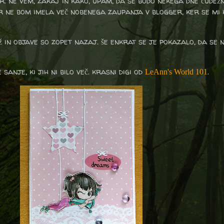
. ne vem, zakaj in kako, upam, da se bodo nekega dne čudežn
cer ne bom imela več nobenega zaupanja v blogger, ker se mi
ž in objave so zopet nazaj. še enkrat se je pokazalo, da se 
sanje, ki jih ni bilo več. krasni digi od
.
LeAnn's World 101