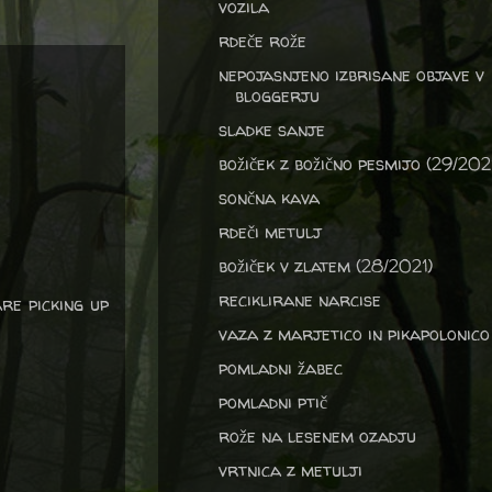
vozila
rdeče rože
nepojasnjeno izbrisane objave v
bloggerju
sladke sanje
božiček z božično pesmijo (29/202
sončna kava
rdeči metulj
božiček v zlatem (28/2021)
reciklirane narcise
re picking up
vaza z marjetico in pikapolonico
pomladni žabec
pomladni ptič
rože na lesenem ozadju
vrtnica z metulji