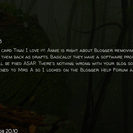
3
 card Tina! I love it! Annie is right about Blogger removin
 them back as drafts. Basically they have a software pro
ll be fixed ASAP. There's nothing wrong with your blog s
pened to Mrs A so I looked on the Blogger Help Forum a
ob 20:10