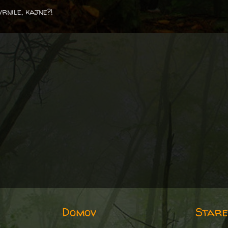
vrnile, kajne?!
Domov
Stare