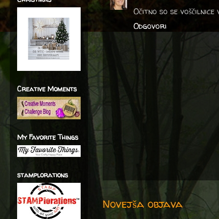
Očitno so se voščilnice 
Odgovori
Creative Moments
My Favorite Things
stamplorations
Novejša objava