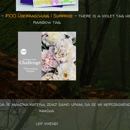
g -
#100 Überraschung | Surprise
- there is a violet tag h
rainbow tag.
 da še manjka katera. zdaj samo upam, da se mi nepojasneno 
kakšna.
lep vikend!