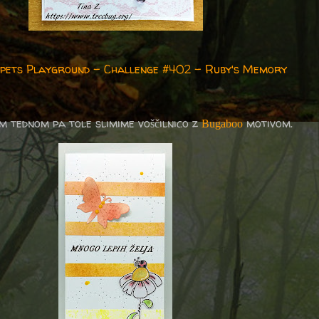
nippets Playground - Challenge #402 - Ruby's Memory
m tednom pa tole slimime voščilnico z
motivom.
Bugaboo