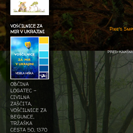
VOŠČILNICE ZA
Pixie's S
MIR V UKRAJINI
pred kakšni
OBČINA
LOGATEC -
CIVILNA
ZAŠČITA,
VOŠČILNICE ZA
BEGUNCE,
TRŽAŠKA
CESTA 50, 1370