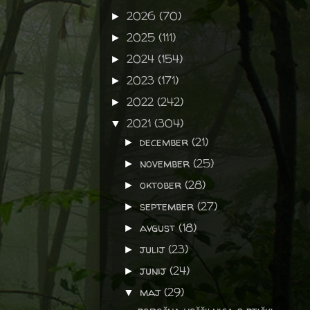
2026
(70)
►
2025
(111)
►
2024
(154)
►
2023
(171)
►
2022
(242)
►
2021
(304)
▼
december
(21)
►
november
(25)
►
oktober
(28)
►
september
(27)
►
avgust
(18)
►
julij
(23)
►
junij
(24)
►
maj
(29)
▼