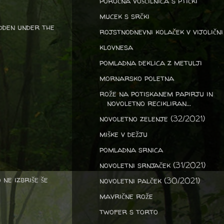
poročna voščilnica s ptički
mucek s srčki
idden under the
rojstnodnevni kolaček v vijolični
klovnesa
pomladna deklica z metulji
mornarsko poletna
rože na potiskanem papirju in
novoletno recikliran...
novoletno zelenje (32/2021)
miške v dežju
pomladna srnica
novoletni srnjaček (31/2021)
ne izbriše še
novoletni palček (30/2021)
mavrične rože
twofer s torto