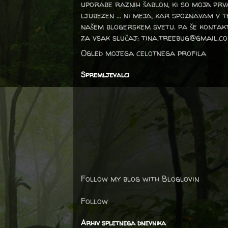
uporabe raznih šablon, ki so moja prv
ljubezen … ni meja, kar spoznavam v 
našem blogerskem svetu. pa še kontak
za vsak slučaj: tina.treebug@gmail.c
Ogled mojega celotnega profila
Spremljevalci
Follow my blog with Bloglovin
Follow
Arhiv spletnega dnevnika