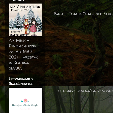
Bastel Traum Challenge Blo
ArtMBR -
Praznični izziv
pri ArtMBR
2021 – Hrestač
in Klarina
omara
Ustvarjamo s
SizzixLifestyle
te objave sem našla, vem pa,