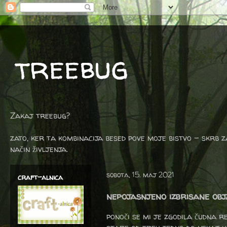
treebug
Zakaj treebug?
zato, ker ta kombinacija besed pove moje bistvo - skrb z
način življenja.
sobota, 15. maj 2021
craft-alnica
nepojasnjeno izbrisane obj
ponoči se mi je zgodila čudna r