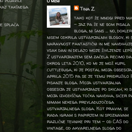
o pojavile
O meni
 kaj takšnega
Tina Z.
tako kot že mnogi pred m
- jaz pa že ne bom pisala
ne splača
bloga, ni šans ... no, dokler
nisem odkrila ustvarjalnih blogov, ki 
naravnost fantastični in me navdihuj
vsak dan in delajo moje življenje lepš
Z ustvarjanjem sem začela recimo da
okrog leta 2010, ko mi je mož kupil
cuttlebuga, ki je postal moja obsesija
aprila 2015 pa se je temu pridružilo 
pisanje bloga. Moja ustvarjalna
obsesija je ustvarjanje po skicah, ki 
moja izhodiščna točka navdiha, sicer p
nimam nekega prevladujočega
ustvarjalnega sloga. Kot pravim, se
rada igram s papirjem in spoznavam
različne tehnike pri tem – od CAS do
vintage, od akvarelnega sloga do