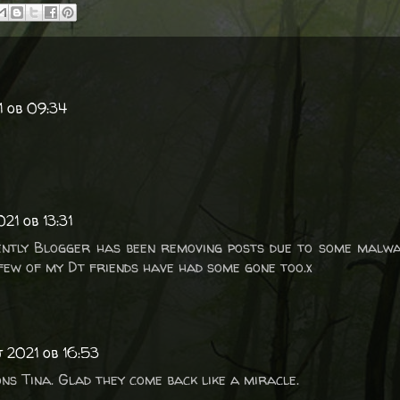
1 ob 09:34
021 ob 13:31
ently Blogger has been removing posts due to some malwa
 few of my Dt friends have had some gone too.x
j 2021 ob 16:53
s Tina. Glad they come back like a miracle.