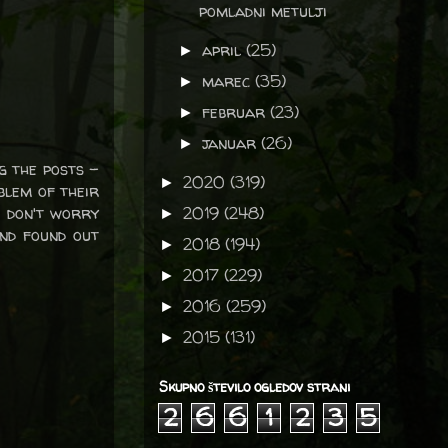
pomladni metulji
april
(25)
►
marec
(35)
►
februar
(23)
►
januar
(26)
►
g the posts -
2020
(319)
►
blem of their
o don't worry
2019
(248)
►
nd found out
2018
(194)
►
2017
(229)
►
2016
(259)
►
2015
(131)
►
Skupno število ogledov strani
2
6
6
1
2
3
5