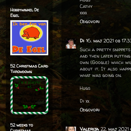
Cathy
Hobbywinkel De
xxxx
Egel
Odgovori
Di
16. maj 2021 ob 17:3
Such a pretty snippets
and then later putting
own (Google) which wi
52 Christmas Card
about it. It also hap
Throwdown
what was going on.
Hugs
Di xx
Odgovori
52 weeks to
Valerija
22. maj 2021 
Christmas