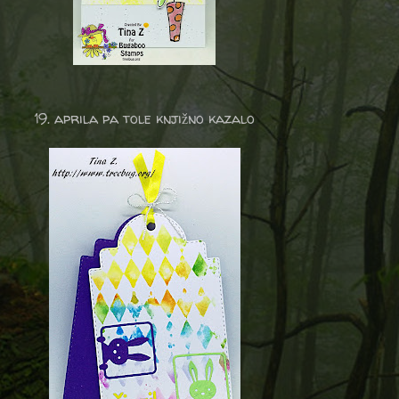
19. aprila pa tole knjižno kazalo