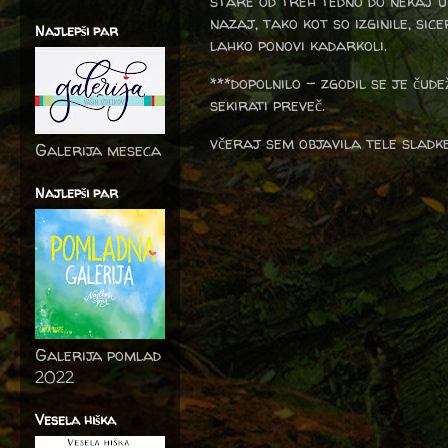
stare od treh tedno do nekaj ur
nazaj, tako kot so izginile, si
Najlepši par
lahko ponovi kadarkoli.
***dopolnilo - zgodil se je čude
sekirati preveč.
včeraj sem objavila tele sladke 
Galerija meseca
Najlepši par
Galerija pomlad
2022
Vesela hiška