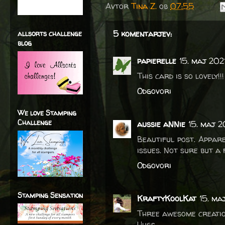
Avtor
Tina Z.
ob
07:55
5 komentarjev:
allsorts challenge
blog
papierelle
15. maj 202
This card is so lovely!!!
Odgovori
We love Stamping
Challenge
aussie aNNie
15. maj 2
Beautiful post. Appar
issues. Not sure but a
Odgovori
Stamping Sensation
KraftyKoolKat
15. ma
Three awesome creation
Hugs