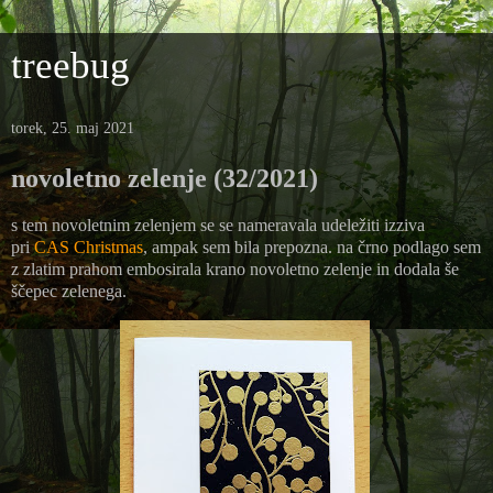
treebug
torek, 25. maj 2021
novoletno zelenje (32/2021)
s tem novoletnim zelenjem se se nameravala udeležiti izziva
pri
CAS Christmas
, ampak sem bila prepozna. na črno podlago sem
z zlatim prahom embosirala krano novoletno zelenje in dodala še
ščepec zelenega.