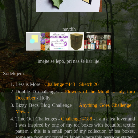
navdih
imejte se lepo, pri nas še kar lije!
Sodelujem
Less is More -
Challenge #443 - Sketch 26
Double D challenges -
Flowers of the Month - July thru
December
-
Holly
Bizzy Becs Blog Challenge
-
Anything Goes Challenge -
May....
Time Out Challenges -
Challenge #188
- I am a tea lover and
I was inspired by one of my tea boxes with beautiful textile
pattern . this is a small part of my collection of tea boxes,
some are from my travel to Japan where this passions started.