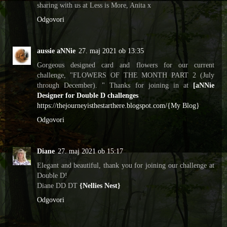
sharing with us at Less is More, Anita x
Odgovori
aussie aNNie
27. maj 2021 ob 13:35
Gorgeous designed card and flowers for our current
challenge, "FLOWERS OF THE MONTH PART 2 (July
through December). " Thanks for joining in at
[aNNie
Designer for Double D challenges
https://thejourneyisthestarthere.blogspot.com/{My Blog}
Odgovori
Diane
27. maj 2021 ob 15:17
Elegant and beautiful, thank you for joining our challenge at
Double D!
Diane DD DT
{Nellies Nest}
Odgovori