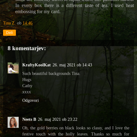
In every box there is a different taste of tea. I used heat
embossing for my card.
Tina Z.
ob
14:46
Deli
8 komentarjev:
KraftyKoolKat
26. maj 2021 ob 14:43
Such beautiful backgrounds Tina.
Hugs
Cathy
xxxx
Odgovori
Neets B
26. maj 2021 ob 23:22
Oh, the gold berries on black looks so classy, and I love the
festive touch with the holly leaves. Thanks so much for