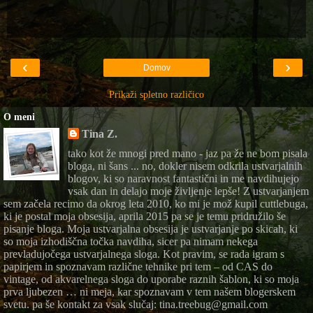
‹
›
Domov
Prikaži spletno različico
O meni
Tina Z.
tako kot že mnogi pred mano - jaz pa že ne bom pisala
bloga, ni šans ... no, dokler nisem odkrila ustvarjalnih
blogov, ki so naravnost fantastični in me navdihujejo
vsak dan in delajo moje življenje lepše! Z ustvarjanjem
sem začela recimo da okrog leta 2010, ko mi je mož kupil cuttlebuga,
ki je postal moja obsesija, aprila 2015 pa se je temu pridružilo še
pisanje bloga. Moja ustvarjalna obsesija je ustvarjanje po skicah, ki
so moja izhodiščna točka navdiha, sicer pa nimam nekega
prevladujočega ustvarjalnega sloga. Kot pravim, se rada igram s
papirjem in spoznavam različne tehnike pri tem – od CAS do
vintage, od akvarelnega sloga do uporabe raznih šablon, ki so moja
prva ljubezen … ni meja, kar spoznavam v tem našem blogerskem
svetu. pa še kontakt za vsak slučaj: tina.treebug@gmail.com