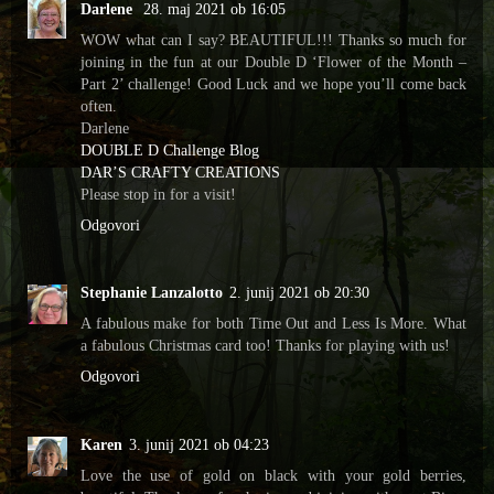
Darlene
28. maj 2021 ob 16:05
WOW what can I say? BEAUTIFUL!!! Thanks so much for
joining in the fun at our Double D ‘Flower of the Month –
Part 2’ challenge! Good Luck and we hope you’ll come back
often.
Darlene
DOUBLE D Challenge Blog
DAR’S CRAFTY CREATIONS
Please stop in for a visit!
Odgovori
Stephanie Lanzalotto
2. junij 2021 ob 20:30
A fabulous make for both Time Out and Less Is More. What
a fabulous Christmas card too! Thanks for playing with us!
Odgovori
Karen
3. junij 2021 ob 04:23
Love the use of gold on black with your gold berries,