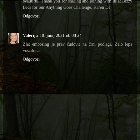
beautiful. Thank you for sharing and joining with us at Bizzy
Becs for our Anything Goes Challenge, Karen DT
Odgovori
Valerija
10. junij 2021 ob 08:24
Zlat embosing je prav čudovit na črni podlagi. Zelo lepa
voščilnica.
Odgovori