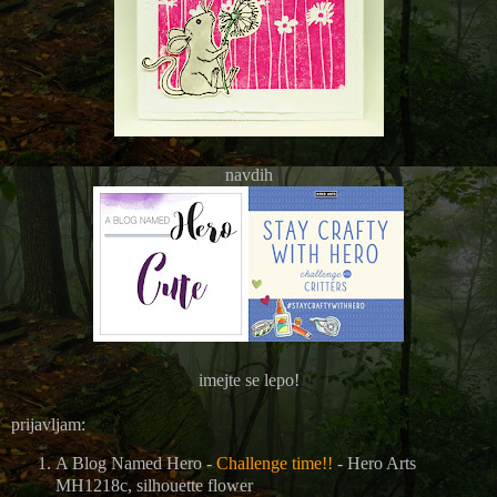
navdih
imejte se lepo!
prijavljam:
A Blog Named Hero -
Challenge time!!
- Hero Arts
MH1218c,
silhouette flower