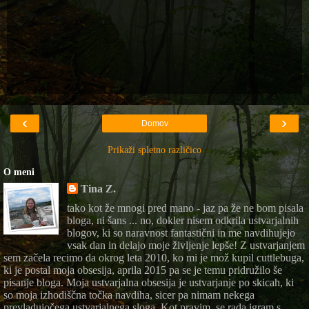
‹
›
Domov
Prikaži spletno različico
O meni
Tina Z.
tako kot že mnogi pred mano - jaz pa že ne bom pisala
bloga, ni šans ... no, dokler nisem odkrila ustvarjalnih
blogov, ki so naravnost fantastični in me navdihujejo
vsak dan in delajo moje življenje lepše! Z ustvarjanjem
sem začela recimo da okrog leta 2010, ko mi je mož kupil cuttlebuga,
ki je postal moja obsesija, aprila 2015 pa se je temu pridružilo še
pisanje bloga. Moja ustvarjalna obsesija je ustvarjanje po skicah, ki
so moja izhodiščna točka navdiha, sicer pa nimam nekega
prevladujočega ustvarjalnega sloga. Kot pravim, se rada igram s