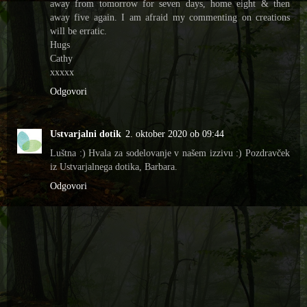
away from tomorrow for seven days, home eight & then
away five again. I am afraid my commenting on creations
will be erratic.
Hugs
Cathy
xxxxx
Odgovori
Ustvarjalni dotik
2. oktober 2020 ob 09:44
Luštna :) Hvala za sodelovanje v našem izzivu :) Pozdravček
iz Ustvarjalnega dotika, Barbara.
Odgovori