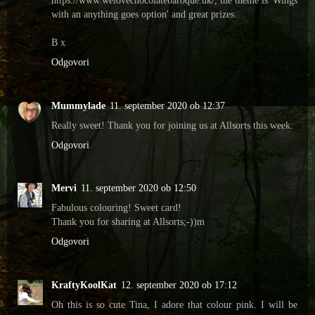
with an anything goes option' and great prizes.
B x
Odgovori
Mummylade
11. september 2020 ob 12:37
Really sweet! Thank you for joining us at Allsorts this week.
Odgovori
Mervi
11. september 2020 ob 12:50
Fabulous colouring! Sweet card!
Thank you for sharing at Allsorts;-))m
Odgovori
KraftyKoolKat
12. september 2020 ob 17:12
Oh this is so cute Tina, I adore that colour pink. I will be