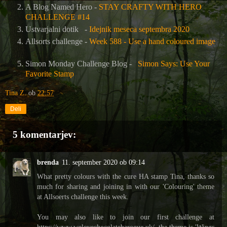
A Blog Named Hero -
STAY CRAFTY WITH HERO
CHALLENGE #14
Ustvarjalni dotik -
Idejnik meseca septembra 2020
Allsorts challenge -
Week 588 - Use a hand coloured image
Simon Monday Challenge Blog -
Simon Says: Use Your
Favorite Stamp
Tina Z.
ob
22:57
Deli
5 komentarjev:
brenda
11. september 2020 ob 09:14
What pretty colours with the cure HA stamp Tina, thanks so
much for sharing and joining in with our 'Colouring' theme
at Allsoerts challenge this week.
You may also like to join our first challenge at
https://www.welovechocolatebaroque.uk/, the theme is 'Wings