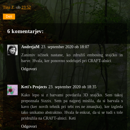
Tina Z.
ob
23:52
Deli
6 komentarjev:
AndrejaM
23. september 2020 ob 18:07
Zanimiv učinek nastane, ko združiš embosing srajčko in
barve. Hvala, ker ponovno sodeluješ pri CRAFT-alnici
Odgovori
Keti's Projects
23. september 2020 ob 18:35
Kako lepo si z barvami povdarila 3D srajčko. Sem takoj
prepoznala Sizzix. Sem pa najprej mislila, da si barvala s
kavo (ker novih tehnik pri tebi res ne zmanjka), ker izgleda
tako unikatno abstraktno. Hvala še enkrat, da si se tudi s tole
pridružila na CRAFT-alnici. Keti
Odgovori