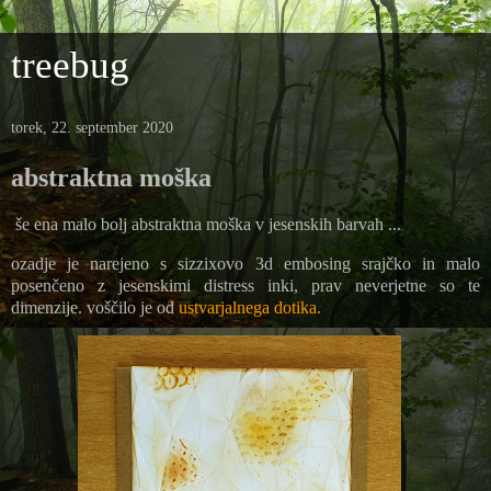
treebug
torek, 22. september 2020
abstraktna moška
še ena malo bolj abstraktna moška v jesenskih barvah ...
ozadje je narejeno s sizzixovo 3d embosing srajčko in malo
posenčeno z jesenskimi distress inki, prav neverjetne so te
dimenzije. voščilo je od
ustvarjalnega dotika.