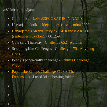
voščilnico prijavljam:
Craft-alnica -
Izziv #269: OZADJE IN NAPIS
Ustvarjalni dotik -
Idejnik meseca septembra 2020
Ustvarjamo s SizzixLifestyle
-
14. izziv: KARKOLI
(september - oktober)
. - 661259
Cute card Thursday -
Challenge 652 - Autumn
Scrapping4fun Challenges -
Challenge 175 - Anything
Goes
Penny’s paper-crafty challenge -
Penny's Challenge
#480
Paperbabe Stamps Challenge #128 ~ Theme ~
Dimensions
-I used 3d embossing folder.