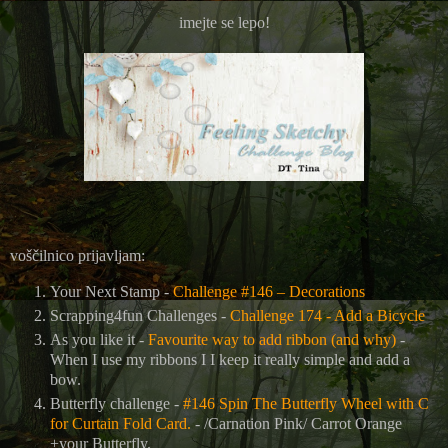
imejte se lepo!
voščilnico prijavljam:
Your Next Stamp -
Challenge #146 – Decorations
Scrapping4fun Challenges -
Challenge 174 - Add a Bicycle
As you like it -
Favourite way to add ribbon (and why)
-
When I use my ribbons I I keep it really simple and add a
bow.
Butterfly challenge -
#146 Spin The Butterfly Wheel with C
for Curtain Fold Card.
- /Carnation Pink/ Carrot Orange
+your Butterfly.