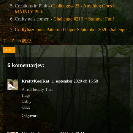
Creations in Pink -
Challenge # 25 - Anything Goes in
MAINLY Pink
Crafty gals corner -
Challenge #210 ~ Summer Fun!
Craftyhazelnut's Patterned Paper September 2020 challenge
Tina Z.
ob
09:03
Deli
6 komentarjev:
KraftyKoolKat
1. september 2020 ob 16:58
A real beauty Tina.
Hugs
Cathy
xxxx
Odgovori