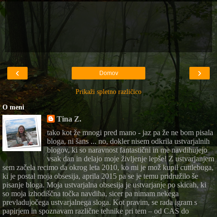
‹
›
Domov
Prikaži spletno različico
O meni
Tina Z.
tako kot že mnogi pred mano - jaz pa že ne bom pisala
bloga, ni šans ... no, dokler nisem odkrila ustvarjalnih
blogov, ki so naravnost fantastični in me navdihujejo
vsak dan in delajo moje življenje lepše! Z ustvarjanjem
sem začela recimo da okrog leta 2010, ko mi je mož kupil cuttlebuga,
ki je postal moja obsesija, aprila 2015 pa se je temu pridružilo še
pisanje bloga. Moja ustvarjalna obsesija je ustvarjanje po skicah, ki
so moja izhodiščna točka navdiha, sicer pa nimam nekega
prevladujočega ustvarjalnega sloga. Kot pravim, se rada igram s
papirjem in spoznavam različne tehnike pri tem – od CAS do