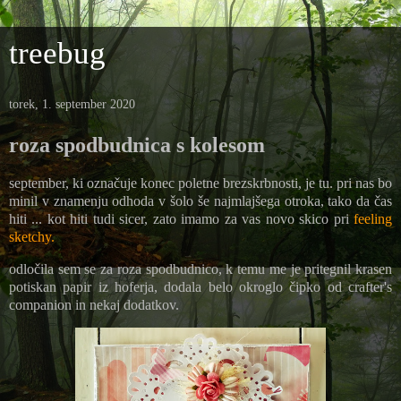
treebug
torek, 1. september 2020
roza spodbudnica s kolesom
september, ki označuje konec poletne brezskrbnosti, je tu. pri nas bo
minil v znamenju odhoda v šolo še najmlajšega otroka, tako da čas
hiti ... kot hiti tudi sicer, zato imamo za vas novo skico pri
feeling
sketchy.
odločila sem se za roza spodbudnico, k temu me je pritegnil krasen
potiskan papir iz hoferja, dodala belo okroglo čipko od crafter's
companion in nekaj dodatkov.