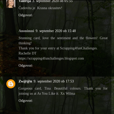
Valerija
3. september 2020 ob 05:55
Čudovita je. Krasna okrasitev!
Odgovori
Anonimni
9. september 2020 ob 15:48
Stunning card, love the sentiment and the flowers! Great
thinking!
Thank you for your entry at Scrapping4funChallenges.
Rachelle DT
https://scrapping4funchallenges.blogspot.com
Odgovori
Zw@@n
9. september 2020 ob 17:53
Gorgeous card, Tina. Beautiful colours. Thank you for
joining us at As You Like it. Xx Wilma
Odgovori