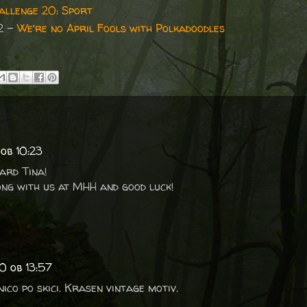
allenge 20: Sport
2 -
We're no April Fools with Polkadoodles
 ob 10:23
ard Tina!
ng with us at MHH and good luck!
0 ob 13:57
nico po skici. Krasen vintage motiv.