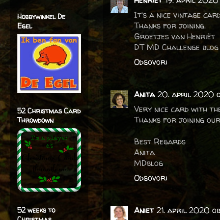
Henriët
19. april 2020
It's a nice vintage card
Hobbywinkel De
Thanks for joining.
Egel
Groetjes van Henriët
DT MD Challenge blog
Odgovori
Anita
20. april 2020 o
Very nice card with th
52 Christmas Card
Thanks for joining our
Throwdown
Best Regards
Anita
MDblog
Odgovori
Aniet
21. april 2020 ob
52 weeks to
Christmas