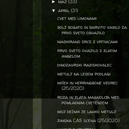
maj
(33)
►
april
(31)
▼
cvet med limonami
bolj bogato in barvito vabilo za
prvo sveto obhajilo
maskirano srce z vrtnicami
prvo sveto ohajilo z zlatim
angelom
dinozavrski raziskovalec
metulj na leseni podlagi
mišek in herringbone vzorec
(26/2020)
roza in zlata magnolija med
pomladnim cvetenjem
moj dežnik je lahko metulj
zimska CAS scena (25/2020)