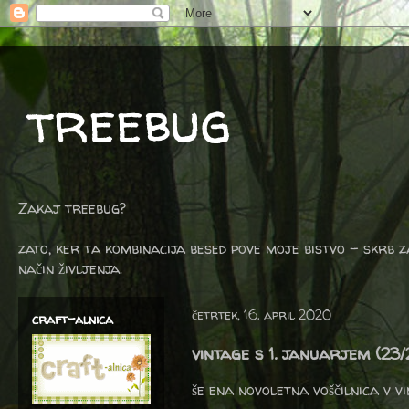
treebug
Zakaj treebug?
zato, ker ta kombinacija besed pove moje bistvo - skrb z
način življenja.
četrtek, 16. april 2020
craft-alnica
vintage s 1. januarjem (23
še ena novoletna voščilnica v 