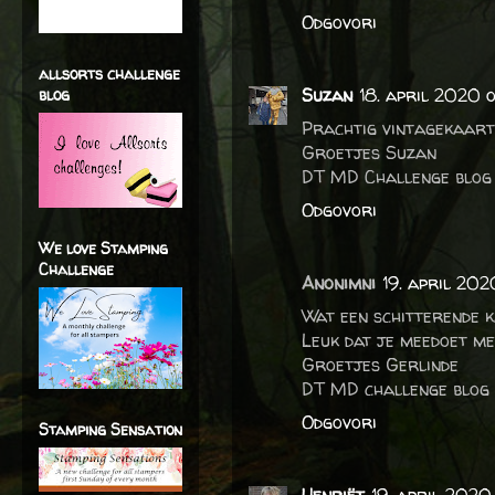
Odgovori
allsorts challenge
Suzan
18. april 2020 
blog
Prachtig vintagekaart
Groetjes Suzan
DT MD Challenge blog
Odgovori
We love Stamping
Challenge
Anonimni
19. april 202
Wat een schitterende 
Leuk dat je meedoet me
Groetjes Gerlinde
DT MD challenge blog
Odgovori
Stamping Sensation