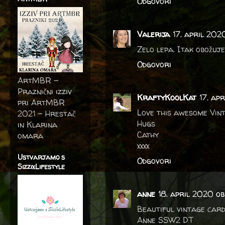
Odgovori
Valerija
17. april 202
Zelo lepa. Itak obožuje
Odgovori
ArtMBR -
Praznični izziv
KraftyKoolKat
17. ap
pri ArtMBR
Love this awesome Vint
2021 – Hrestač
Hugs
in Klarina
Cathy
omara
xxxx
Ustvarjamo s
Odgovori
SizzixLifestyle
anne
18. april 2020 ob
Beautiful vintage card
Anne SSW2 DT