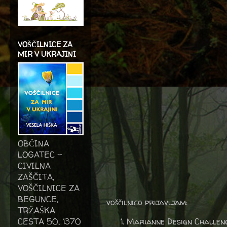
VOŠČILNICE ZA
MIR V UKRAJINI
OBČINA
LOGATEC -
CIVILNA
ZAŠČITA,
VOŠČILNICE ZA
BEGUNCE,
voščilnico prijavljam:
TRŽAŠKA
CESTA 50, 1370
Marianne Design Challen