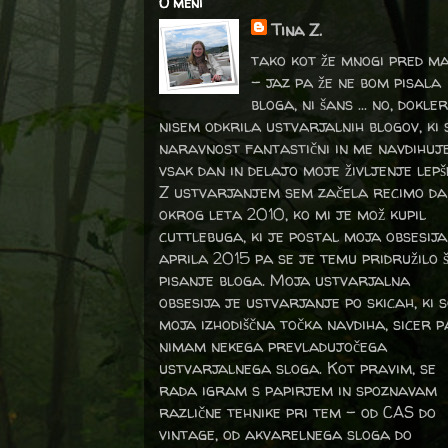
O meni
Tina Z.
tako kot že mnogi pred m
- jaz pa že ne bom pisala
bloga, ni šans ... no, dokler
nisem odkrila ustvarjalnih blogov, ki 
naravnost fantastični in me navdihuj
vsak dan in delajo moje življenje lepš
Z ustvarjanjem sem začela recimo da
okrog leta 2010, ko mi je mož kupil
cuttlebuga, ki je postal moja obsesija
aprila 2015 pa se je temu pridružilo 
pisanje bloga. Moja ustvarjalna
obsesija je ustvarjanje po skicah, ki 
moja izhodiščna točka navdiha, sicer p
nimam nekega prevladujočega
ustvarjalnega sloga. Kot pravim, se
rada igram s papirjem in spoznavam
različne tehnike pri tem – od CAS do
vintage, od akvarelnega sloga do