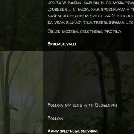
uporabe raznih šablon, ki so moja prv
ljubezen … ni meja, kar spoznavam v 
našem blogerskem svetu. pa še kontak
za vsak slučaj: tina.treebug@gmail.c
Ogled mojega celotnega profila
Spremljevalci
Follow my blog with Bloglovin
Follow
Arhiv spletnega dnevnika