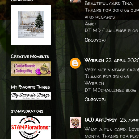
Beautiful card Tina,
Thanks for joining our
kind regards
Aniet
DT MD Challenge blog
Odgovori
Creative Moments
Wybrich
22. april 202
Very nice vintage card
Thanks for joining
Wybrich
My Favorite Things
DT MDchallenge blog
Odgovori
stamplorations
(AJ) ArtJypsy
23. apr
What a fun card. Love
month. Thanks for pla