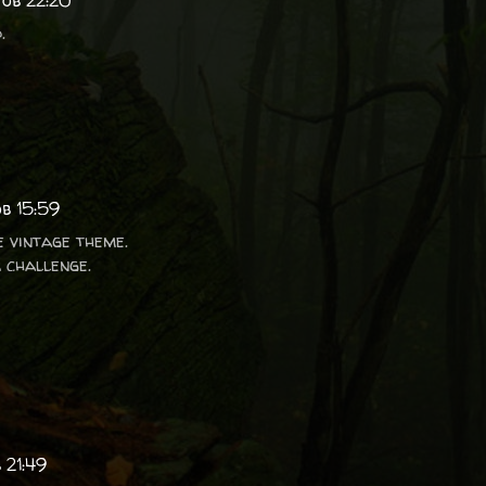
 ob 22:20
.
b 15:59
e vintage theme.
 challenge.
 21:49