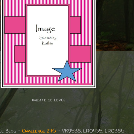
imejte se lepo!
ge Blog –
Challenge 246
- VK9538, LR0435, LR0386