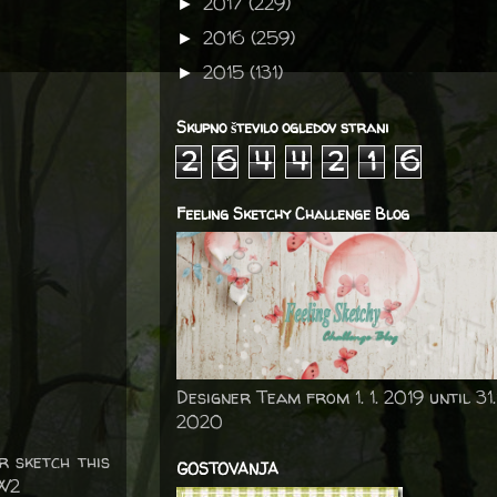
2017
(229)
►
2016
(259)
►
2015
(131)
►
Skupno število ogledov strani
2
6
4
4
2
1
6
Feeling Sketchy Challenge Blog
Designer Team from 1. 1. 2019 until 31.
2020
 sketch this
GOSTOVANJA
SW2