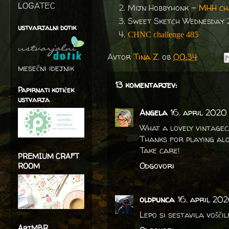
LOGATEC
Mijn Hobbyhonk -
MHH ch
Sweet Sketch Wednesday 
ustvarjalni dotik
CHNC challenge 485
Avtor
Tina Z.
ob
00:34
mesečni idejnik
13 komentarjev:
Papirnati kotiček
ustvarja
Angela
16. april 2020
What a lovely vintagec
Thanks for playing alo
Take care!
PREMIUM CRAFT
Odgovori
ROOM
oldpunca
16. april 202
Lepo si sestavila voščil
ArtMBR