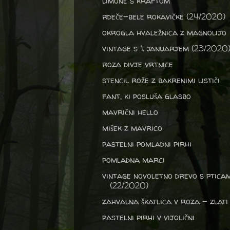
limone s kraftom
rdeče-bele rokavičke (24/2020)
okrogla hvaležnica z magnolijo
vintage s 1. januarjem (23/2020
roza divje vrtnice
stencil rože z bakrenimi lističi
fant, ki posluša glasbo
mavrični hello
mišek z mavrico
pastelni pomladni pirhi
pomladna marci
vintage novoletno drevo s ptica
(22/2020)
zahvalna škatlica v roza - zlati
pastelni pirhi v vijolični