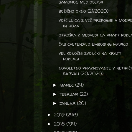
samorog med oblaki
božično okno (21/2020)
voščilnica z več prepogibi v modr
in roza
otroška z medvedi na kraft podl
čas cvetenja z embosing mapico
velikonočni zvončki na kraft
podlagi
novoletno praznovanje v netipič
barvah (20/2020)
marec
(24)
►
februar
(22)
►
januar
(20)
►
2019
(248)
►
2018
(194)
►