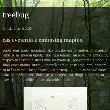
treebug
četrtek, 2. april 2020
čas cvetenja z embosing mapico
zopet sem malo spomladansko odtiskovala z embosing mapico,
temu se ne morem upreti, tako lepa tehnika mi je to. na embosing
mapico nanesemo distress inke ali markerje, poškropimo z vodo in
suho embosiramo. krasni, umetniški efekti nastanejo, prav primerni
za ta čas vsesplošnega cvetenja in brstenja, ki je meni vsakič znova
tako zelo všeč. voščilnica je namenjena na drugi konec sveta k
ustvarjalni prijateljici, upam, da pride kmalu.