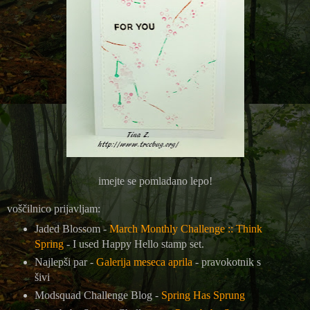
imejte se pomladano lepo!
voščilnico prijavljam:
Jaded Blossom -
March Monthly Challenge :: Think
Spring
-
I used Happy Hello stamp set.
Najlepši par -
Galerija meseca aprila
- pravokotnik s
šivi
Modsquad Challenge Blog -
Spring Has Sprung