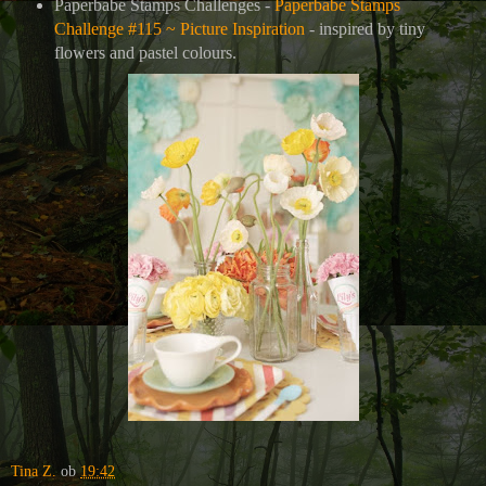
Paperbabe Stamps Challenges -
Paperbabe Stamps
Challenge #115 ~ Picture Inspiration
- inspired by tiny
flowers and pastel colours.
Tina Z.
ob
19:42