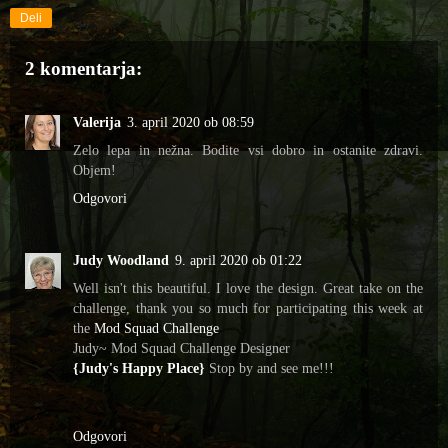
Deli
2 komentarja:
Valerija
3. april 2020 ob 08:59
Zelo lepa in nežna. Bodite vsi dobro in ostanite zdravi.
Objem!
Odgovori
Judy Woodland
9. april 2020 ob 01:22
Well isn't this beautiful. I love the design. Great take on the
challenge, thank you so much for participating this week at
the
Mod Squad Challenge
Judy~ Mod Squad Challenge Designer
{Judy's Happy Place}
Stop by and see me!!!
Odgovori