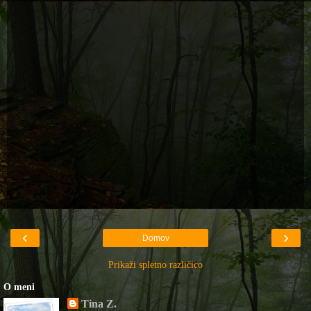
‹
›
Domov
Prikaži spletno različico
O meni
Tina Z.