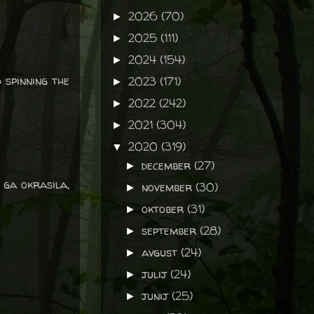
2026
(70)
►
2025
(111)
►
2024
(154)
►
 spinning the
2023
(171)
►
2022
(242)
►
2021
(304)
►
2020
(319)
▼
december
(27)
►
 ga okrasila,
november
(30)
►
oktober
(31)
►
september
(28)
►
avgust
(24)
►
julij
(24)
►
junij
(25)
►