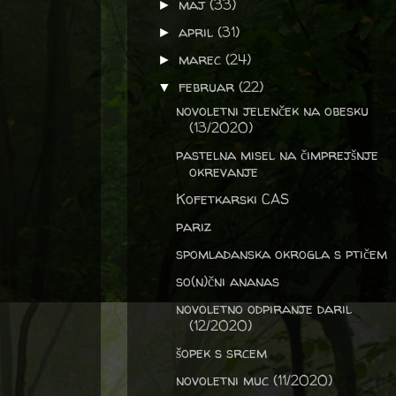
maj
(33)
►
april
(31)
►
marec
(24)
►
februar
(22)
▼
novoletni jelenček na obesku
(13/2020)
pastelna misel na čimprejšnje
okrevanje
Kofetkarski CAS
pariz
spomladanska okrogla s ptičem
so(n)čni ananas
novoletno odpiranje daril
(12/2020)
šopek s srcem
novoletni muc (11/2020)