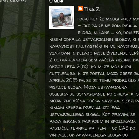
papir namreč
O meni
Tina Z.
tako kot že mnogi pred m
- jaz pa že ne bom pisala
bloga, ni šans ... no, dokler
nisem odkrila ustvarjalnih blogov, ki 
naravnost fantastični in me navdihuj
vsak dan in delajo moje življenje lepš
Z ustvarjanjem sem začela recimo da
okrog leta 2010, ko mi je mož kupil
cuttlebuga, ki je postal moja obsesija
aprila 2015 pa se je temu pridružilo 
pisanje bloga. Moja ustvarjalna
obsesija je ustvarjanje po skicah, ki 
moja izhodiščna točka navdiha, sicer p
nimam nekega prevladujočega
ustvarjalnega sloga. Kot pravim, se
rada igram s papirjem in spoznavam
različne tehnike pri tem – od CAS do
vintage, od akvarelnega sloga do