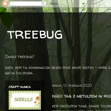
treebug
Zakaj treebug?
zato, ker ta kombinacija besed pove moje bistvo - skrb z
način življenja.
sreda, 12. februar 2020
craft-alnica
dišeči tag z metuljem in ro
ker obožujem tage, vsake tolik