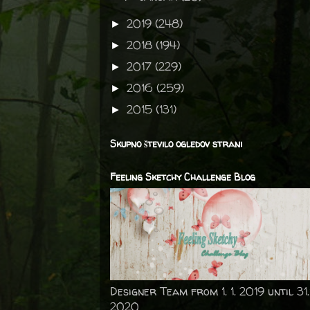
2019
(248)
►
2018
(194)
►
2017
(229)
►
2016
(259)
►
2015
(131)
►
Skupno število ogledov strani
Feeling Sketchy Challenge Blog
Designer Team from 1. 1. 2019 until 31.
2020