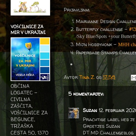
Prijavljam:
Marianne Design Challen
VOŠČILNICE ZA
Butterfly challenge -
#1
MIR V UKRAJINI
/Sky Blue/Spots +your Butterfl
Mijn Hobbyhonk -
MHH chal
Paperbabe Stamps Challe
Avtor
Tina Z.
ob
17:58
OBČINA
LOGATEC -
5 komentarjev:
CIVILNA
ZAŠČITA,
Suzan
12. februar 202
VOŠČILNICE ZA
BEGUNCE,
Prachtige label heb je
TRŽAŠKA
Groetjes Suzan
CESTA 50, 1370
DT MD Challengeblog