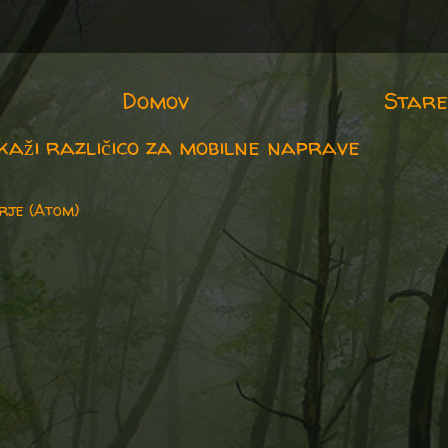
Domov
Stare
kaži različico za mobilne naprave
rje (Atom)