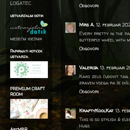
LOGATEC
Odgovori
ustvarjalni dotik
Mrs A.
12. februar 20
Every pretty in the pa
mesečni idejnik
butterfly wheel with m
Odgovori
Papirnati kotiček
ustvarja
Valerija
13. februar 
Kako zelo čudovit tag.
zraven vsega pa še diši.
PREMIUM CRAFT
Odgovori
ROOM
KraftyKoolKat
13. fe
This is so stylish & el
Hugs
ArtMBR