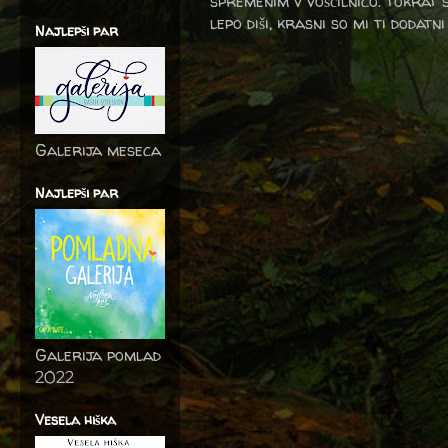
spremenim v voščilnico. tokrat
lepo diši, krasni so mi ti dodatni
Najlepši par
Galerija meseca
Najlepši par
Galerija pomlad
2022
Vesela hiška