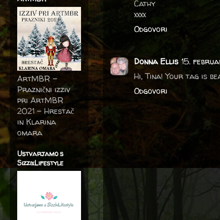
Cathy
xxxx
Odgovori
Donna Ellis
15. febru
Hi, Tina! Your tag is be
ArtMBR -
Praznični izziv
Odgovori
pri ArtMBR
2021 – Hrestač
in Klarina
omara
Ustvarjamo s
SizzixLifestyle