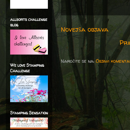
allsorts challenge
blog
Novejša objava
Pri
Naročite se na:
Objavi komenta
We love Stamping
Challenge
Stamping Sensation