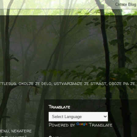
ttlebug. okolje je delo, ustvarjanje je strast, oboje pa je
Translate
Powered by
Translate
menu, nekatere