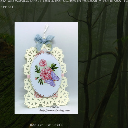
 sem ustvarila dišeči tag z metuljem in rožami - potiskan 
 efekti.
imejte se lepo!