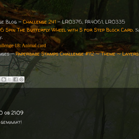
ge Blog –
Challenge 241
- LR0376, PA4061, LR0335
36 Spin The Butterfly Wheel with S for Step Block Card.
S
y.
lenge 18: Animal card
nges -
Paperbabe Stamps Challenge #112 ~ Theme ~ Layers
0 ob 21:09
 gemaakt!