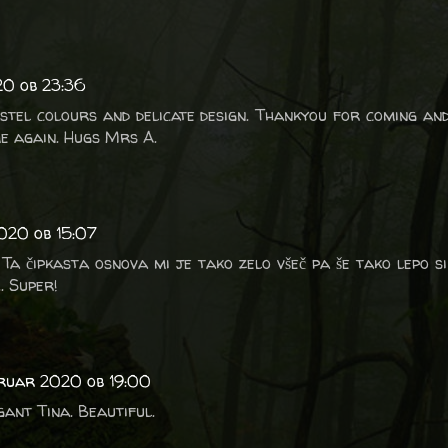
20 ob 23:36
stel colours and delicate design. Thankyou for coming and
e again. Hugs Mrs A.
2020 ob 15:07
 Ta čipkasta osnova mi je tako zelo všeč pa še tako lepo si
.. Super!
bruar 2020 ob 19:00
egant Tina. Beautiful.