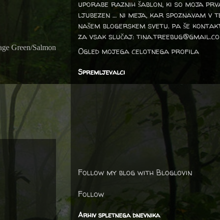
uporabe raznih šablon, ki so moja prv
ljubezen … ni meja, kar spoznavam v 
našem blogerskem svetu. pa še kontak
za vsak slučaj: tina.treebug@gmail.c
age Green/Salmon
Ogled mojega celotnega profila
Spremljevalci
Follow my blog with Bloglovin
Follow
Arhiv spletnega dnevnika