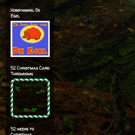
Hobbywinkel De
Egel
52 Christmas Card
Throwdown
52 weeks to
Christmas