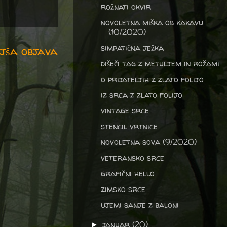
rožnati okvir
novoletna miška ob kakavu
(10/2020)
simpatična ježka
jša objava
dišeči tag z metuljem in rožami
o prijateljih z zlato folijo
iz srca z zlato folijo
vintage srce
stencil vrtnice
novoletna sova (9/2020)
veteransko srce
grafični hello
zimsko srce
ujemi sanje z baloni
januar
(20)
►