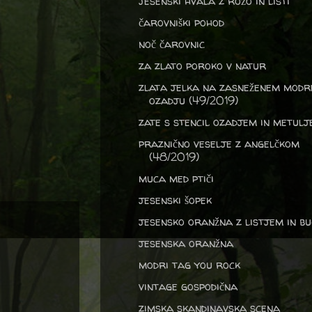
jesenski hvala z rožo in listi
čarovniški pohod
noč čarovnic
za zlato poroko v natur
zlata jelka na zasneženem mod
ozadju (49/2019)
zate s stencil ozadjem in metul
praznično veselje z angelčkom
(48/2019)
muca med ptiči
jesenski šopek
jesensko oranžna z listjem in bu
jesenska oranžna
modri tag you rock
vintage gospodična
zimska skandinavska scena