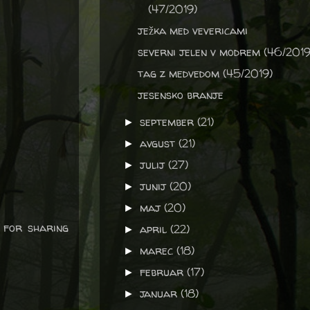
(47/2019)
ježka med vevericami
severni jelen v modrem (46/2019
tag z medvedom (45/2019)
jesensko branje
september
(21)
►
avgust
(21)
►
julij
(27)
►
junij
(20)
►
maj
(20)
►
s for sharing
april
(22)
►
marec
(18)
►
februar
(17)
►
januar
(18)
►