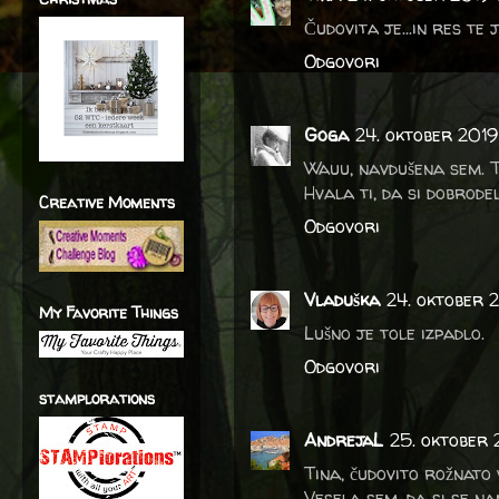
Čudovita je...in res te 
Odgovori
Goga
24. oktober 2019
Wauu, navdušena sem. T
Hvala ti, da si dobrode
Creative Moments
Odgovori
Vladuška
24. oktober 2
My Favorite Things
Lušno je tole izpadlo.
Odgovori
stamplorations
AndrejaL
25. oktober 
Tina, čudovito rožnato v
Vesela sem, da si se na