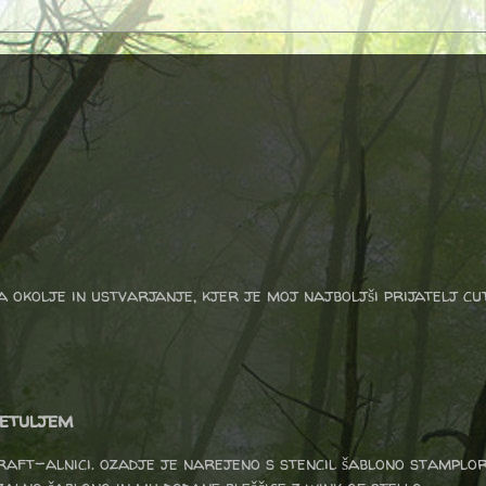
a okolje in ustvarjanje, kjer je moj najboljši prijatelj cu
metuljem
craft-alnici. ozadje je narejeno s stencil šablono stamplor