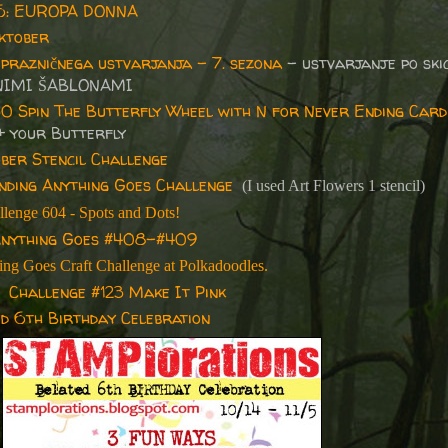
46: EUROPA DONNA
ktober
prazničnega ustvarjanja – 7. sezona
- ustvarjanje po skici
NIMI ŠABLONAMI
30 Spin The Butterfly Wheel with N for Never Ending Card
+ your Butterfly
ber Stencil Challenge
ding Anything Goes Challenge
(I used Art Flowers 1 stencil)
llenge 604 - Spots and Dots!
nything Goes #408-#409
ng Goes Craft Challenge at Polkadoodles.
 -
Challenge #123 Make It Pink
d 6th Birthday Celebration