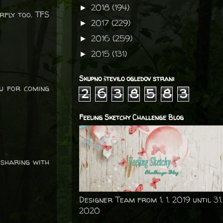
2018
(194)
►
rfly too. TFS
2017
(229)
►
2016
(259)
►
2015
(131)
►
Skupno število ogledov strani
ou for coming
2
6
3
8
5
8
3
Feeling Sketchy Challenge Blog
 sharing with
Designer Team from 1. 1. 2019 until 31.
2020