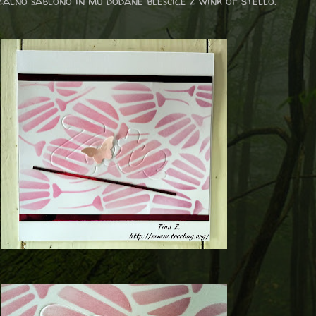
zalno šablono in mu dodane bleščice z wink of stello.