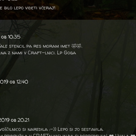
je bilo lepo videti včeraj!
 ob 10:35
ale stencil pa res moram imet 🤣🤣.
lna z nami v Craft-lnici. Lp Goga
019 ob 12:40
2019 ob 20:21
oščilnico si naredila :-)) Lepo si jo sestavila.
m pridružila v CRAFTalnici in da si dobrodelna! ❤️ Hvala ❤️