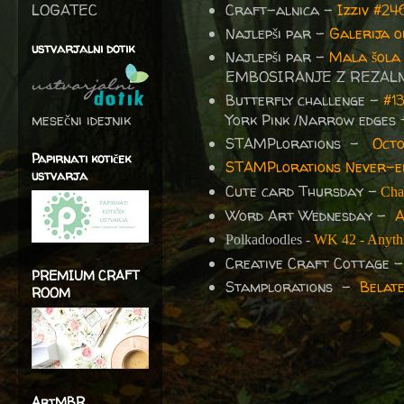
LOGATEC
Craft-alnica -
Izziv #2
Najlepši par -
Galerija o
ustvarjalni dotik
Najlepši par -
Mala šola 
EMBOSIRANJE Z REZAL
Butterfly challenge -
#1
mesečni idejnik
York Pink /Narrow edges 
STAMPlorations -
Octo
Papirnati kotiček
STAMPlorations Never-en
ustvarja
Cute card Thursday -
Cha
Word Art Wednesday -
A
Polkadoodles -
WK 42 - Anythi
Creative Craft Cottage
PREMIUM CRAFT
Stamplorations -
Belate
ROOM
ArtMBR