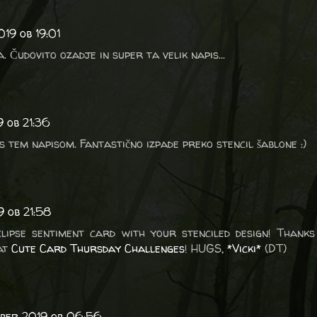
019 ob 19:01
. Čudovito ozadje in super ta velik napis...
9 ob 21:36
s tem napisom. Fantastično izpade preko stencil šablone :)
9 ob 21:58
lipse sentiment card with your stenciled design! Thank
 at
Cute Card Thursday Challenges
! HUGS,
*Vicki*
(DT)
ober 2019 ob 06:56