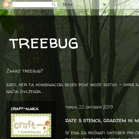
treebug
Zakaj treebug?
zato, ker ta kombinacija besed pove moje bistvo - skrb z
način življenja.
torek, 22. oktober 2019
craft-alnica
zate s stencil ozadjem in 
še ena za rožnati oktober pri 