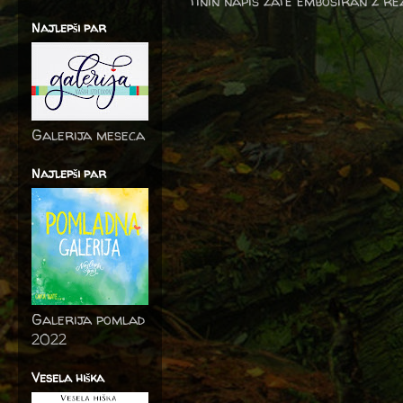
tinin napis zate embosiran z re
Najlepši par
Galerija meseca
Najlepši par
Galerija pomlad
2022
Vesela hiška