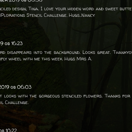
ciled design, Tina. I love your hidden word and sweet butte
Plorations Stencil Challenge. Hugs..Nancy
9 ob 16:23
rd disappears into the background. Looks great. Thanky
rfly wheel with me this week. Hugs Mrs A.
 2019 ob 06:03
t looks with the gorgeous stenciled flowers. Thanks for
l Challenge.
ob 10:22