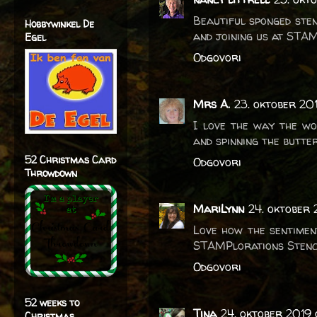
Beautiful sponged sten
Hobbywinkel De
and joining us at STAM
Egel
Odgovori
Mrs A.
23. oktober 201
I love the way the wo
and spinning the butte
52 Christmas Card
Odgovori
Throwdown
MariLynn
24. oktober
Love how the sentimen
STAMPlorations Stenci
Odgovori
52 weeks to
Tina
24. oktober 2019 
Christmas