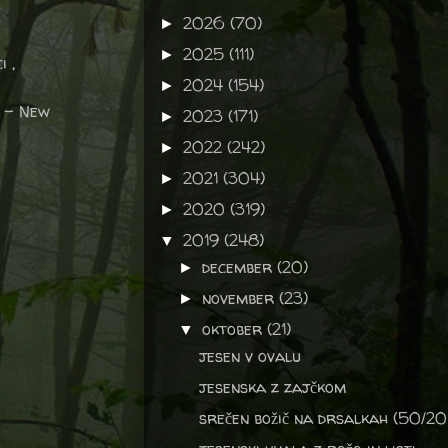
2026
(70)
►
2025
(111)
►
 ,
2024
(154)
►
- New
2023
(171)
►
2022
(242)
►
2021
(304)
►
2020
(319)
►
2019
(248)
▼
december
(20)
►
november
(23)
►
oktober
(21)
▼
jesen v ovalu
jesenska z zajčkom
srečen božič na drsalkah (50/20