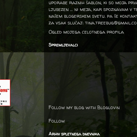
uporabe raznih šablon, ki so moja prv
ljubezen … ni meja, kar spoznavam v 
našem blogerskem svetu. pa še kontak
za vsak slučaj: tina.treebug@gmail.c
Ogled mojega celotnega profila
Spremljevalci
Follow my blog with Bloglovin
Follow
Arhiv spletnega dnevnika