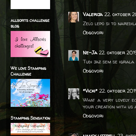
Valerija
22. oktober 2
allsorts challenge
Zelo lepo si to naredila
blog
Odgovori
Ne-Ja
22. oktober 201
Tudi jaz sem se igrala 
We love Stamping
Odgovori
Challenge
*Vicki*
22. oktober 201
What a very lovely ec
your creation with us
Odgovori
Stamping Sensation
nancy littrell
23. okt