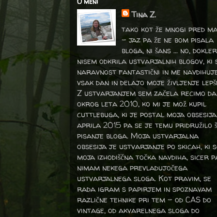
O meni
Tina Z.
tako kot že mnogi pred m
- jaz pa že ne bom pisala
bloga, ni šans ... no, dokler
nisem odkrila ustvarjalnih blogov, ki 
naravnost fantastični in me navdihuj
vsak dan in delajo moje življenje lepš
Z ustvarjanjem sem začela recimo da
okrog leta 2010, ko mi je mož kupil
cuttlebuga, ki je postal moja obsesija
aprila 2015 pa se je temu pridružilo 
pisanje bloga. Moja ustvarjalna
obsesija je ustvarjanje po skicah, ki 
moja izhodiščna točka navdiha, sicer p
nimam nekega prevladujočega
ustvarjalnega sloga. Kot pravim, se
rada igram s papirjem in spoznavam
različne tehnike pri tem – od CAS do
vintage, od akvarelnega sloga do