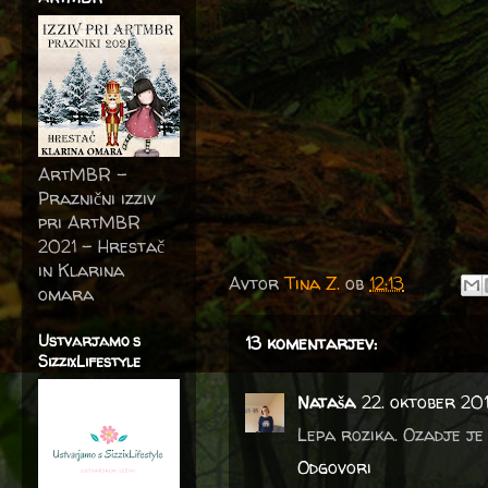
ArtMBR -
Praznični izziv
pri ArtMBR
2021 – Hrestač
in Klarina
Avtor
Tina Z.
ob
12:13
omara
Ustvarjamo s
13 komentarjev:
SizzixLifestyle
Nataša
22. oktober 201
Lepa rozika. Ozadje je
Odgovori