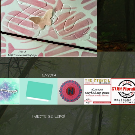
navdih
imejte se lepo!