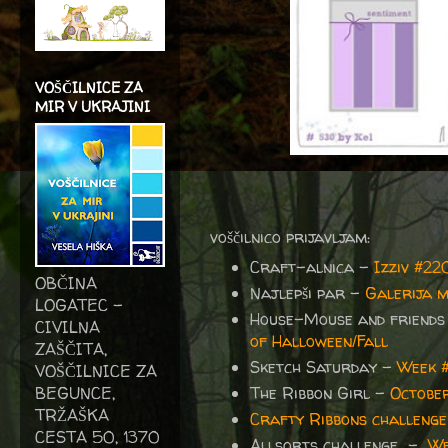
VOŠČILNICE ZA
MIR V UKRAJINI
voščilnico prijavljam:
Craft-alnica -
Izziv #2
OBČINA
Najlepši par -
Galerija 
LOGATEC -
House-Mouse and friends
CIVILNA
of Halloween/Fall
ZAŠČITA,
Sketch Saturday -
Week 
VOŠČILNICE ZA
BEGUNCE,
The Ribbon Girl -
October
TRŽAŠKA
Crafty Ribbons challenge
CESTA 50, 1370
Allsorts challenge -
We