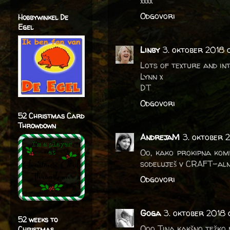
xxxx
Odgovori
Hobbywinkel De
Egel
Linby
3. oktober 2018 
Lots of texture and in
Lynn x
DT
Odgovori
52 Christmas Card
Throwdown
AndrejaM
3. oktober 
Oo, kako prokipna komb
sodeluješ v CRAFT-alni
Odgovori
Goga
3. oktober 2018 
52 weeks to
Ooo Tina kakšno težko 
Christmas