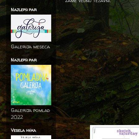
zame vedno težavni.
Najlepši par
Galerija meseca
Najlepši par
Galerija pomlad
2022
Vesela hiška