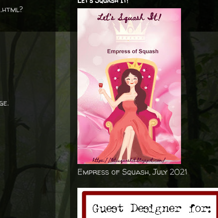
Let's Squash It!
.html?
ge.
Empress of Squash, July 2021