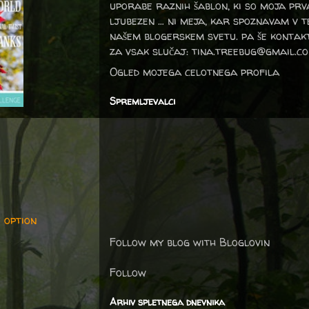
uporabe raznih šablon, ki so moja prv
ljubezen … ni meja, kar spoznavam v 
našem blogerskem svetu. pa še kontak
za vsak slučaj: tina.treebug@gmail.c
Ogled mojega celotnega profila
Spremljevalci
 option
Follow my blog with Bloglovin
Follow
Arhiv spletnega dnevnika