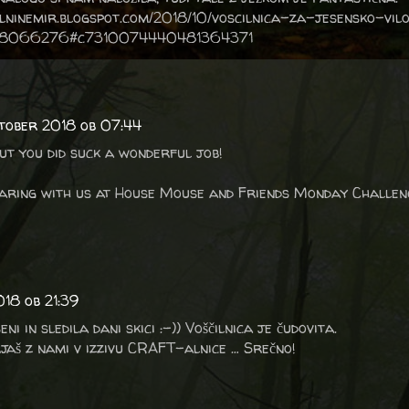
lninemir.blogspot.com/2018/10/voscilnica-za-jesensko-vilo
98066276#c7310074440481364371
ktober 2018 ob 07:44
 but you did suck a wonderful job!
aring with us at House Mouse and Friends Monday Challen
018 ob 21:39
ni in sledila dani skici :-)) Voščilnica je čudovita.
jaš z nami v izzivu CRAFT-alnice … Srečno!