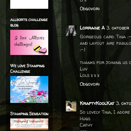
Odgovori
allsorts challenge
blog
Lorraine A
3. oktober 
Gorgeous card Tina :-)
and layout are fabulo
:-)
thanks for joining us
We love Stamping
Luv
Challenge
Lols x x x
Odgovori
KraftyKoolKat
3. okt
So lovely Tina, I adore
Stamping Sensation
Hugs
Cathy