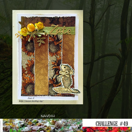
navdih