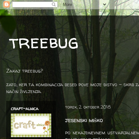
treebug
Zakaj treebug?
zato, ker ta kombinacija besed pove moje bistvo - skrb z
način življenja.
torek, 2. oktober 2018
craft-alnica
jesenski miško
po nekajdnevnem ustvarjalnem 