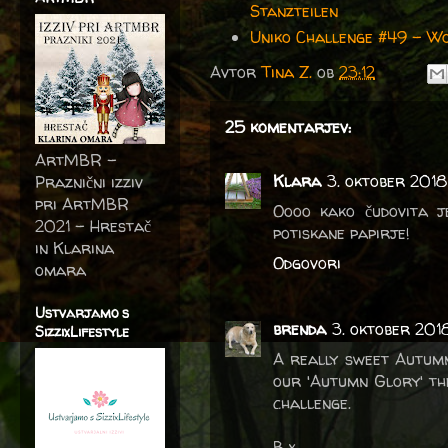
Stanzteilen
Uniko Challenge #49 - W
Avtor
Tina Z.
ob
23:12
25 komentarjev:
ArtMBR -
Klara
3. oktober 2018
Praznični izziv
pri ArtMBR
Oooo kako čudovita j
2021 – Hrestač
potiskane papirje!
in Klarina
Odgovori
omara
Ustvarjamo s
brenda
3. oktober 201
SizzixLifestyle
A really sweet Autumn
our 'Autumn Glory' th
challenge.
B x