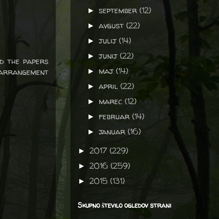
september
(12)
►
avgust
(22)
►
julij
(14)
►
junij
(22)
►
nd the papers
maj
(14)
l arrangement
►
april
(22)
►
marec
(12)
►
februar
(14)
►
januar
(16)
►
2017
(229)
►
2016
(259)
►
2015
(131)
►
Skupno število ogledov strani