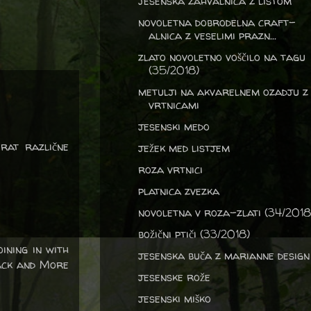
jesenska zahvalnica z listom
novoletna dobrodelna craft-
alnica z veselimi prazn...
zlato novoletno voščilo na tagu
(35/2018)
metulji na akvarelnem ozadju z
vrtnicami
jesenski medo
rat različne
ježek med listjem
roza vrtnici
platnica zvezka
novoletna v roza-zlati (34/2018
božični ptiči (33/2018)
ining in with
jesenska buča z marianne design
lack and More
jesenske rože
jesenski miško