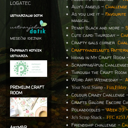
LOGATEC
Ally's Angels -
Challeng
As you like it -
Favourite
ustvarjalni dotik
magical.
Penny Black and more -
S
Cute card Thursday -
Ch
mesečni idejnik
Crafty gals corner
Chal
Craftyhazelnut's Pattern
Papirnati kotiček
ustvarja
Hiding in My Craft Room
Scrapping4fun Challeng
Through the Craft Room
Word Art Wednesday -
A
PREMIUM CRAFT
Your Next Stamp -
Fun Friday
ROOM
Colour Crazy Challenge
Crafts Galore Encore C
Polkadoodles -
Week 39 -
Jo's Scrap Shack -
FFC #253 
Friendship challenge -
Ch
ArtMBR