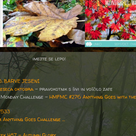
imejte se lepo!
20: BARVE JESENI
meseca oktobra
- pravokotnik s šivi in voščilo zate
 Monday Challenge -
HMFMC #276 Anything Goes with the
#533
 Anything Goes Challenge ...
ek 487 - Autumn Glory