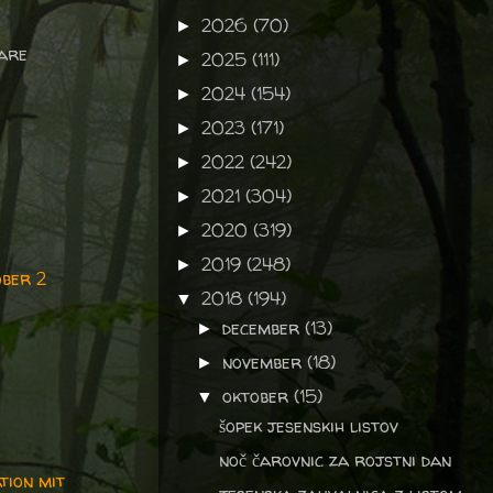
2026
(70)
►
 are
2025
(111)
►
2024
(154)
►
2023
(171)
►
2022
(242)
►
2021
(304)
►
2020
(319)
►
2019
(248)
►
ober 2
2018
(194)
▼
december
(13)
►
november
(18)
►
oktober
(15)
▼
šopek jesenskih listov
noč čarovnic za rojstni dan
tion mit