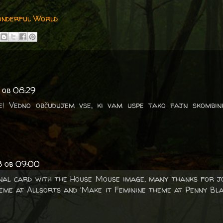
onderful World
 ob 08:29
e! Vedno občudujem vse, ki vam uspe tako fajn skombini
8 ob 09:00
al card with the House Mouse image, many thanks for jo
eme at Allsorts and 'Make it Feminine theme at Penny B