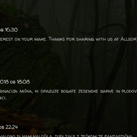
ob 16:30
terest on your make. Thanks for sharing with us at Allsor
2018 ob 18:08
inacija miška, ki opazuje bogate jesenske barve in plodov
ci.
ob 22:24
nalogo si nam naložila, tudi tale z ježkom je fantastična.