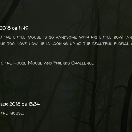
2018 ob 11:49
 the little mouse is so handsome with his little bow!! a
us too, love how he is looking up at the beautful flora
 on the House Mouse and Friends Challenge
ober 2018 ob 15:34
 the mouse.