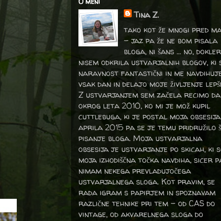
O meni
Tina Z.
tako kot že mnogi pred m
- jaz pa že ne bom pisala
bloga, ni šans ... no, dokler
nisem odkrila ustvarjalnih blogov, ki 
naravnost fantastični in me navdihuj
vsak dan in delajo moje življenje lepš
Z ustvarjanjem sem začela recimo da
okrog leta 2010, ko mi je mož kupil
cuttlebuga, ki je postal moja obsesija
aprila 2015 pa se je temu pridružilo 
pisanje bloga. Moja ustvarjalna
obsesija je ustvarjanje po skicah, ki 
moja izhodiščna točka navdiha, sicer p
nimam nekega prevladujočega
ustvarjalnega sloga. Kot pravim, se
rada igram s papirjem in spoznavam
različne tehnike pri tem – od CAS do
vintage, od akvarelnega sloga do