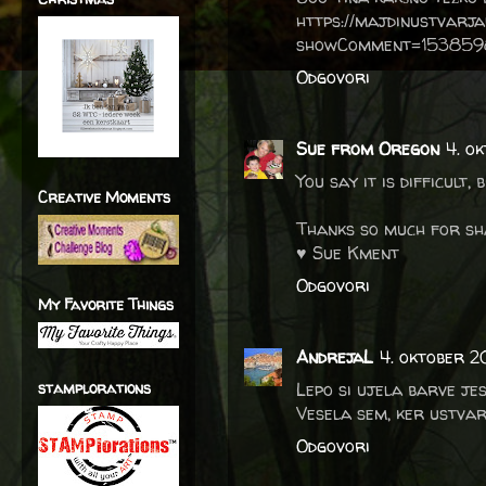
https://majdinustvarja
showComment=15385
Odgovori
Sue from Oregon
4. o
You say it is difficult,
Creative Moments
Thanks so much for sh
♥ Sue Kment
Odgovori
My Favorite Things
AndrejaL
4. oktober 2
stamplorations
Lepo si ujela barve jese
Vesela sem, ker ustvar
Odgovori