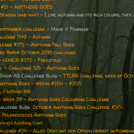
e #13 - ANYTHING GOES
 Season (and why)
- I like autumn and its rich colurs, they
eptember challenge
- Make it Feminine
allenge 549 - Autumn!
lenge #175 ~ Anything Fall Goes
ed Paper October 2018 challenge
 -
HIMCR #372 - Freestyle!
es -
Challenge 125 - Anything Goes
 Door AG Challenge Blog -
TTCRD challenge, week of Oct
nything Goes - Weeks #354 - #355
 – Challenge #98
 -
Week 39 - Anything Goes Colouring Challenge
hallenge Blog
October Anything Goes Challenge #56
 Polkadoodles Anything Goes
Always Anything Goes
allenge #34 - Alles Geht mit der Option Herbst in Kombina