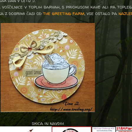
sak dan v letu :).
voščilnice v toplih barvah, s priokusom kave ali pa toplega
ka z dobrimi časi od
the greeting farm
, vse ostalo pa
najle
skica in navdih