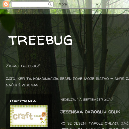
treebug
Zakaj treebug?
zato, ker ta kombinacija besed pove moje bistvo - skrb z
način življenja.
nedelja, 17. september 2017
craft-alnica
jesenska okroglih oblik
ko se jeseni takole ohladi, zač