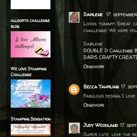
Darlene
17. september
allsorts challenge
Looks yummy! Great ca
blog
challenge! We hope you
Darlene
DOUBLE D Challenge 
DAR’S CRAFTY CREAT
Odgovori
We love Stamping
Challenge
Becca Yahrling
17. se
Fabulous design; I love
Odgovori
Stamping Sensation
Judy Woodland
17. sep
Super cute, love the r