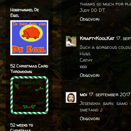
thanks so much for pla
Hobbywinkel De
Judy DD DT
Egel
Odgovori
KraftyKoolKat
17. se
Such a gorgeous colou
Hugs
Cathy
52 Christmas Card
xxxx
Throwdown
Odgovori
moi
17. september 2017
Jesenskih barv, samo 
smetano ;)
Odgovori
52 weeks to
Christmas