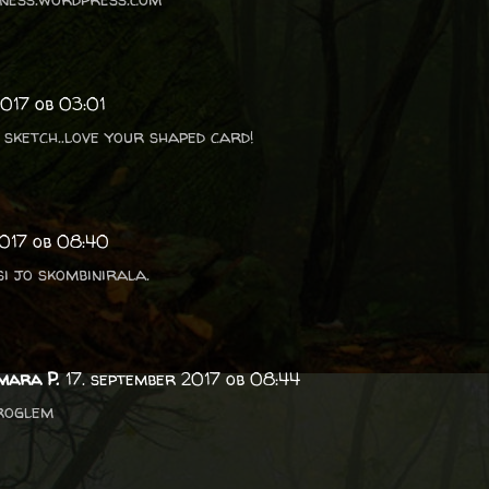
2017 ob 03:01
 sketch..love your shaped card!
2017 ob 08:40
si jo skombinirala.
mara P.
17. september 2017 ob 08:44
kroglem