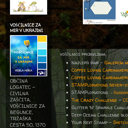
VOŠČILNICE ZA
MIR V UKRAJINI
voščilnico prijavljam:
Najlepši par -
Galerija 
Coffee Loving Cardmaker
Coffee Loving Cardmaker
OBČINA
STAMPlorations Never-en
LOGATEC -
STAMPlorations
-
Summer
CIVILNA
ZAŠČITA,
The Crazy Challenge
-
CC
VOŠČILNICE ZA
Glitter 'N' Sparkle Chal
BEGUNCE,
Deep Ocean Challenge bl
TRŽAŠKA
Your Next Stamp -
Sketch
CESTA 50, 1370