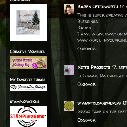
Karen Letchworth
17.
This is super creative 
Blessings,
Karen L
I have a giveaway on m
www.karen-mycuprunne
Odgovori
Creative Moments
Keti's Projects
17. se
Luštnaaa. Na okroglo o
My Favorite Things
Odgovori
stamplorations
stampfoldandrepeat (J
Great take on the sketc
Odgovori