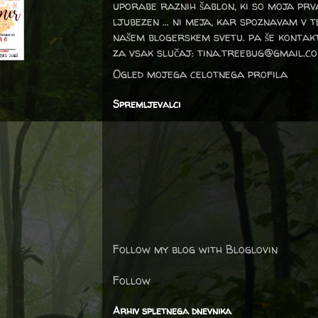
uporabe raznih šablon, ki so moja prv
ljubezen … ni meja, kar spoznavam v 
našem blogerskem svetu. pa še kontak
za vsak slučaj: tina.treebug@gmail.c
Ogled mojega celotnega profila
Spremljevalci
Follow my blog with Bloglovin
Follow
Arhiv spletnega dnevnika