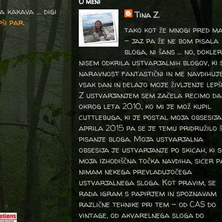
O meni
 kakava ... digi
Tina Z.
pši par
.
tako kot že mnogi pred m
- jaz pa že ne bom pisala
bloga, ni šans ... no, dokler
nisem odkrila ustvarjalnih blogov, ki 
naravnost fantastični in me navdihuj
vsak dan in delajo moje življenje lepš
Z ustvarjanjem sem začela recimo da
okrog leta 2010, ko mi je mož kupil
cuttlebuga, ki je postal moja obsesija
aprila 2015 pa se je temu pridružilo 
pisanje bloga. Moja ustvarjalna
obsesija je ustvarjanje po skicah, ki 
moja izhodiščna točka navdiha, sicer p
nimam nekega prevladujočega
ustvarjalnega sloga. Kot pravim, se
rada igram s papirjem in spoznavam
različne tehnike pri tem – od CAS do
vintage, od akvarelnega sloga do