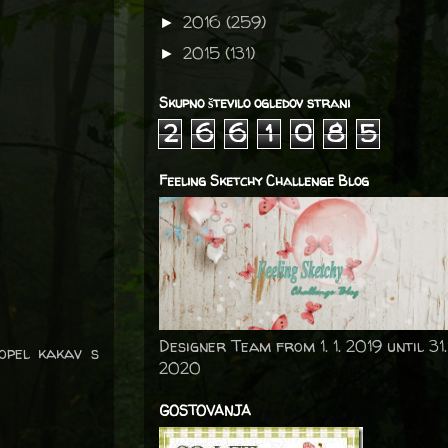
2016
(259)
►
2015
(131)
►
Skupno število ogledov strani
2
6
6
1
0
8
5
Feeling Sketchy Challenge Blog
Designer Team from 1. 1. 2019 until 31.
topel kakav s
2020
GOSTOVANJA