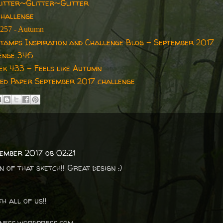
itter~Glitter~Glitter
Challenge
257 - Autumn
Stamps Inspiration and Challenge Blog - September 2017
enge 346
k 433 - Feels like Autumn
ed Paper September 2017 challenge
tember 2017 ob 02:21
 of that sketch!! Great design :)
h all of us!!
ness.wordpress.com