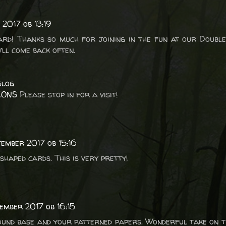
 2017 ob 13:19
rd! Thanks so much for joining in the fun at our Doubl
’ll come back often.
Blog
IONS
Please stop in for a visit!
ptember 2017 ob 15:16
 shaped cards. This is very pretty!
tember 2017 ob 16:15
ound base and your patterned papers. Wonderful take on t