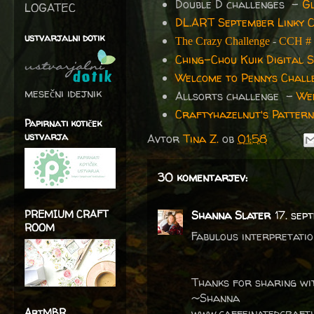
Double D challenges -
Gl
LOGATEC
DL.ART September Linky 
ustvarjalni dotik
The Crazy Challenge
-
CCH # 
Ching-Chou Kuik Digital 
Welcome to Pennys Chall
mesečni idejnik
Allsorts challenge -
Wee
Craftyhazelnut's Pattern
Papirnati kotiček
ustvarja
Avtor
Tina Z.
ob
01:58
30 komentarjev:
PREMIUM CRAFT
Shanna Slater
17. sep
ROOM
Fabulous interpretation
Thanks for sharing wit
~Shanna
ArtMBR
www.caffeinatedcrafti