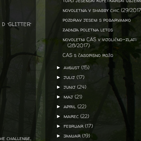
topli jesenski kofetkarski objem
novoletna v shabby chic (29/2017
pozdrav jeseni s pobarvanko
e D ‘GLITTER’
zadnja poletna letos
novoletni CAS v vijolično-zlati
(28/2017)
CAS s časopisno rožo
avgust
(15)
►
julij
(17)
►
junij
(24)
►
maj
(21)
►
april
(22)
►
marec
(22)
►
februar
(17)
►
januar
(19)
►
he challenge,