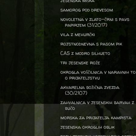
jesenska miška
samorog pod drevesom
novoletna v zlato-črni s pavs
papirjem (31/2017)
vila z mehurčki
rojstnodnevna s pasom pik
CAS z modro silhueto
tri jesenske rože
okrogla voščilnica v naravnih to
o prijateljstvu
akvarelna božična zvezda
(30/2107)
zahvalnica v jesenskih barvah z
bučo
morska za prijatelja kampista
jesenska okroglih oblik