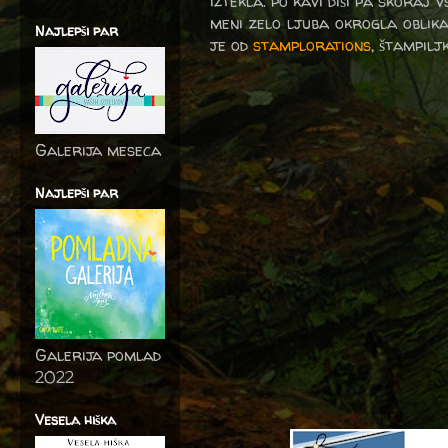
iztekla. po kavi diši pa skoraj v
meni zelo ljuba okrogla oblika 
Najlepši par
je od
stamplorations
, štampilj
Galerija meseca
Najlepši par
Galerija pomlad
2022
Vesela hiška