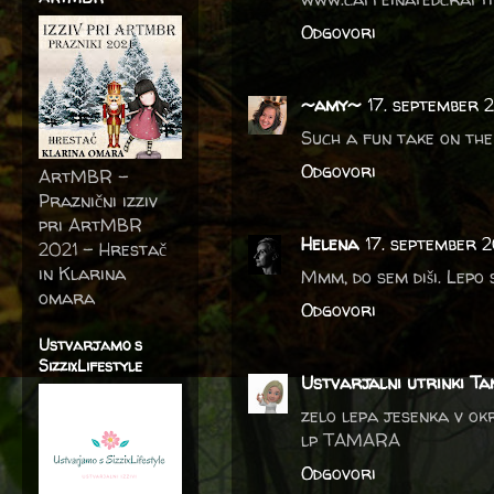
Odgovori
~amy~
17. september 
Such a fun take on the
Odgovori
ArtMBR -
Praznični izziv
pri ArtMBR
Helena
17. september 
2021 – Hrestač
in Klarina
Mmm, do sem diši. Lepo 
omara
Odgovori
Ustvarjamo s
SizzixLifestyle
Ustvarjalni utrinki Ta
zelo lepa jesenka v o
lp TAMARA
Odgovori