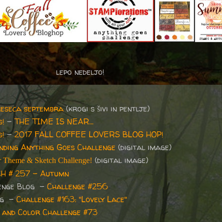
lepo nedeljo!
meseca septembra
(krogi s šivi in pentlje)
s!
-
THE TIME IS NEAR…
s!
-
2017 FALL COFFEE LOVERS BLOG HOP!
ding Anything Goes Challenge
(digital image)
(digital image)
 Theme & Sketch Challenge!
H # 257 - Autumn
lenge Blog -
Challenge #256
og -
Challenge #163: "Lovely Lace"
 and Color Challenge #73