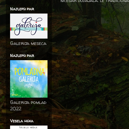
ničesar dodajala. le tradicion
Najlepši par
Galerija meseca
Najlepši par
Galerija pomlad
2022
Vesela hiška