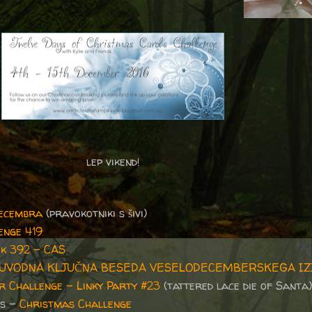
lep vikend!
decembra
(pravokotniki s šivi)
enge 419
k 392 - CAS
 UVODNA KLJUČNA BESEDA VESELODECEMBERSKEGA IZ
r Challenge – Linky Party #23
(tattered lace die of Santa)
es -
Christmas Challenge