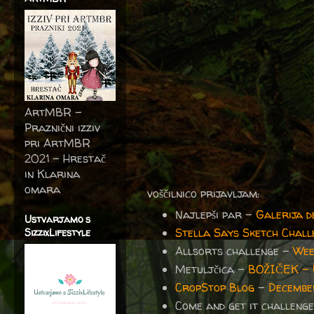
ArtMBR -
Praznični izziv
pri ArtMBR
2021 – Hrestač
in Klarina
omara
voščilnico prijavljam:
Najlepši par -
Galerija 
Ustvarjamo s
Stella Says Sketch Chall
SizzixLifestyle
Allsorts challenge -
Wee
Metuljčica -
BOŽIČEK -
CropStop Blog
-
Decembe
Come and get it challeng