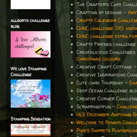
The Crafter's Cafe Chal
Crafting by designs -
Any
Crafty Calendar Challen
allsorts challenge
blog
CHNC challenge 310: vinta
CHNC challenge extra fo
Crafty Friends challenge
Creatalicious Challenges
Christmas colours
Creative Craft Cottage 
We love Stamping
Creative Inspirations Ch
Challenge
Cute card Thursday -
Cha
Deep Ocean Challenge bl
Creative Corner Challen
Scrapping4fun -
Challen
HLS December Anything Go
Stamping Sensation
Welcome to Pennys Chall
Pixie's Snippets Playgrou