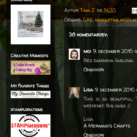
Avtor
Tina Z.
ob
14:30
Oznake:
CAS
,
novoletna voščiln
38 komentarjev:
moi
9. december 2016 
Creative Moments
Res zanimiva šablona.
Odgovori
My Favorite Things
Lisa
9. december 2016 
This is so beautiful,
weekend!! Big hugs :)
stamplorations
Lisa
A Mermaid's Crafts
Odgovori