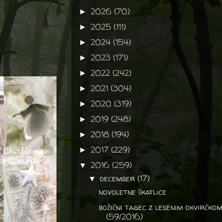
2026
(70)
►
2025
(111)
►
2024
(154)
►
2023
(171)
►
2022
(242)
►
2021
(304)
►
2020
(319)
►
2019
(248)
►
2018
(194)
►
2017
(229)
►
2016
(259)
▼
december
(17)
▼
novoletne škatlice
božični tagec z lesenim okvirčko
(59/2016)