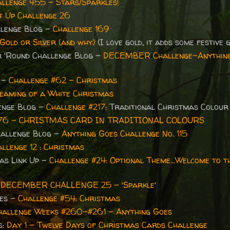
llenge 455 - Stars/Sparkles!
It Up Challenge 26
allenge Blog -
Challenge 169
Gold or Silver (and why)
(I love gold, it adds some festive g
r 'Round Challenge Blog -
DECEMBER Challenge-Anythin
g -
Challenge #62 - Christmas
eaming of a White Christmas
lenge Blog -
Challenge #217
: Traditional Christmas Colou
#76 - CHRISTMAS CARD IN TRADITIONAL COLOURS
Challenge Blog -
Anything Goes Challenge No. 115
llenge 12 : Christmas
as Link Up -
Challenge #24: Optional Theme...Welcome to t
-
DECEMBER CHALLENGE 25 - 'Sparkle'
ges -
Challenge #54: Christmas
hallenge Weeks #260-#261 - Anything Goes
s:
Day 1 - Twelve Days of Christmas Cards Challenge