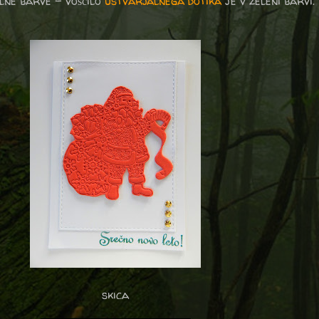
alne barve - voščilo
ustvarjalnega dotika
je v zeleni barvi.
skica