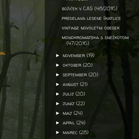
božiček v CAS (48/2016)
predelava lesene škatlice
vintage novoletni obesek
monokromatska s snežkotom
(47/2016)
nal
november
(19)
►
oktober
(20)
►
september
(20)
►
avgust
(21)
►
julij
(20)
►
junij
(22)
►
maj
(24)
►
april
(24)
►
marec
(28)
►