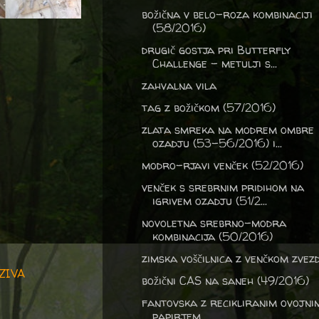
božična v belo-roza kombinaciji
(58/2016)
drugič gostja pri Butterfly
Challenge - metulji s...
zahvalna vila
tag z božičkom (57/2016)
zlata smreka na modrem ombre
ozadju (53-56/2016) i...
modro-rjavi venček (52/2016)
venček s srebrnim pridihom na
igrivem ozadju (51/2...
novoletna srebrno-modra
kombinacija (50/2016)
zimska voščilnica z venčkom zvez
ZIVA
božični CAS na saneh (49/2016)
fantovska z recikliranim ovojni
papirjem