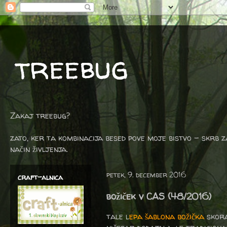
treebug
Zakaj treebug?
zato, ker ta kombinacija besed pove moje bistvo - skrb z
način življenja.
petek, 9. december 2016
craft-alnica
božiček v CAS (48/2016)
tale l
epa šablona božička
skora