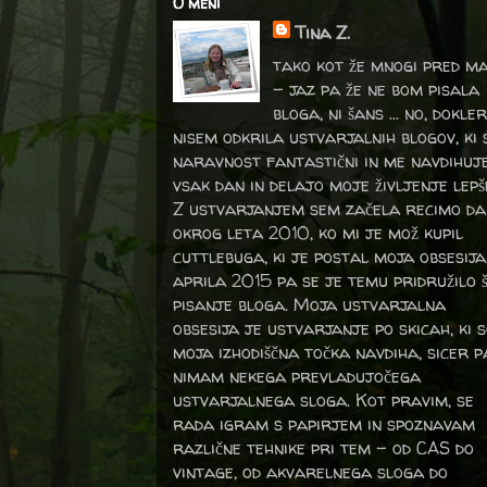
O meni
Tina Z.
tako kot že mnogi pred m
- jaz pa že ne bom pisala
bloga, ni šans ... no, dokler
nisem odkrila ustvarjalnih blogov, ki 
naravnost fantastični in me navdihuj
vsak dan in delajo moje življenje lepš
Z ustvarjanjem sem začela recimo da
okrog leta 2010, ko mi je mož kupil
cuttlebuga, ki je postal moja obsesija
aprila 2015 pa se je temu pridružilo 
pisanje bloga. Moja ustvarjalna
obsesija je ustvarjanje po skicah, ki 
moja izhodiščna točka navdiha, sicer p
nimam nekega prevladujočega
ustvarjalnega sloga. Kot pravim, se
rada igram s papirjem in spoznavam
različne tehnike pri tem – od CAS do
vintage, od akvarelnega sloga do