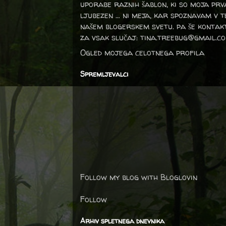
uporabe raznih šablon, ki so moja prv
ljubezen … ni meja, kar spoznavam v 
našem blogerskem svetu. pa še kontak
za vsak slučaj: tina.treebug@gmail.c
Ogled mojega celotnega profila
Spremljevalci
Follow my blog with Bloglovin
Follow
Arhiv spletnega dnevnika