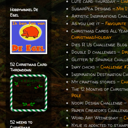
Cute card Thursday -
Cha
SugarPea Designs -
Mix 
Hobbywinkel De
Egel
Artistic Inspirations Ch
As you like it -
Favourite 
Christmas Cards All Yea
Christmas/Holiday
Dies R Us Challenge Blo
Double D challenges -
Dr
Glitter 'N' Sparkle Chal
52 Christmas Card
Inky chicks -
Challenge 
Throwdown
Inspiration Destination 
My crafting stories -
Cha
The 12 Months of Christm
Pole
Noor! Design Challenge 
Paper Creator's Challen
Word Art Wednesday -
C
52 weeks to
Kylie is addicted to stamp
Christmas