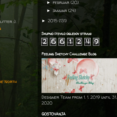
februar
(20)
►
januar
(24)
►
2015
(131)
litter :).
►
g
Skupno število ogledov strani
2
6
6
1
2
4
9
r
Feeling Sketchy Challenge Blog
he North
Designer Team from 1. 1. 2019 until 31.
2020
GOSTOVANJA