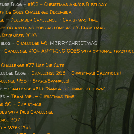
lenge Blog -
#162 - Christmas and/or Birthday
thing Goes Challenge December
ge
-
December Challenge - Christmas Time
ge or anything goes as long as it's Christmas
r December 2016
 blog -
Challenge 46:
MERRY CHRISTMAS
 -
Challenge #104 ANYTHING GOES with optional traditio
-
Challenge #77 Use Die Cuts
allenge Blog -
Challenge 263 - Christmas Creations !
llenge 455 - Stars/Sparkles!
og -
Challenge #143: "Santa is Coming to Town"
ges -
Team Mel - Christmas time
ge 80 - Christmas
es with Dies Challenge
enge 307
nd - Week 258