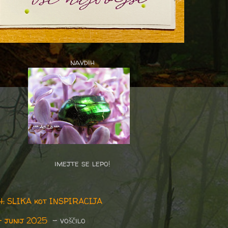
navdih
imejte se lepo!
84: SLIKA kot INSPIRACIJA
– junij 2025
– voščilo