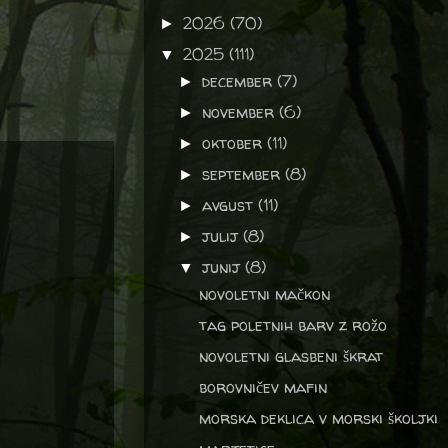
2026
(70)
►
2025
(111)
▼
december
(7)
►
november
(6)
►
oktober
(11)
►
september
(8)
►
avgust
(11)
►
julij
(8)
►
junij
(8)
▼
novoletni mačkon
tag poletnih barv z rožo
novoletni glasbeni škrat
borovničev mafin
morska deklica v morski školjki