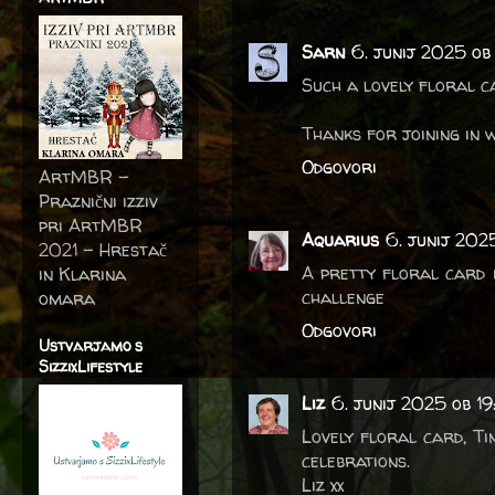
Sarn
6. junij 2025 ob
Such a lovely floral c
Thanks for joining in w
Odgovori
ArtMBR -
Praznični izziv
pri ArtMBR
Aquarius
6. junij 202
2021 – Hrestač
A pretty floral card i
in Klarina
challenge
omara
Odgovori
Ustvarjamo s
SizzixLifestyle
Liz
6. junij 2025 ob 19
Lovely floral card, Ti
celebrations.
Liz xx