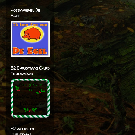
Hobbywinkel De
Egel
52 Christmas Card
Throwdown
52 weeks to
Christmas