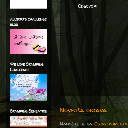
Odgovori
allsorts challenge
blog
We love Stamping
Challenge
Novejša objava
Stamping Sensation
Naročite se na:
Objavi komenta