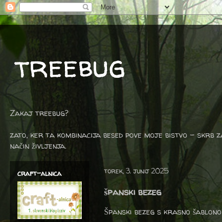
treebug
Zakaj treebug?
zato, ker ta kombinacija besed pove moje bistvo - skrb z
način življenja.
torek, 3. junij 2025
craft-alnica
španski bezeg
Španski bezeg s krasno šablono