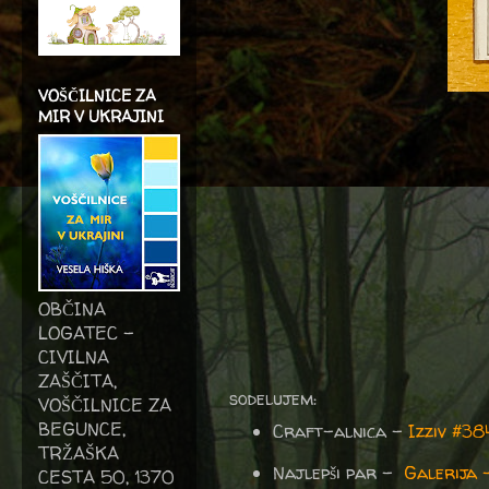
VOŠČILNICE ZA
MIR V UKRAJINI
OBČINA
LOGATEC -
CIVILNA
ZAŠČITA,
sodelujem:
VOŠČILNICE ZA
BEGUNCE,
Craft-alnica -
Izziv #3
TRŽAŠKA
Najlepši par -
Galerija 
CESTA 50, 1370