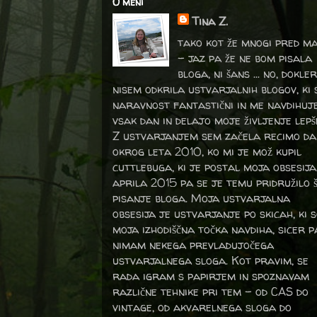
O meni
Tina Z.
tako kot že mnogi pred m
- jaz pa že ne bom pisala
bloga, ni šans ... no, dokler
nisem odkrila ustvarjalnih blogov, ki 
naravnost fantastični in me navdihuj
vsak dan in delajo moje življenje lepš
Z ustvarjanjem sem začela recimo da
okrog leta 2010, ko mi je mož kupil
cuttlebuga, ki je postal moja obsesija
aprila 2015 pa se je temu pridružilo 
pisanje bloga. Moja ustvarjalna
obsesija je ustvarjanje po skicah, ki 
moja izhodiščna točka navdiha, sicer p
nimam nekega prevladujočega
ustvarjalnega sloga. Kot pravim, se
rada igram s papirjem in spoznavam
različne tehnike pri tem – od CAS do
vintage, od akvarelnega sloga do