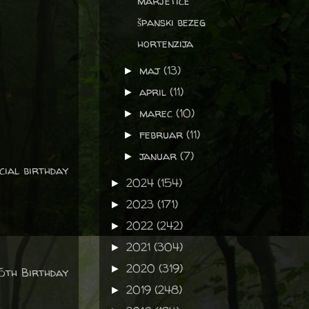
marjetice
španski bezeg
hortenzija
maj
(13)
►
april
(11)
►
marec
(10)
►
februar
(11)
►
januar
(7)
►
cial birthday
2024
(154)
►
2023
(171)
►
2022
(242)
►
2021
(304)
►
2020
(319)
►
16th Birthday
2019
(248)
►