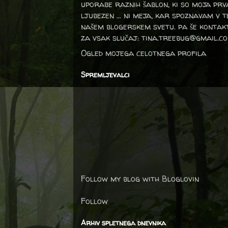
uporabe raznih šablon, ki so moja prv
ljubezen … ni meja, kar spoznavam v 
našem blogerskem svetu. pa še kontak
za vsak slučaj: tina.treebug@gmail.c
Ogled mojega celotnega profila
Spremljevalci
Follow my blog with Bloglovin
Follow
Arhiv spletnega dnevnika