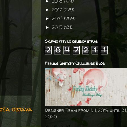
2018
(194)
►
2017
(229)
►
2016
(259)
►
2015
(131)
►
Skupno število ogledov strani
2
6
4
7
2
1
1
Feeling Sketchy Challenge Blog
jša objava
Designer Team from 1. 1. 2019 until 31.
2020