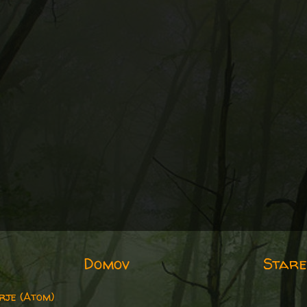
Domov
Stare
rje (Atom)