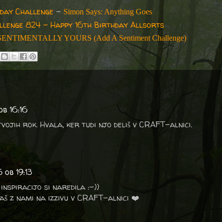
day Challenge
-
Simon Says: Anything Goes
llenge 824 - Happy 16th Birthday Allsorts
SENTIMENTALLY YOURS (Add A Sentiment Challenge)
ob 16:16
tvojih rok. Hvala, ker tudi njo deliš v CRAFT-alnici.
 ob 19:13
inspiracijo si naredila :-))
aš z nami na izzivu v CRAFT-alnici ❤️