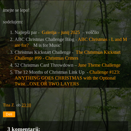
imejte se lepo!
sodelujem:
Najlepši par -
Galerija – junij 2025
– voščilo
ABC Christmas Challenge Blog -
ABC Christmas - L and M
are for?
M is for Music'
Christmas Kickstart Challenge -
The Christmas Kickstart
Challenge #99 - Christmas Critters
52 Christmas Card Throwdown –
June Theme Challenge
The 12 Months of Christmas Link Up -
Challenge #123:
ANYTHING GOES CHRISTMAS with the Optional
Twist…ONE OR TWO LAYERS
Tina Z.
ob
23:10
Deli
3 komentarji: