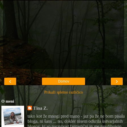
‹
›
Domov
Prikaži spletno različico
O meni
Tina Z.
tako kot že mnogi pred mano - jaz pa že ne bom pisala
bloga, ni šans ... no, dokler nisem odkrila ustvarjalnih
blogov, ki so naravnost fantastični in me navdihujejo