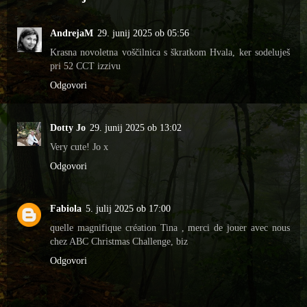
AndrejaM
29. junij 2025 ob 05:56
Krasna novoletna voščilnica s škratkom Hvala, ker sodeluješ
pri 52 CCT izzivu
Odgovori
Dotty Jo
29. junij 2025 ob 13:02
Very cute! Jo x
Odgovori
Fabiola
5. julij 2025 ob 17:00
quelle magnifique création Tina , merci de jouer avec nous
chez ABC Christmas Challenge, biz
Odgovori