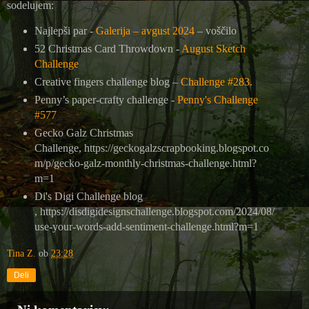
sodelujem:
Najlepši par -
Galerija – avgust 2024
– voščilo
52 Christmas Card Throwdown -
August Sketch
Challenge
Creative fingers challenge blog –
Challenge #283.
Penny’s paper-crafty challenge -
Penny's Challenge
#577
Gecko Galz Christmas
Challenge, https://geckogalzscrapbooking.blogspot.co
m/p/gecko-galz-monthly-christmas-challenge.html?
m=1
Di's Digi Challenge blog
, https://disdigidesignschallenge.blogspot.com/2024/08/
use-your-words-add-sentiment-challenge.html?m=1
Tina Z.
ob
23:28
Deli