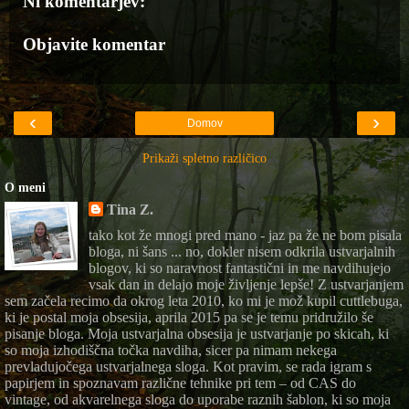
Ni komentarjev:
Objavite komentar
‹
›
Domov
Prikaži spletno različico
O meni
Tina Z.
tako kot že mnogi pred mano - jaz pa že ne bom pisala
bloga, ni šans ... no, dokler nisem odkrila ustvarjalnih
blogov, ki so naravnost fantastični in me navdihujejo
vsak dan in delajo moje življenje lepše! Z ustvarjanjem
sem začela recimo da okrog leta 2010, ko mi je mož kupil cuttlebuga,
ki je postal moja obsesija, aprila 2015 pa se je temu pridružilo še
pisanje bloga. Moja ustvarjalna obsesija je ustvarjanje po skicah, ki
so moja izhodiščna točka navdiha, sicer pa nimam nekega
prevladujočega ustvarjalnega sloga. Kot pravim, se rada igram s
papirjem in spoznavam različne tehnike pri tem – od CAS do
vintage, od akvarelnega sloga do uporabe raznih šablon, ki so moja