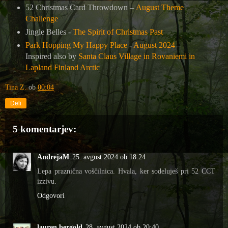
52 Christmas Card Throwdown –
August Theme
Challenge
Jingle Belles -
The Spirit of Christmas Past
Park Hopping My Happy Place
-
August 2024
–
Inspired also by
Santa Claus Village in Rovaniemi in
Lapland Finland Arctic
Tina Z.
ob
00:04
Deli
5 komentarjev:
AndrejaM
25. avgust 2024 ob 18:24
Lepa praznična voščilnica. Hvala, ker sodeluješ pri 52 CCT
izzivu.
Odgovori
lauren bergold
28. avgust 2024 ob 20:40