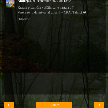
AndrejaL
9. september 2024 ob 18:33
Krasna praznična voščilnica je nastala :-))
Vesela sem, da ustvarjaš z nami v CRAFTalnici ❤️
Odgovori
‹
›
Domov