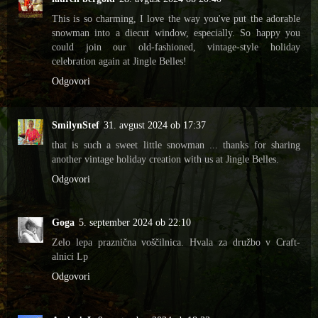
This is so charming, I love the way you've put the adorable
snowman into a diecut window, especially. So happy you
could join our old-fashioned, vintage-style holiday
celebration again at Jingle Belles!
Odgovori
SmilynStef
31. avgust 2024 ob 17:37
that is such a sweet little snowman ... thanks for sharing
another vintage holiday creation with us at Jingle Belles.
Odgovori
Goga
5. september 2024 ob 22:10
Zelo lepa praznična voščilnica. Hvala za družbo v Craft-
alnici Lp
Odgovori