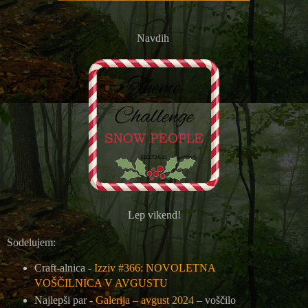
Navdih
Lep vikend!
Sodelujem:
Craft-alnica -
Izziv #366: NOVOLETNA
VOŠČILNICA V AVGUSTU
Najlepši par -
Galerija – avgust 2024
– voščilo