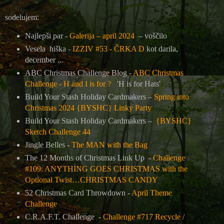
sodelujem:
Najlepši par -
Galerija – april 2024
– voščilo
Vesela hiška -
IZZIV #53 - ČRKA D
kot darila,
december ...
ABC Christmas Challenge Blog -
ABC Christmas
Challenge - H and I is for ?
'H is for Hats'
Build Your Stash Holiday Cardmakers –
Spring into
Christmas 2024 {BYSHC} Linky Party
Build Your Stash Holiday Cardmakers –
{BYSHC}
Sketch Challenge 44
Jingle Belles -
The MAN with the Bag
The 12 Months of Christmas Link Up
-
Challenge
#109: ANYTHING GOES CHRISTMAS with the
Optional Twist…CHRISTMAS CANDY
52 Christmas Card Throwdown -
April Theme
Challenge
C.R.A.F.T. Challenge -
Challenge #717 Recycle /