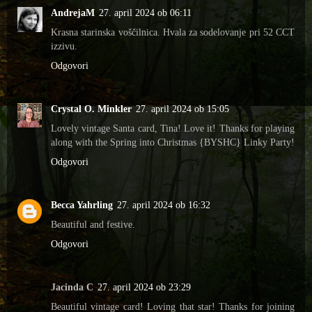
AndrejaM
27. april 2024 ob 06:11
Krasna starinska voščilnica. Hvala za sodelovanje pri 52 CCT
izzivu.
Odgovori
Crystal O. Minkler
27. april 2024 ob 15:05
Lovely vintage Santa card, Tina! Love it! Thanks for playing
along with the Spring into Christmas {BYSHC} Linky Party!
Odgovori
Becca Yahrling
27. april 2024 ob 16:32
Beautiful and festive.
Odgovori
Jacinda C
27. april 2024 ob 23:29
Beautiful vintage card! Loving that star! Thanks for joining