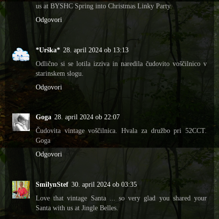
us at BYSHC Spring into Christmas Linky Party.
Odgovori
*Urška*
28. april 2024 ob 13:13
Odlično si se lotila izziva in naredila čudovito voščilnico v
starinskem slogu.
Odgovori
Goga
28. april 2024 ob 22:07
Čudovita vintage voščilnica. Hvala za družbo pri 52CCT.
Goga
Odgovori
SmilynStef
30. april 2024 ob 03:35
Love that vintage Santa ... so very glad you shared your
Santa with us at Jingle Belles.