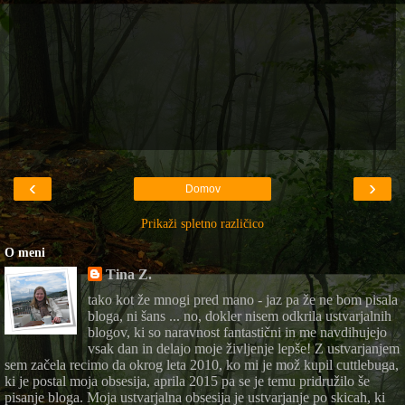
‹
›
Domov
Prikaži spletno različico
O meni
Tina Z.
tako kot že mnogi pred mano - jaz pa že ne bom pisala
bloga, ni šans ... no, dokler nisem odkrila ustvarjalnih
blogov, ki so naravnost fantastični in me navdihujejo
vsak dan in delajo moje življenje lepše! Z ustvarjanjem
sem začela recimo da okrog leta 2010, ko mi je mož kupil cuttlebuga,
ki je postal moja obsesija, aprila 2015 pa se je temu pridružilo še
pisanje bloga. Moja ustvarjalna obsesija je ustvarjanje po skicah, ki