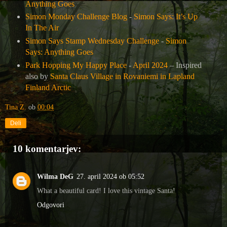
Anything Goes
Simon Monday Challenge Blog
-
Simon Says: It’s Up
In The Air
Simon Says Stamp Wednesday Challenge
-
Simon
Says: Anything Goes
Park Hopping My Happy Place
-
April 2024
– Inspired
also by
Santa Claus Village in Rovaniemi in Lapland
Finland Arctic
Tina Z.
ob
00:04
Deli
10 komentarjev:
Wilma DeG
27. april 2024 ob 05:52
What a beautiful card! I love this vintage Santa!
Odgovori