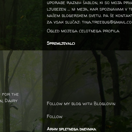
uporabe raznih šablon, ki so moja prv
ljubezen … ni meja, kar spoznavam v 
našem blogerskem svetu. pa še kontak
za vsak slučaj: tina.treebug@gmail.c
Ogled mojega celotnega profila
Spremljevalci
 for the
n, Dairy
Follow my blog with Bloglovin
Follow
Arhiv spletnega dnevnika