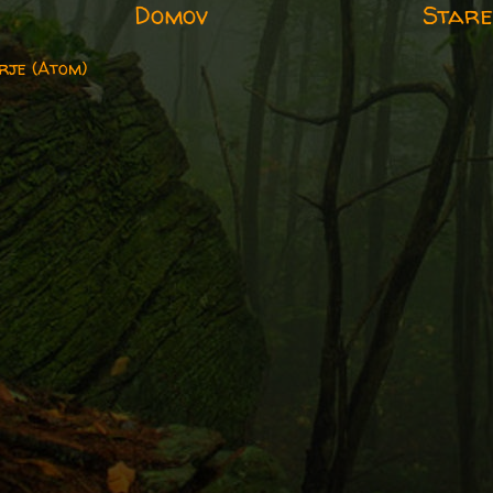
Domov
Stare
rje (Atom)