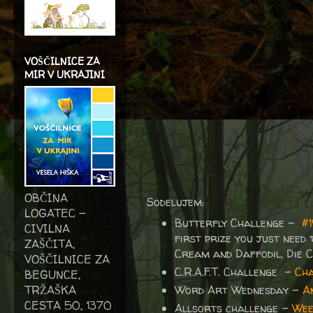
VOŠČILNICE ZA
MIR V UKRAJINI
OBČINA
Sodelujem:
LOGATEC -
Butterfly Challenge
–
#
CIVILNA
first prize you just need
ZAŠČITA,
Cream and Daffodil, Die 
VOŠČILNICE ZA
C.R.A.F.T. Challenge -
Cha
BEGUNCE,
TRŽAŠKA
Word Art Wednesday -
A
CESTA 50, 1370
Allsorts challenge -
Wee