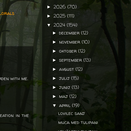
2026
(70)
►
lorals
2025
(111)
►
2024
(154)
▼
december
(12)
►
november
(10)
►
oktober
(12)
►
september
(13)
►
avgust
(12)
►
julij
(15)
rden with me.
►
junij
(13)
►
maj
(12)
►
april
(19)
▼
lovilec sanj
eation in the
muca med tulipani