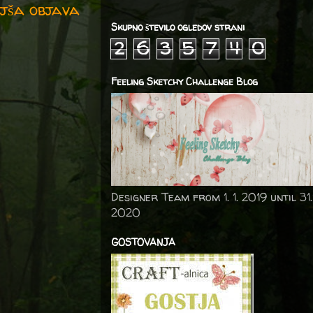
jša objava
Skupno število ogledov strani
2
6
3
5
7
4
0
Feeling Sketchy Challenge Blog
Designer Team from 1. 1. 2019 until 31.
2020
GOSTOVANJA