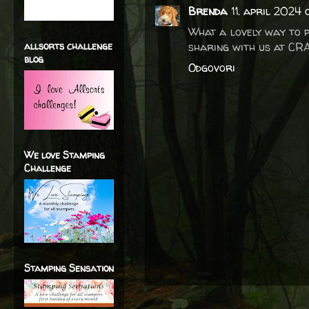
Brenda
11. april 2024 
What a lovely way to p
allsorts challenge
sharing with us at CR
blog
Odgovori
We love Stamping
Challenge
Stamping Sensation