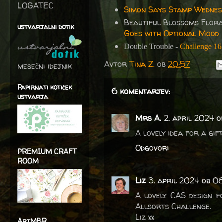
LOGATEC
Simon Says Stamp Wednes
Beautiful Blossoms Flor
ustvarjalni dotik
Goes with Optional Mood
Double Trouble -
Challenge 16
Avtor
Tina Z.
ob
20:57
mesečni idejnik
Papirnati kotiček
6 komentarjev:
ustvarja
Mrs A.
2. april 2024 o
A lovely idea for a gi
Odgovori
PREMIUM CRAFT
ROOM
Liz
3. april 2024 ob 0
A lovely CAS design f
Allsorts Challenge.
Liz xx
ArtMBR