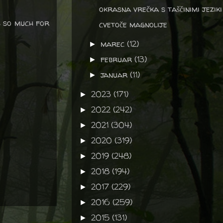
okrasna vrečka s taščinimi jeziki
s so much for
cvetoče magnolije
marec
(12)
►
februar
(13)
►
januar
(11)
►
2023
(171)
►
2022
(242)
►
2021
(304)
►
2020
(319)
►
2019
(248)
►
2018
(194)
►
2017
(229)
►
2016
(259)
►
2015
(131)
►