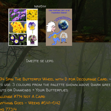
navdih
Imejte se lepo.
194 Spin The Butterfly Wheel with D for Decoupage Card.
-
 to use: 3 colours from the palette shown above (dark gree
Cuts or Diamonds + Your Butterflies
llenge #714 Not A Card
nything Goes - Weeks #641-642
ks 773/4