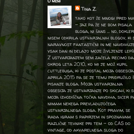
O meni
Tina Z.
tako kot že mnogi pred m
- jaz pa že ne bom pisala
bloga, ni šans ... no, dokler
nisem odkrila ustvarjalnih blogov, ki 
naravnost fantastični in me navdihuj
vsak dan in delajo moje življenje lepš
Z ustvarjanjem sem začela recimo da
okrog leta 2010, ko mi je mož kupil
cuttlebuga, ki je postal moja obsesija
aprila 2015 pa se je temu pridružilo 
pisanje bloga. Moja ustvarjalna
obsesija je ustvarjanje po skicah, ki 
moja izhodiščna točka navdiha, sicer p
nimam nekega prevladujočega
ustvarjalnega sloga. Kot pravim, se
rada igram s papirjem in spoznavam
različne tehnike pri tem – od CAS do
vintage, od akvarelnega sloga do