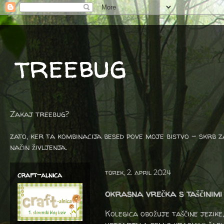
treebug
Zakaj treebug?
zato, ker ta kombinacija besed pove moje bistvo - skrb z
način življenja.
torek, 2. april 2024
craft-alnica
okrasna vrečka s taščinimi 
Kolegica obožuje taščine jezike,