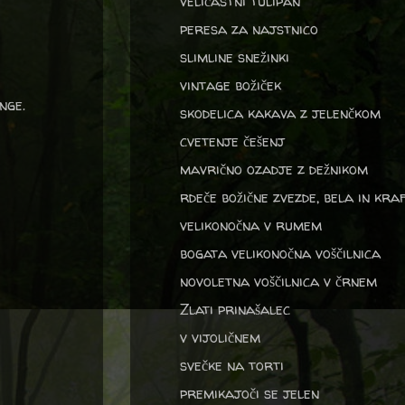
veličastni tulipan
peresa za najstnico
slimline snežinki
vintage božiček
nge.
skodelica kakava z jelenčkom
cvetenje češenj
mavrično ozadje z dežnikom
rdeče božične zvezde, bela in kra
velikonočna v rumem
bogata velikonočna voščilnica
novoletna voščilnica v črnem
Zlati prinašalec
v vijoličnem
svečke na torti
premikajoči se jelen