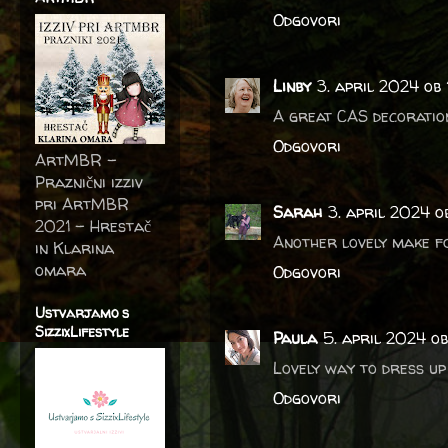
Odgovori
Linby
3. april 2024 ob 
A great CAS decoration
Odgovori
ArtMBR -
Praznični izziv
pri ArtMBR
Sarah
3. april 2024 ob
2021 – Hrestač
Another lovely make f
in Klarina
omara
Odgovori
Ustvarjamo s
SizzixLifestyle
Paula
5. april 2024 o
Lovely way to dress up 
Odgovori