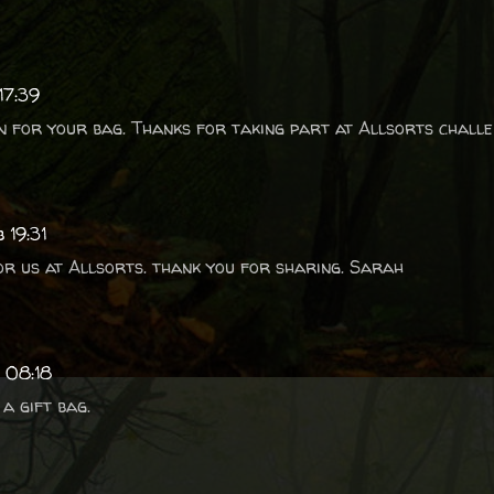
17:39
 for your bag. Thanks for taking part at Allsorts challe
 19:31
or us at Allsorts. thank you for sharing. Sarah
b 08:18
a gift bag.