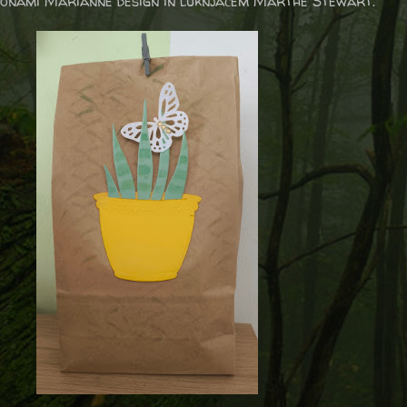
lonami Marianne design in luknjačem Marthe Stewart.