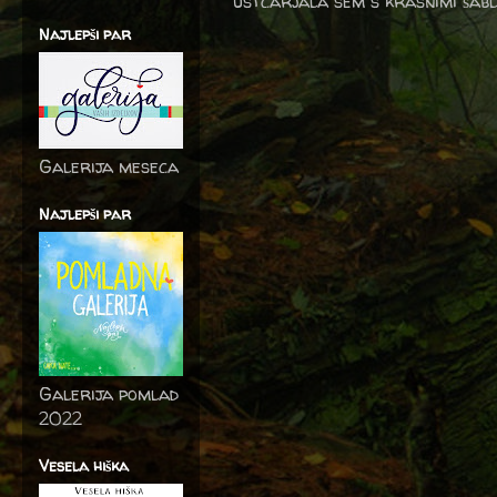
ustcarjala sem s krasnimi šab
Najlepši par
Galerija meseca
Najlepši par
Galerija pomlad
2022
Vesela hiška