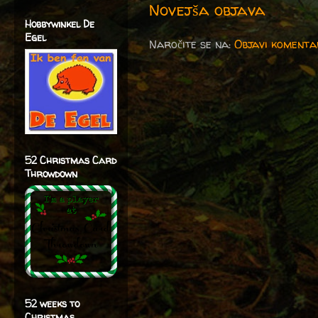
Novejša objava
Hobbywinkel De
Egel
Naročite se na:
Objavi komenta
52 Christmas Card
Throwdown
52 weeks to
Christmas