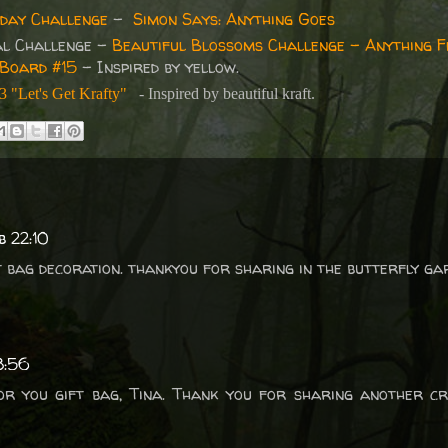
day Challenge
-
Simon Says: Anything Goes
al Challenge -
Beautiful Blossoms Challenge - Anything F
 Board #15
- Inspired by yellow.
3 "Let's Get Krafty"
- Inspired by beautiful kraft.
b 22:10
ft bag decoration. thankyou for sharing in the butterfly ga
8:56
or you gift bag, Tina. Thank you for sharing another cr