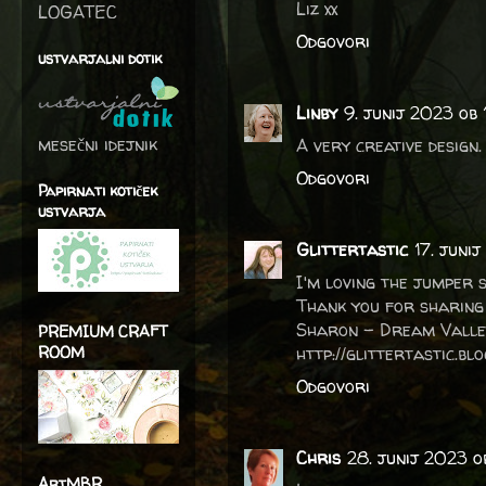
Liz xx
LOGATEC
Odgovori
ustvarjalni dotik
Linby
9. junij 2023 ob 
mesečni idejnik
A very creative design
Odgovori
Papirnati kotiček
ustvarja
Glittertastic
17. juni
I'm loving the jumper 
Thank you for sharing
Sharon – Dream Valle
PREMIUM CRAFT
ROOM
http://glittertastic.bl
Odgovori
Chris
28. junij 2023 o
ArtMBR