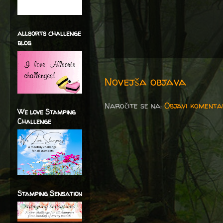
allsorts challenge
blog
Novejša objava
Naročite se na:
Objavi komenta
We love Stamping
Challenge
Stamping Sensation