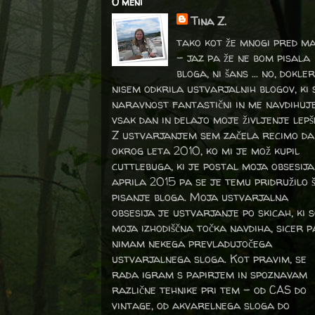
O meni
Tina Z.
tako kot že mnogi pred m
- jaz pa že ne bom pisala
bloga, ni šans ... no, dokler
nisem odkrila ustvarjalnih blogov, ki 
naravnost fantastični in me navdihuj
vsak dan in delajo moje življenje lepš
Z ustvarjanjem sem začela recimo da
okrog leta 2010, ko mi je mož kupil
cuttlebuga, ki je postal moja obsesija
aprila 2015 pa se je temu pridružilo 
pisanje bloga. Moja ustvarjalna
obsesija je ustvarjanje po skicah, ki 
moja izhodiščna točka navdiha, sicer p
nimam nekega prevladujočega
ustvarjalnega sloga. Kot pravim, se
rada igram s papirjem in spoznavam
različne tehnike pri tem – od CAS do
vintage, od akvarelnega sloga do