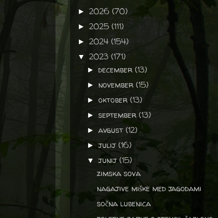
2026
(70)
►
2025
(111)
►
2024
(154)
►
2023
(171)
▼
december
(13)
►
november
(15)
►
oktober
(13)
►
september
(13)
►
avgust
(12)
►
julij
(16)
►
junij
(15)
▼
zimska sova
nagajive miške med jagodami
sočna lubenica