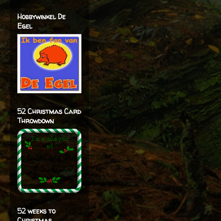
Hobbywinkel De
Egel
52 Christmas Card
Throwdown
52 weeks to
Christmas