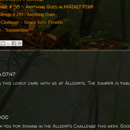
nge # 58 - Anything Goes in MAINLY PINK
llenge # 295 - Anything Goes
Challenge
-
Simon Says: Flowers
e - 'Summertime'
b 07:47
 this lovely card with us at Allsorts. The jumper is fab
9:00
k you for joining in the Allsorts Challenge this week. Good