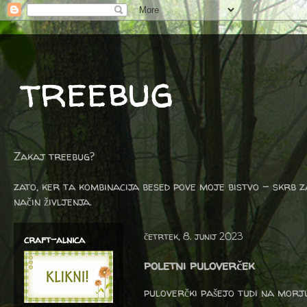
treebug
Zakaj treebug?
zato, ker ta kombinacija besed pove moje bistvo - skrb z
način življenja.
četrtek, 8. junij 2023
craft-alnica
poletni puloverček
puloverčki pašejo tudi na morju,