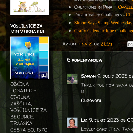
Creations in Pink -
Challe
Dream Valley Challenges -
Cha
Simon Says Stamp Wednesday 
VOŠČILNICE ZA
Crafty Calendar June Challeng
MIR V UKRAJINI
Avtor
Tina Z.
ob
21:35
6 komentarjev:
Sarah
9. junij 2023 o
OBČINA
Thank you for sharing
LOGATEC -
DT
CIVILNA
Odgovori
ZAŠČITA,
VOŠČILNICE ZA
BEGUNCE,
Liz
9. junij 2023 ob 0
TRŽAŠKA
Lovely card ,Tina. Than
CESTA 50, 1370