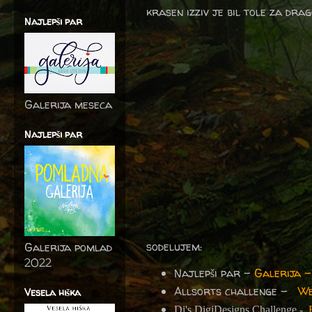
krasen izziv je bil tole za drag
Najlepši par
Galerija meseca
Najlepši par
sodelujem:
Galerija pomlad
2022
Najlepši par -
Galerija –
Allsorts challenge -
We
Vesela hiška
Di's DigiDesigns Challenge -