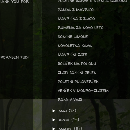
poletne barve s stencil šablono
Thank you for
panda z mavrico
mavrična z zlato
rumena za novo leto
sončne limone
novoletna kava
mavrični zate
uporaben tudi
božiček na pohodu
zlati božični jelen
poletni puloverček
venček v modro-zlatem
roža v vazi
maj
(17)
►
april
(15)
►
marec
(16)
►