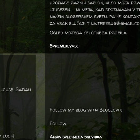
uporabe raznih šablon, ki so moja prv
ljubezen … ni meja, kar spoznavam v 
našem blogerskem svetu. pa še kontak
za vsak slučaj: tina.treebug@gmail.c
Ogled mojega celotnega profila
Spremljevalci
ulous!! Sarah
Follow my blog with Bloglovin
Follow
 luck!
Arhiv spletnega dnevnika