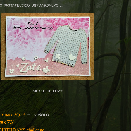
o prijateljico ustvarjalko ...
imejte se lepo!
 junij 2023
- voščilo
ek 731
BIRTHDAYS challenge