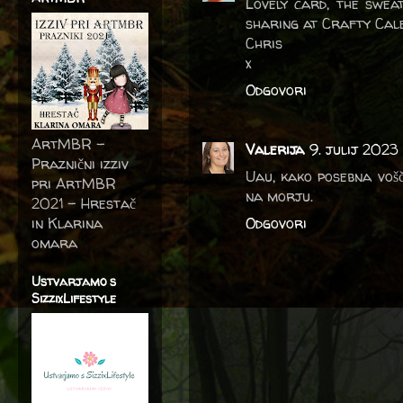
Lovely card, the swea
sharing at Crafty Cal
Chris
x
Odgovori
ArtMBR -
Valerija
9. julij 2023
Praznični izziv
Uau, kako posebna vošč
pri ArtMBR
na morju.
2021 – Hrestač
in Klarina
Odgovori
omara
Ustvarjamo s
SizzixLifestyle