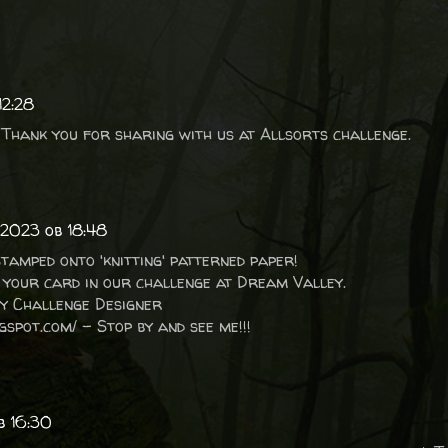
12:28
. Thank you for sharing with us at Allsorts challenge.
j 2023 ob 18:48
stamped onto 'knitting' patterned paper!
 your card in our challenge at Dream Valley.
y Challenge Designer
ogspot.com/ - Stop by and see me!!!
b 16:30