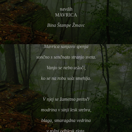
navdih
MAVRICA
Bina Štampe Žmavc
Mavrica sanjavo spenja
sončno s senčnato stranjo sveta.
Vanjo se nebo usloči,
ko se na robu solz smehlja.
V njej se žametno pretoči
modrina v sinji lesk srebra,
blaga, smaragdna vedrina
v rožni odblesk zlata.