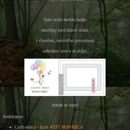
Tako nebo mehko natke
smehljaj med bisere solza,
v čarobno, mavrično prosojnost
odtenkov sonca in dežja.
imejte se lepo!
Sodelujem:
Craft-alnica -
Izziv #337: MAVRICA