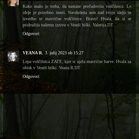
Kako malo je treba, da nastane prečudovita voščilnica. Le
ideje je potrebno imeti. Navdušena sem nad tvojo idejo in
izvedbo te mavrične voščilnice. Bravo! Hvala, da si se
pridružila našemu izzivu v Veseli hiški. Valerija DT
Odgovori
VEANA R.
3. julij 2023 ob 15:27
Lepa voščilnica ZATE, kjer si ujela mavrične barve. Hvala za
obisk v Veseli hiški. Veana R.DT
Odgovori