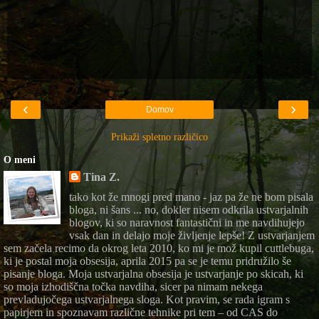
‹
›
Domov
Prikaži spletno različico
O meni
Tina Z.
tako kot že mnogi pred mano - jaz pa že ne bom pisala
bloga, ni šans ... no, dokler nisem odkrila ustvarjalnih
blogov, ki so naravnost fantastični in me navdihujejo
vsak dan in delajo moje življenje lepše! Z ustvarjanjem
sem začela recimo da okrog leta 2010, ko mi je mož kupil cuttlebuga,
ki je postal moja obsesija, aprila 2015 pa se je temu pridružilo še
pisanje bloga. Moja ustvarjalna obsesija je ustvarjanje po skicah, ki
so moja izhodiščna točka navdiha, sicer pa nimam nekega
prevladujočega ustvarjalnega sloga. Kot pravim, se rada igram s
papirjem in spoznavam različne tehnike pri tem – od CAS do