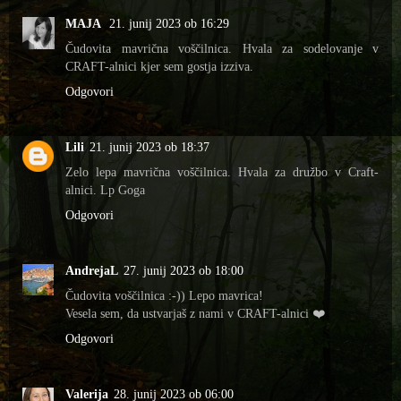
MAJA
21. junij 2023 ob 16:29
Čudovita mavrična voščilnica. Hvala za sodelovanje v
CRAFT-alnici kjer sem gostja izziva.
Odgovori
Lili
21. junij 2023 ob 18:37
Zelo lepa mavrična voščilnica. Hvala za družbo v Craft-
alnici. Lp Goga
Odgovori
AndrejaL
27. junij 2023 ob 18:00
Čudovita voščilnica :-)) Lepo mavrica!
Vesela sem, da ustvarjaš z nami v CRAFT-alnici ❤️
Odgovori
Valerija
28. junij 2023 ob 06:00