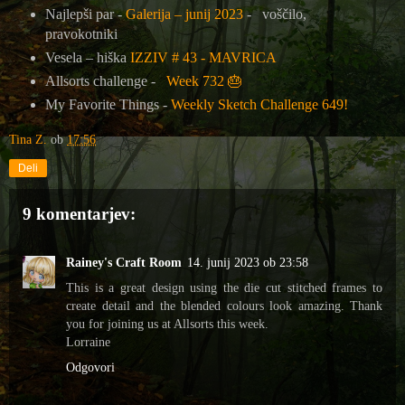
Najlepši par -
Galerija – junij 2023
- voščilo,
pravokotniki
Vesela – hiška
IZZIV # 43 - MAVRICA
Allsorts challenge -
Week 732
🎂
My Favorite Things -
Weekly Sketch Challenge 649!
Tina Z.
ob
17:56
Deli
9 komentarjev:
Rainey's Craft Room
14. junij 2023 ob 23:58
This is a great design using the die cut stitched frames to
create detail and the blended colours look amazing. Thank
you for joining us at Allsorts this week.
Lorraine
Odgovori