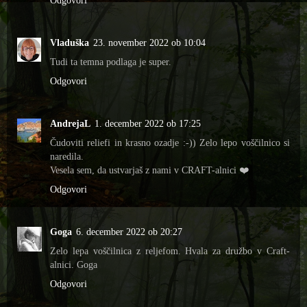
Odgovori
Vladuška
23. november 2022 ob 10:04
Tudi ta temna podlaga je super.
Odgovori
AndrejaL
1. december 2022 ob 17:25
Čudoviti reliefi in krasno ozadje :-)) Zelo lepo voščilnico si
naredila.
Vesela sem, da ustvarjaš z nami v CRAFT-alnici ❤️
Odgovori
Goga
6. december 2022 ob 20:27
Zelo lepa voščilnica z reljefom. Hvala za družbo v Craft-
alnici. Goga
Odgovori