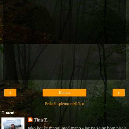
‹
›
Domov
Prikaži spletno različico
O meni
Tina Z.
tako kot že mnogi pred mano - jaz pa že ne bom pisala