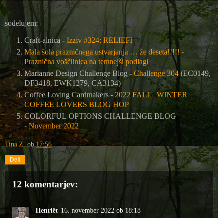
sodelujem:
Craft-alnica -
Izziv #324: RELIEFI
Mala šola prazničnega ustvarjanja … že deseta!!!!!
-
Praznična voščilnica na temnejši podlagi
Marianne Design Challenge Blog -
Challenge 304
(EC0149,
DF3418, EWK1279, CA3134)
Coffee Loving Cardmakers -
2022 FALL | WINTER
COFFEE LOVERS BLOG HOP
COLORFUL OPTIONS CHALLENGE BLOG
-
November 2022
Tina Z.
ob
17:56
Deli
12 komentarjev:
Henriët
16. november 2022 ob 18:18