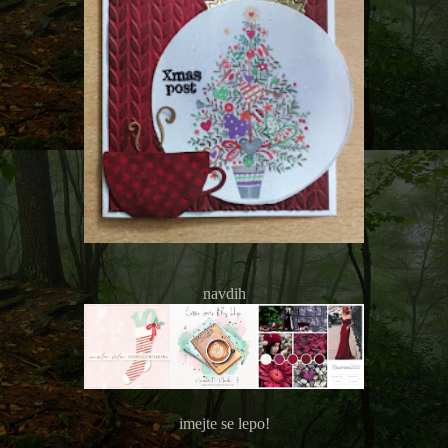
navdih
imejte se lepo!