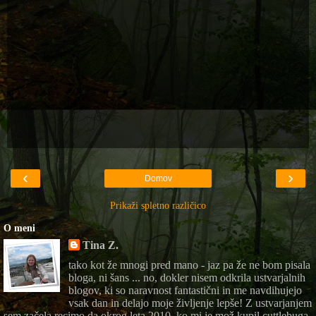
‹
›
Domov
Prikaži spletno različico
O meni
Tina Z.
tako kot že mnogi pred mano - jaz pa že ne bom pisala
bloga, ni šans ... no, dokler nisem odkrila ustvarjalnih
blogov, ki so naravnost fantastični in me navdihujejo
vsak dan in delajo moje življenje lepše! Z ustvarjanjem
sem začela recimo da okrog leta 2010, ko mi je mož kupil cuttlebuga,