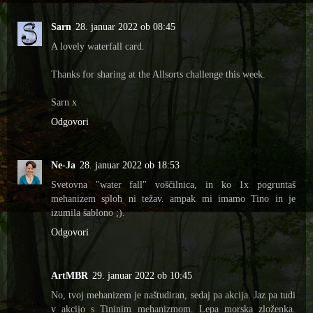
Sarn
28. januar 2022 ob 08:45
A lovely waterfall card.
Thanks for sharing at the Allsorts challenge this week.
Sarn x
Odgovori
Ne-Ja
28. januar 2022 ob 18:53
Svetovna "water fall" voščilnica, in ko 1x pogruntaš
mehanizem sploh ni težav. ampak mi imamo Tino in je
izumila šablono ;).
Odgovori
ArtMBR
29. januar 2022 ob 10:45
No, tvoj mehanizem je naštudiran, sedaj pa akcija. Jaz pa tudi
v akcijo s Tininim mehanizmom. Lepa morska zloženka.