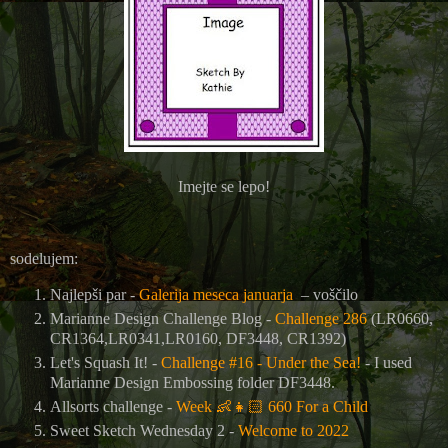
Imejte se lepo!
sodelujem:
Najlepši par -
Galerija meseca januarja
– voščilo
Marianne Design Challenge Blog -
Challenge 286
(LR0660,
CR1364,LR0341,LR0160, DF3448, CR1392)
Let's Squash It! -
Challenge #16 - Under the Sea!
- I used
Marianne Design Embossing folder DF3448.
Allsorts challenge -
Week
👶👧🏻
660 For a Child
Sweet Sketch Wednesday 2 -
Welcome to 2022