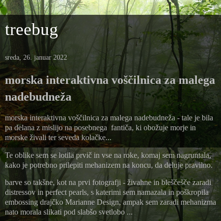
treebug
sreda, 26. januar 2022
morska interaktivna voščilnica za malega
nadebudneža
morska interaktivna voščilnica za malega nadebudneža - tale je bila
pa delana z mislijo na posebnega fantiča, ki obožuje morje in
morske živali ter seveda kolačke...
Te oblike sem se lotila prvič in vse na roke, komaj sem nagruntala,
kako je potrebno prilepiti mehanizem na koncu, da deluje pravilno.
barve so takšne, kot na prvi fotografji - živahne in bleščešče zaradi
distressov in perfect pearls, s katerimi sem namazala in poškropila
embossing drajčko Marianne Design, ampak sem zaradi mehanizma
nato morala slikati pod slabšo svetlobo ...