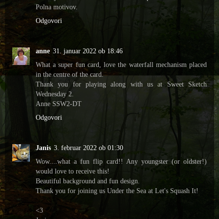
Polna motivov.
Odgovori
anne
31. januar 2022 ob 18:46
What a super fun card, love the waterfall mechanism placed
in the centre of the card.
Thank you for playing along with us at Sweet Sketch
Wednesday 2.
Anne SSW2-DT
Odgovori
Janis
3. februar 2022 ob 01:30
Wow....what a fun flip card!! Any youngster (or oldster!)
would love to receive this!
Beautiful background and fun design.
Thank you for joining us Under the Sea at Let's Squash It!
<3