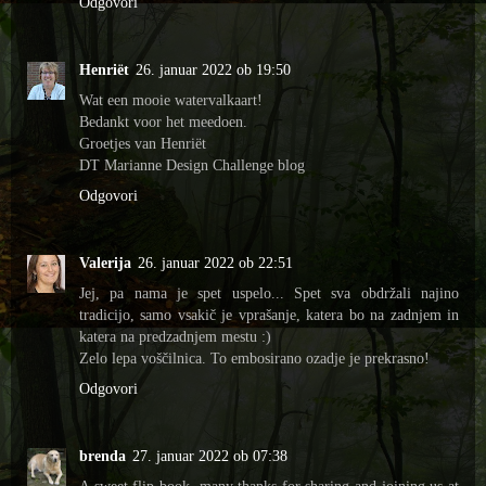
Odgovori
Henriët
26. januar 2022 ob 19:50
Wat een mooie watervalkaart!
Bedankt voor het meedoen.
Groetjes van Henriët
DT Marianne Design Challenge blog
Odgovori
Valerija
26. januar 2022 ob 22:51
Jej, pa nama je spet uspelo... Spet sva obdržali najino
tradicijo, samo vsakič je vprašanje, katera bo na zadnjem in
katera na predzadnjem mestu :)
Zelo lepa voščilnica. To embosirano ozadje je prekrasno!
Odgovori
brenda
27. januar 2022 ob 07:38
A sweet flip book, many thanks for sharing and joining us at