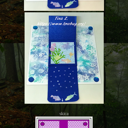
skica