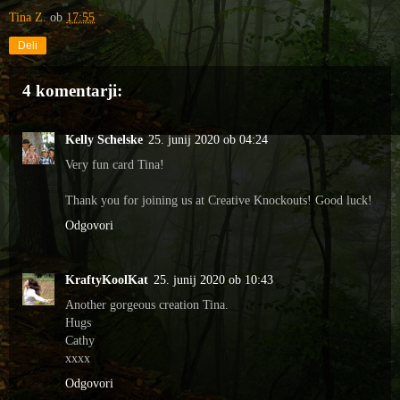
Tina Z.
ob
17:55
Deli
4 komentarji:
Kelly Schelske
25. junij 2020 ob 04:24
Very fun card Tina!
Thank you for joining us at Creative Knockouts! Good luck!
Odgovori
KraftyKoolKat
25. junij 2020 ob 10:43
Another gorgeous creation Tina.
Hugs
Cathy
xxxx
Odgovori