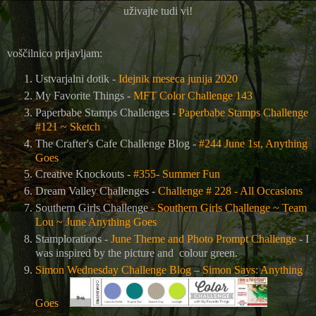
uživajte tudi vi!
voščilnico prijavljam:
Ustvarjalni dotik -
Idejnik meseca junija 2020
My Favorite Things -
MFT Color Challenge 143
Paperbabe Stamps Challenges -
Paperbabe Stamps Challenge
#121 ~ Sketch
The Crafter's Cafe Challenge Blog -
#244 June 1st, Anything
Goes
Creative Knockouts -
#355- Summer Fun
Dream Valley Challenges -
Challenge # 228 - All Occasions
Southern Girls Challenge -
Southern Girls Challenge ~ Team
Lou ~ June Anything Goes
Stamplorations -
June Theme and Photo Prompt Challenge
- I
was inspired by the picture and colour green.
Simon Wednesday Challenge Blog
–
Simon Says: Anything
Goes