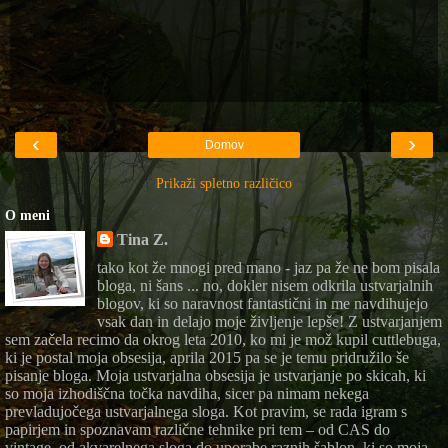
‹
›
Domov
Prikaži spletno različico
O meni
Tina Z.
tako kot že mnogi pred mano - jaz pa že ne bom pisala
bloga, ni šans ... no, dokler nisem odkrila ustvarjalnih
blogov, ki so naravnost fantastični in me navdihujejo
vsak dan in delajo moje življenje lepše! Z ustvarjanjem
sem začela recimo da okrog leta 2010, ko mi je mož kupil cuttlebuga,
ki je postal moja obsesija, aprila 2015 pa se je temu pridružilo še
pisanje bloga. Moja ustvarjalna obsesija je ustvarjanje po skicah, ki
so moja izhodiščna točka navdiha, sicer pa nimam nekega
prevladujočega ustvarjalnega sloga. Kot pravim, se rada igram s
papirjem in spoznavam različne tehnike pri tem – od CAS do
vintage, od akvarelnega sloga do uporabe raznih šablon, ki so moja