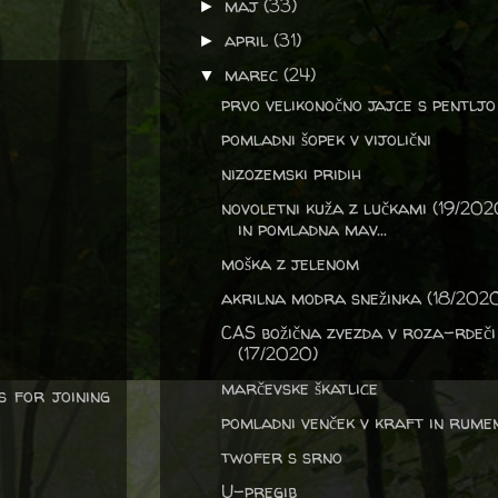
maj
(33)
►
april
(31)
►
marec
(24)
▼
prvo velikonočno jajce s pentljo
pomladni šopek v vijolični
nizozemski pridih
novoletni kuža z lučkami (19/202
in pomladna mav...
moška z jelenom
akrilna modra snežinka (18/202
CAS božična zvezda v roza-rdeči
(17/2020)
marčevske škatlice
s for joining
pomladni venček v kraft in rume
twofer s srno
U-pregib