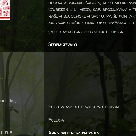
uporabe raznih šablon, ki so moja prv
ljubezen … ni meja, kar spoznavam v 
našem blogerskem svetu. pa še kontak
za vsak slučaj: tina.treebug@gmail.c
Ogled mojega celotnega profila
Spremljevalci
….
mooshing
Follow my blog with Bloglovin
Follow
ll the
Arhiv spletnega dnevnika