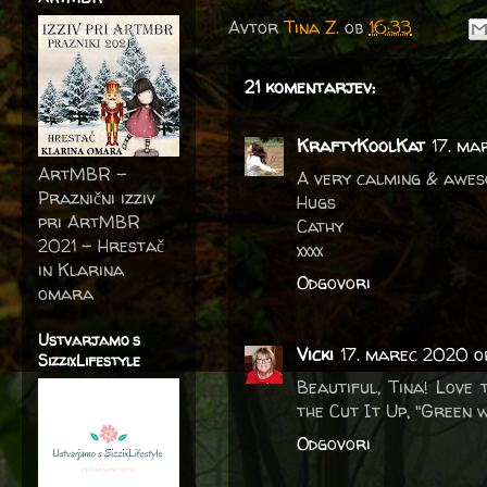
Avtor
Tina Z.
ob
16:33
21 komentarjev:
KraftyKoolKat
17. ma
ArtMBR -
A very calming & awes
Praznični izziv
Hugs
pri ArtMBR
Cathy
2021 – Hrestač
xxxx
in Klarina
Odgovori
omara
Ustvarjamo s
Vicki
17. marec 2020 o
SizzixLifestyle
Beautiful, Tina! Love 
the Cut It Up, "Green 
Odgovori