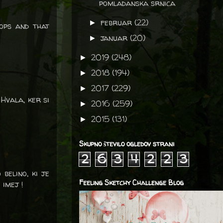
pomladanska srnica
februar
(22)
►
ops and that
januar
(20)
►
2019
(248)
►
2018
(194)
►
2017
(229)
►
Hvala, ker si
2016
(259)
►
2015
(131)
►
Skupno število ogledov strani
2
6
3
4
2
2
3
 belino, ki je
Feeling Sketchy Challenge Blog
 imej !