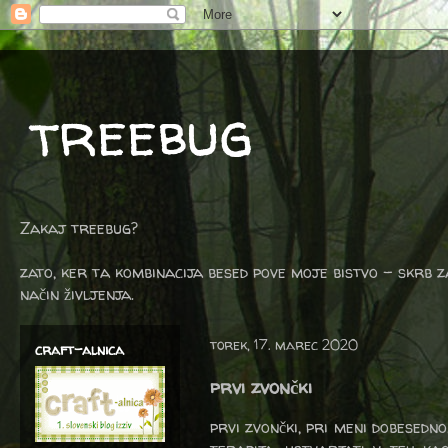
treebug
Zakaj treebug?
zato, ker ta kombinacija besed pove moje bistvo - skrb z
način življenja.
torek, 17. marec 2020
craft-alnica
prvi zvončki
prvi zvončki, pri meni dobesedn