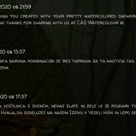
2020 ob 21:59
ign you created with your pretty watercolored snowdr
ina! thanks for sharing with us at CAS Watercolour xx
20 ob 13:37
lata barvna kombinacija je res taprava za ta kaotični čas. 
bjem.
020 ob 17:37
voščilnica z zvončki, nekaj zlate in zele le še poudari to
. Hvala, da sodeluješ na našem Izzivu v Veseli Hiški in lepo se