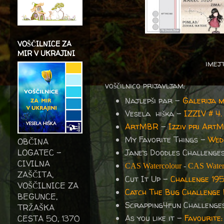
VOŠČILNICE ZA
MIR V UKRAJINI
imejt
voščilnico prijavljam:
Najlepši par -
Galerija 
Vesela hiška -
IZZIV # 
ArtMBR
-
Izziv pri Art
My Favorite Things -
Wed
OBČINA
LOGATEC -
Jane’s Doodles Challenge
CIVILNA
CAS Watercolour
-
CAS Water
ZAŠČITA,
Cut It Up -
Challenge 195
VOŠČILNICE ZA
Catch The Bug Challenge
BEGUNCE,
Scrapping4fun Challenge
TRŽAŠKA
As you like it -
Favourite
CESTA 50, 1370