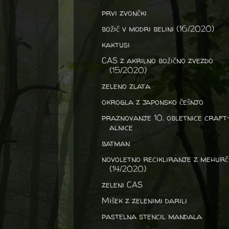
prvi zvončki
božič v modri belini (16/2020)
kaktusi
CAS z akrilno božično zvezdo
(15/2020)
zeleno zlata
okrogla z japonsko češnjo
praznovanje 10. obletnice craft
alnice
batman
novoletno recikliranje z mehurč
(14/2020)
zeleni CAS
Mišek z zelenimi darili
pastelna stencil mandala