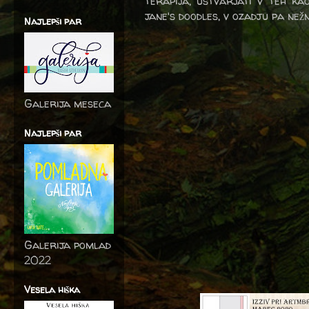
terapija, ustvarjati v teh kao
jane's doodles, v ozadju pa než
Najlepši par
Galerija meseca
Najlepši par
Galerija pomlad
2022
Vesela hiška