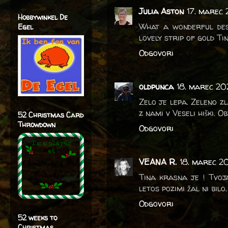
Julia Aston
17. marec 
Hobbywinkel De
What a wonderful des
Egel
lovely strip of gold T
Odgovori
oldpunca
18. marec 20
Zelo je lepa. Zeleno z
z nami v Veseli hiški. O
52 Christmas Card
Throwdown
Odgovori
VEANA R.
18. marec 2
Tina krasna je ! Tvoja 
letos pozimi žal ni bilo
Odgovori
52 weeks to
Christmas