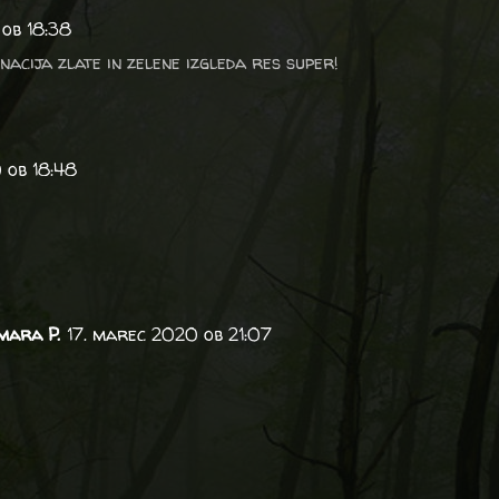
ob 18:38
nacija zlate in zelene izgleda res super!
 ob 18:48
mara P.
17. marec 2020 ob 21:07