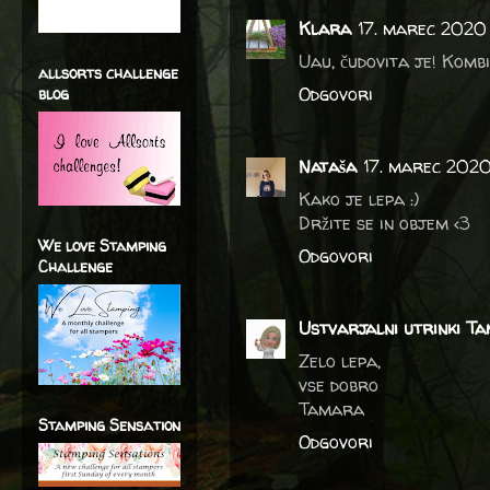
Klara
17. marec 2020 
Uau, čudovita je! Kombi
allsorts challenge
Odgovori
blog
Nataša
17. marec 2020
Kako je lepa :)
Držite se in objem <3
We love Stamping
Odgovori
Challenge
Ustvarjalni utrinki Ta
Zelo lepa,
vse dobro
Tamara
Stamping Sensation
Odgovori