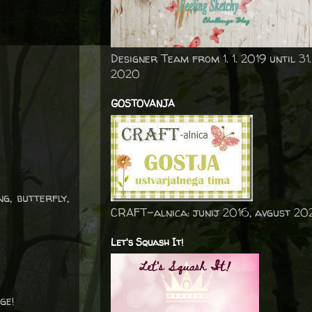
Designer Team from 1. 1. 2019 until 31.
2020
GOSTOVANJA
g, butterfly,
CRAFT-alnica: junij 2016, avgust 20
Let's Squash It!
ge!