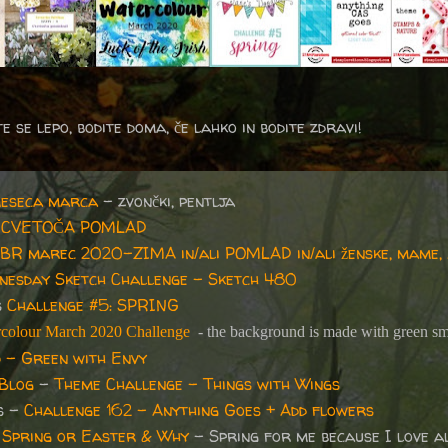
e se lepo, bodite doma, če lahko in bodite zdravi!
meseca marca
- zvončki, pentlja
4. CVETOČA POMLAD
MBR marec 2020-ZIMA in/ali POMLAD in/ali ženske, mame, 
nesday Sketch Challenge - Sketch 480
s
Challenge #5: SPRING
colour March 2020 Challenge
- the background is made with green s
 - Green with Envy
 Blog
-
Theme Challenge – Things with Wings
s -
Challenge 162 - Anything Goes + Add flowers
: Spring or Easter & Why
- Spring for me because I love a