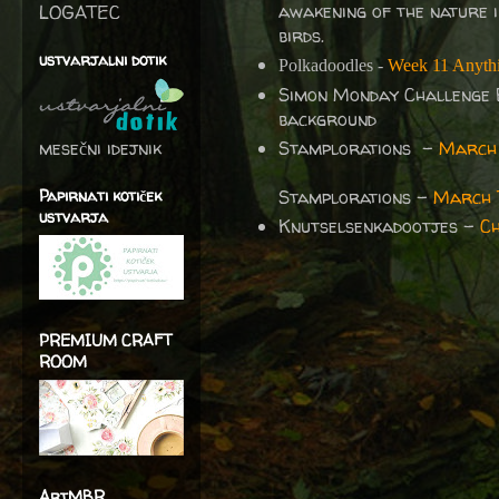
awakening of the nature in
LOGATEC
birds.
ustvarjalni dotik
Polkadoodles -
Week 11 Anythi
Simon Monday Challenge
background
mesečni idejnik
Stamplorations -
March 
Papirnati kotiček
Stamplorations -
March 
ustvarja
Knutselsenkadootjes -
Ch
PREMIUM CRAFT
ROOM
ArtMBR