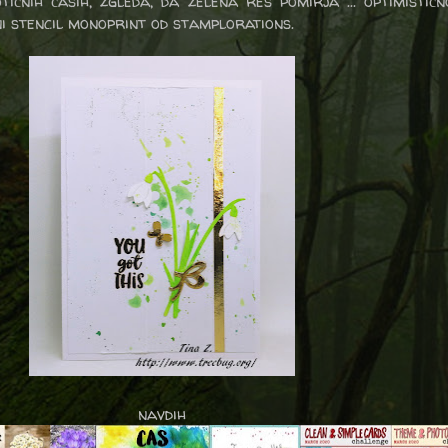
tičnih časih, zgleda, da zelena res pomirja ... optimističn
ni stencil monoprint od stamplorations.
navdih