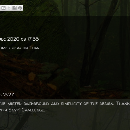
rec 2020 ob 17:55
ome creation Tina.
b 18:27
the misted background and simplicity of the design. Thank
with Envy" Challenge.