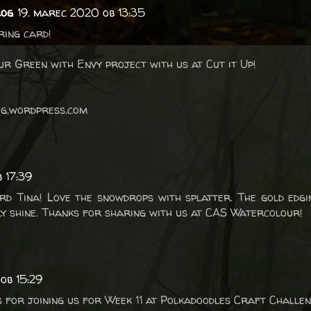
log
19. marec 2020 ob 13:35
ring card!
r Green with Envy project with us at Cut it Up!
og.wordpress.com
 17:39
ard Tina! Love the snowdrops with splatter. The gold edgin
y shine. Thanks for sharing with us at CAS Watercolour!
ob 15:29
 for joining us for Week 11 at Polkadoodles Craft Challen