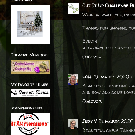
Cut It Up Challenge B
What a beautiful, inspi
Thanks for sharing you
Evelyn
http://mylittlecraftbl
Creative Moments
Odgovori
Loll
19. marec 2020 ob
My Favorite Things
Beautiful, uplifting c
and bow add some lovel
Odgovori
stamplorations
Judy V
21. marec 2020 
Beautiful card! Thanks