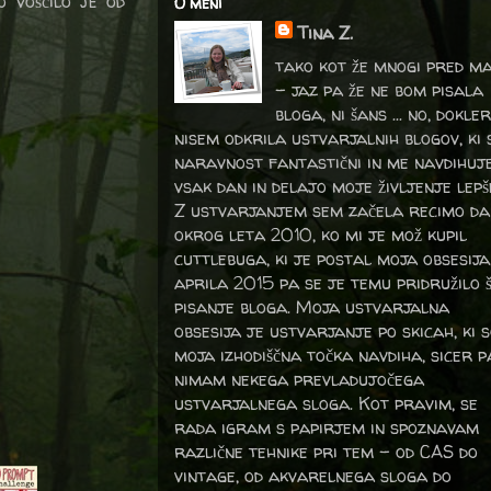
o voščilo je od
O meni
Tina Z.
tako kot že mnogi pred m
- jaz pa že ne bom pisala
bloga, ni šans ... no, dokler
nisem odkrila ustvarjalnih blogov, ki 
naravnost fantastični in me navdihuj
vsak dan in delajo moje življenje lepš
Z ustvarjanjem sem začela recimo da
okrog leta 2010, ko mi je mož kupil
cuttlebuga, ki je postal moja obsesija
aprila 2015 pa se je temu pridružilo 
pisanje bloga. Moja ustvarjalna
obsesija je ustvarjanje po skicah, ki 
moja izhodiščna točka navdiha, sicer p
nimam nekega prevladujočega
ustvarjalnega sloga. Kot pravim, se
rada igram s papirjem in spoznavam
različne tehnike pri tem – od CAS do
vintage, od akvarelnega sloga do