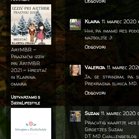
Odgovori
Klara
11. marec 2020
Hihi, pa imamo res podo
najboljše :)!
Odgovori
ArtMBR -
Praznični izziv
pri ArtMBR
Valerija
11. marec 20
2021 – Hrestač
Ja, se strinjam, pa s
in Klarina
Prekrasna slikica MD.
omara
Odgovori
Ustvarjamo s
SizzixLifestyle
Suzan
11. marec 2020 
Prachtig kaartje heb 
Groetjes Suzan
DT MD Challengeblog