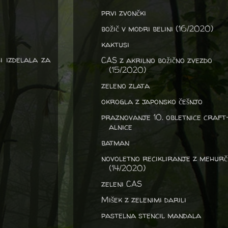
prvi zvončki
božič v modri belini (16/2020)
kaktusi
i izdelala za
CAS z akrilno božično zvezdo
(15/2020)
zeleno zlata
okrogla z japonsko češnjo
praznovanje 10. obletnice craft
alnice
batman
novoletno recikliranje z mehurč
(14/2020)
zeleni CAS
Mišek z zelenimi darili
pastelna stencil mandala