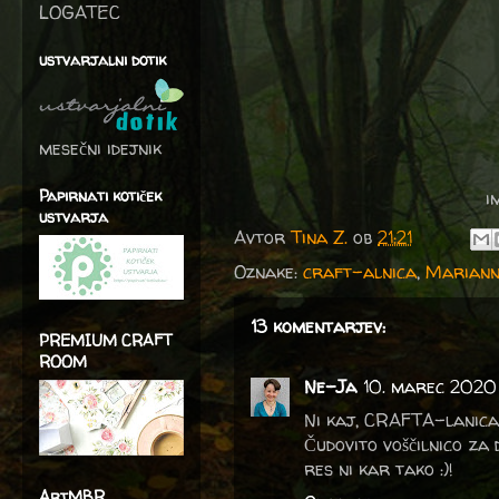
LOGATEC
ustvarjalni dotik
mesečni idejnik
Papirnati kotiček
i
ustvarja
Avtor
Tina Z.
ob
21:21
Oznake:
craft-alnica
,
Mariann
13 komentarjev:
PREMIUM CRAFT
ROOM
Ne-Ja
10. marec 2020
Ni kaj, CRAFTA-lanica j
Čudovito voščilnico za 
res ni kar tako :)!
ArtMBR