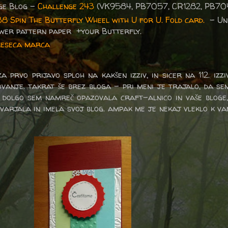
ge Blog –
Challenge 243
(VK9584, PB7057, CR1282, PB70
38 Spin The Butterfly Wheel with U for U. Fold card.
- Un
lower pattern paper +your Butterfly.
meseca marca
a prvo prijavo sploh na kakšen izziv, in sicer na 112. izzi
ovanje.
takrat še brez bloga - pri meni je trajalo, da se
.
dolgo sem namreč opazovala craft-alnico in vaše bloge,
varjala in imela svoj blog. ampak me je nekaj vleklo k va