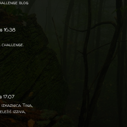
allenge blog
b 16:38
 challenge.
b 17:07
izkaznica Tina,
ležiš izziva,