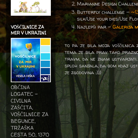
Marianne Design Challen
Butterfly challenge -
~1
silk/Use your dies/Use F
Najlepši par -
Galerija 
VOŠČILNICE ZA
MIR V UKRAJINI
to pa je bila moja voščilnica z
tema je bila prav tako prazn
travm, da ne znam ustvarjati
sploh sanjala, da bom kdaj ust
je zgodovina :)))
OBČINA
LOGATEC -
CIVILNA
ZAŠČITA,
VOŠČILNICE ZA
BEGUNCE,
TRŽAŠKA
CESTA 50, 1370