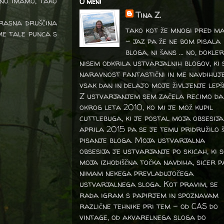
ino imamo, tako
O meni
Tina Z.
krasna druščina
tako kot že mnogi pred m
me tale punca s
- jaz pa že ne bom pisala
bloga, ni šans ... no, dokler
nisem odkrila ustvarjalnih blogov, ki 
naravnost fantastični in me navdihuj
vsak dan in delajo moje življenje lepš
Z ustvarjanjem sem začela recimo da
okrog leta 2010, ko mi je mož kupil
cuttlebuga, ki je postal moja obsesija
aprila 2015 pa se je temu pridružilo 
pisanje bloga. Moja ustvarjalna
obsesija je ustvarjanje po skicah, ki 
moja izhodiščna točka navdiha, sicer p
nimam nekega prevladujočega
ustvarjalnega sloga. Kot pravim, se
rada igram s papirjem in spoznavam
različne tehnike pri tem – od CAS do
vintage, od akvarelnega sloga do