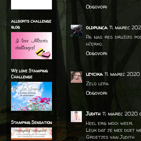
Odgovori
allsorts challenge
blog
oldpunca
11. marec 20
Pa nas res družijo pod
hčerko.
Odgovori
We love Stamping
leycika
11. marec 2020
Challenge
Zelo lepa
Odgovori
Judith
11. marec 2020 
Stamping Sensation
Heel erg mooi weer.
Leuk dat je mee doet m
Groetjes van Judith