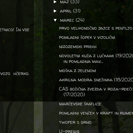
maj
(33)
►
april
(31)
►
marec
(24)
▼
prvo velikonočno jajce s pentljo
etnico! In vse
pomladni šopek v vijolični
nizozemski pridih
novoletni kuža z lučkami (19/202
in pomladna mav...
moška z jelenom
vojo hčerko.
akrilna modra snežinka (18/202
CAS božična zvezda v roza-rdeči
(17/2020)
marčevske škatlice
pomladni venček v kraft in rume
twofer s srno
U-pregib