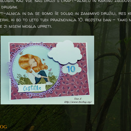
 blogih, kaj vse nas druži s craft-alnico in kakšno zgodov
a drugim.
t-alnica in da se bomo še dolgo in zanimivo družili, res 
erki, ki bo to leto tudi praznovala 10. rojstni dan - tako 
e ji nisem mogla upreti.
LOG