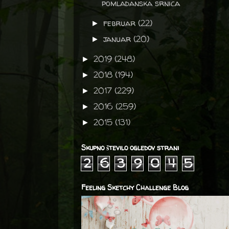
pomladanska srnica
februar
(22)
►
januar
(20)
►
2019
(248)
►
2018
(194)
►
2017
(229)
►
2016
(259)
►
2015
(131)
►
Skupno število ogledov strani
2
6
3
9
0
4
5
Feeling Sketchy Challenge Blog