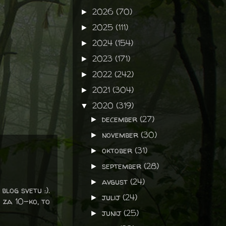
2026
(70)
►
2025
(111)
►
2024
(154)
►
2023
(171)
►
2022
(242)
►
2021
(304)
►
2020
(319)
▼
december
(27)
►
november
(30)
►
oktober
(31)
►
september
(28)
►
avgust
(24)
►
blog svetu :).
julij
(24)
►
i za 10-ko, to
junij
(25)
►