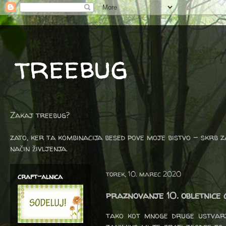
treebug
Zakaj treebug?
zato, ker ta kombinacija besed pove moje bistvo - skrb z
način življenja.
torek, 10. marec 2020
craft-alnica
praznovanje 10. obletnice
tako kot mnoge druge ustvar