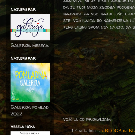
zanimivo mi je brati zgodbe po
da je tudi moja zgodba podobn
Najlepši par
najprej pa vse najboljše, craf
ste! voščilnica bo namenjena hč
temi lasmi spominja nanjo, da s
Galerija meseca
Najlepši par
Galerija pomlad
2022
voščilnico prijavljam:
Vesela hiška
Craft-alnica -
z BLOGA na B