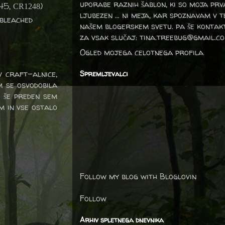
uporabe raznih šablon, ki so moja prv
45,
)
CR1248
ljubezen … ni meja, kar spoznavam v 
bleached
našem blogerskem svetu. pa še kontak
za vsak slučaj: tina.treebug@gmail.c
Ogled mojega celotnega profila
v craft-alnice,
Spremljevalci
m se osvodobila
 še preden sem
m in vse ostalo
Follow my blog with Bloglovin
Follow
Arhiv spletnega dnevnika