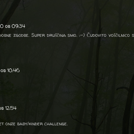
20 ob 09:34
obne zgodbe. Super druščina smo. :-) Čudovito voščilnico s
 ob 10:46
ob 12:54
et onze baby/kinder challenge.