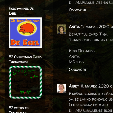
DT Marianne Design Ch
Hobbywinkel De
Odgovori
Egel
Anita
11. marec 2020 o
Beautiful card Tina
Thanks for joining our
Kind Regards
Anita
52 Christmas Card
MDblog
Throwdown
Odgovori
Aniet
11. marec 2020 o
Kakšna sladka otroška 
da se lahko ponovno ude
Lep pozdrav od Aniet
52 weeks to
DT MD Challenge blog
Christmas