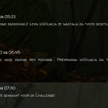
 ob 05:33
bno zgodovino:)! Lepa voščilnica je nastala za tvojo desetl
20 ob 06:45
o naše zgodbe res podobne... Prekrasna voščilnica za t
ob 07:30
je gemaakt voor de Challenge!