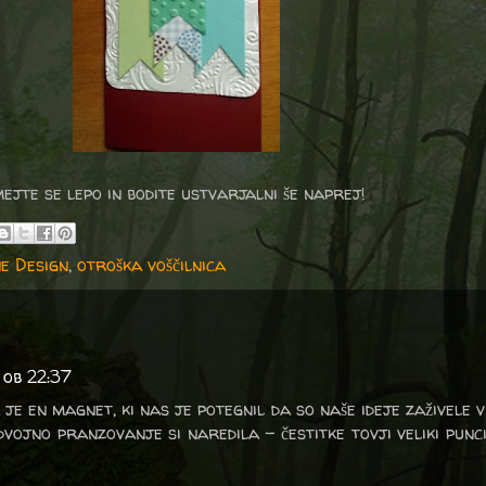
mejte se lepo in bodite ustvarjalni še naprej!
e Design
,
otroška voščilnica
 ob 22:37
e en magnet, ki nas je potegnil da so naše ideje zaživele v 
dvojno pranzovanje si naredila - čestitke tovji veliki punc