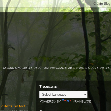
ttlebug. okolje je delo, ustvarjanje je strast, oboje pa je
Translate
Powered by
Translate
e craft-alnice
.