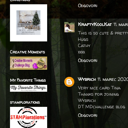
Odgovori
KraftyKoolKat
11. ma
This is so cute & prett
Hugs
Cathy
xxxx
Creative Moments
Odgovori
Wybrich
11. marec 202
My Favorite Things
Very nice card Tina
Thanks for joining
Wybrich
stamplorations
DT MDchallenge blog
Odgovori