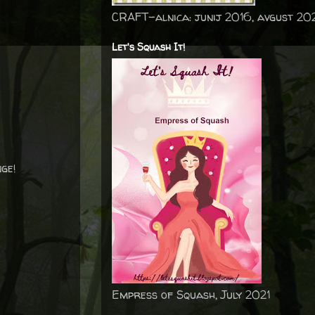
CRAFT-alnica: junij 2016, avgust 20
Let's Squash It!
ge!
Empress of Squash, July 2021