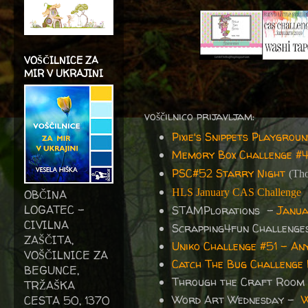
VOŠČILNICE ZA
MIR V UKRAJINI
voščilnico prijavljam:
Pixie's Snippets Playgrou
Memory Box Challenge #45
PSC#52 Starry Night
(Tho
HLS January CAS Challenge
OBČINA
LOGATEC -
STAMPlorations -
Janua
CIVILNA
Scrapping4fun Challeng
ZAŠČITA,
Uniko Challenge #51 - Any
VOŠČILNICE ZA
Catch The Bug Challenge
BEGUNCE,
Through the Craft Room
TRŽAŠKA
Word Art Wednesday -
W
CESTA 50, 1370