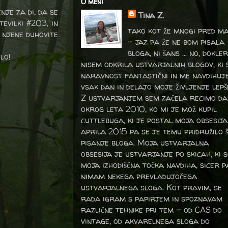
O meni
nje za di, da se
Tina Z.
tevilki #203, in
tako kot že mnogi pred m
 njene duhovite
- jaz pa že ne bom pisala
bloga, ni šans ... no, dokler
lo!
nisem odkrila ustvarjalnih blogov, ki 
naravnost fantastični in me navdihuj
vsak dan in delajo moje življenje lepš
Z ustvarjanjem sem začela recimo da
okrog leta 2010, ko mi je mož kupil
cuttlebuga, ki je postal moja obsesija
aprila 2015 pa se je temu pridružilo 
pisanje bloga. Moja ustvarjalna
obsesija je ustvarjanje po skicah, ki 
moja izhodiščna točka navdiha, sicer p
nimam nekega prevladujočega
ustvarjalnega sloga. Kot pravim, se
rada igram s papirjem in spoznavam
različne tehnike pri tem – od CAS do
vintage, od akvarelnega sloga do