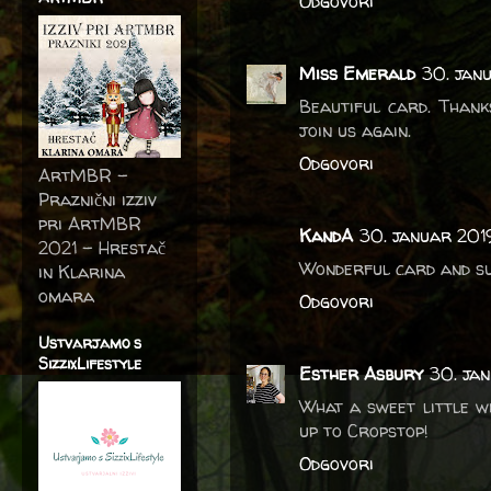
Odgovori
Miss Emerald
30. janu
Beautiful card. Thank
join us again.
Odgovori
ArtMBR -
Praznični izziv
pri ArtMBR
KandA
30. januar 2019
2021 – Hrestač
Wonderful card and suc
in Klarina
omara
Odgovori
Ustvarjamo s
SizzixLifestyle
Esther Asbury
30. jan
What a sweet little wi
up to Cropstop!
Odgovori