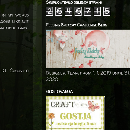
Skupno število ogledov strani
2
6
4
6
7
1
5
s in my world
looks like she
Feeling Sketchy Challenge Blog
autiful lady!
 DI. Čudovito
Designer Team from 1. 1. 2019 until 31.
2020
GOSTOVANJA