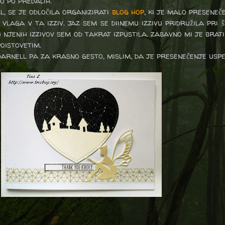
jo po predalih.
l, se je odločila organizirati
blog hop
, ki je malo preseneče
vlaga v ta izziv. jaz sem se diinemu izzivu pridružila pri š
njenih izzivov sem od takrat izpustila. zabavno mi je brati
poistovetim.
 darnell pa za krasno gesto, mislim, da je presenečenje uspe