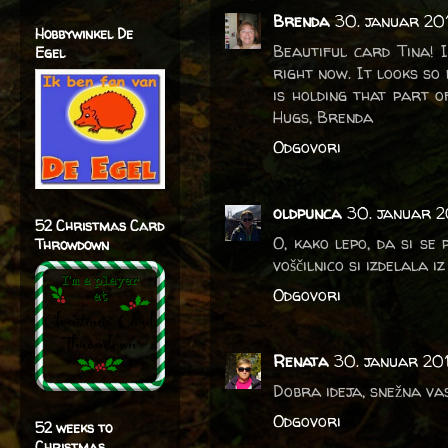
Brenda
30. januar 201
Hobbywinkel De
Beautiful card Tina! 
Egel
right now. It looks so 
is holding that part o
Hugs, Brenda
Odgovori
oldpunca
30. januar 2
52 Christmas Card
O, kako lepo, da si se
Throwdown
voščilnico si izdelala iz
Odgovori
Renata
30. januar 201
Dobra ideja, snežna vas
Odgovori
52 weeks to
Christmas