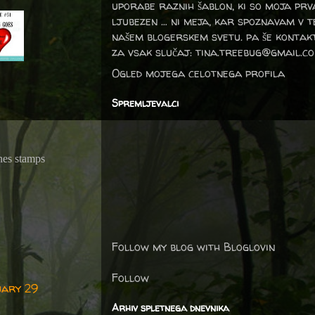
uporabe raznih šablon, ki so moja prv
ljubezen … ni meja, kar spoznavam v 
našem blogerskem svetu. pa še kontak
za vsak slučaj: tina.treebug@gmail.c
Ogled mojega celotnega profila
Spremljevalci
hes stamps
Follow my blog with Bloglovin
Follow
uary 29
Arhiv spletnega dnevnika