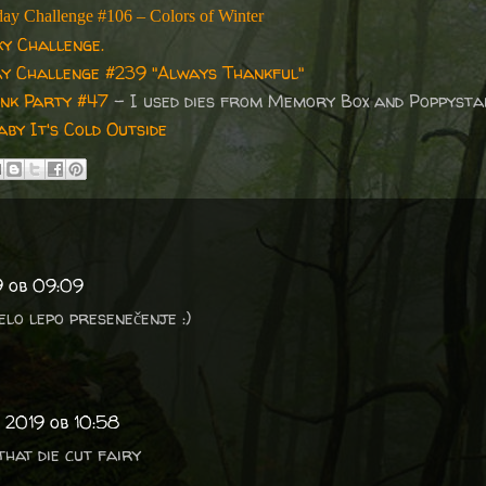
day Challenge #106 – Colors of Winter
y Challenge.
y Challenge #239 "Always Thankful"
ink Party #47
- I used dies from Memory Box and Poppysta
by It's Cold Outside
9 ob 09:09
elo lepo presenečenje :)
 2019 ob 10:58
that die cut fairy