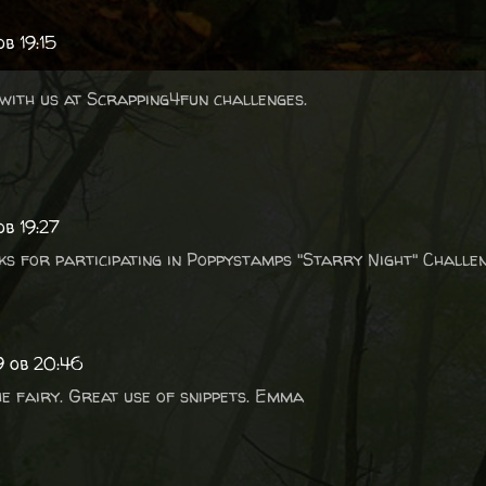
b 19:15
with us at Scrapping4fun challenges.
ob 19:27
ks for participating in Poppystamps "Starry Night" Challen
9 ob 20:46
e fairy. Great use of snippets. Emma