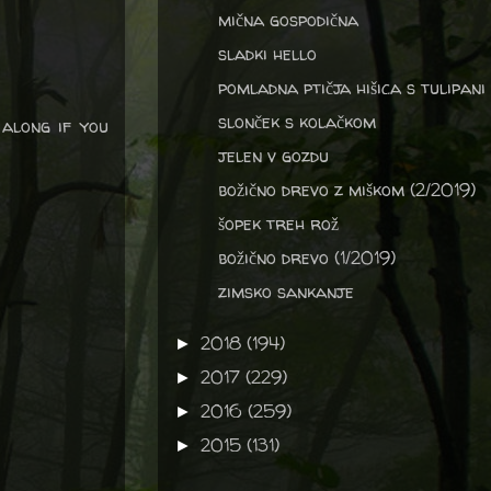
mična gospodična
sladki hello
pomladna ptičja hišica s tulipani
slonček s kolačkom
 along if you
jelen v gozdu
božično drevo z miškom (2/2019)
šopek treh rož
božično drevo (1/2019)
zimsko sankanje
2018
(194)
►
2017
(229)
►
2016
(259)
►
2015
(131)
►