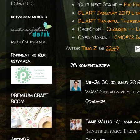
LOGATEC
Your Next Stamp -
Fun Fri
DL.ART January 2019 Link
ustvarjalni dotik
DL.ART Thankful Thursda
CropStop -
Changes -- L
Card Mania -
CMC#112 Ba
mesečni idejnik
Avtor
Tina Z.
ob
22:49
Papirnati kotiček
ustvarja
26 komentarjev:
Ne-Ja
30. januar 201
WAW čudovita vila in z
PREMIUM CRAFT
Odgovori
ROOM
Jane Willis
30. januar
Beautiful card, I love 
ArtMBR