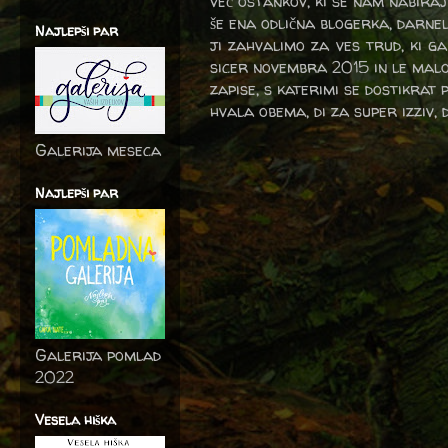
več ostankov, ki se nam nabira
še ena odlična blogerka, darnel
Najlepši par
ji zahvalimo za ves trud, ki ga 
sicer novembra 2015 in le malo 
zapise, s katerimi se dostikrat 
hvala obema, di za super izziv,
Galerija meseca
Najlepši par
Galerija pomlad
2022
Vesela hiška