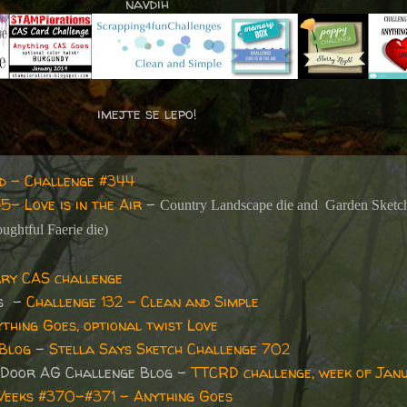
navdih
imejte se lepo!
nd - Challenge #344
- Love is in the Air
-
Country Landscape die and Garden Sketc
ughtful Faerie die)
ry CAS challenge
es -
Challenge 132 - Clean and Simple
thing Goes, optional twist Love
 Blog
-
Stella Says Sketch Challenge 702
 Door AG Challenge Blog -
TTCRD challenge, week of Jan
eeks #370-#371 - Anything Goes