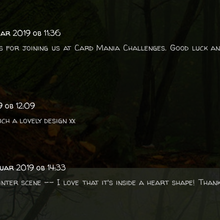
ar 2019 ob 11:36
s for joining us at Card Mania Challenges. Good luck an
 ob 12:09
h a lovely design xx
uar 2019 ob 14:33
nter scene -- I love that it's inside a heart shape! Thank