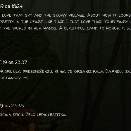
9 ob 18:24
I love that sky and the snowy village. About how it look
pretty in the heart like that, I just love that! Your fairy 
f the world in her hands. A beautiful card to honor a be
019 ob 23:37
 pridružila presenečenju, ki ga je organizirala Darnell za
 ostankov. :-)
9 ob 23:38
ica v srcu. Zelo lepa čestitka.