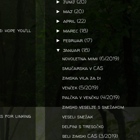
junij
(20)
►
maj
(20)
►
april
(22)
►
d hope you'll
marec
(18)
►
februar
(17)
►
januar
(18)
▼
novoletna mimi (6/2019)
smučarska v CAS
zimska vila za di
venček (5/2019)
palčka v venčku (4/2019)
zimsko veselje s snežakom
s for linking
veseli snežak
delfini s tresočko
beli zimski CAS (3/2019)