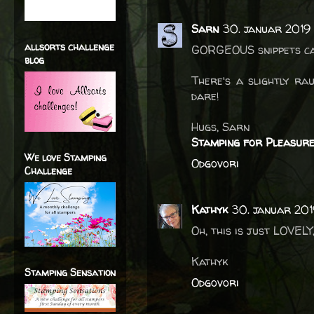
Sarn
30. januar 2019 
allsorts challenge
GORGEOUS snippets ca
blog
There's a slightly rau
dare!
Hugs, Sarn
Stamping for Pleasur
We love Stamping
Odgovori
Challenge
Kathyk
30. januar 201
Oh, this is just LOVE
Kathyk
Stamping Sensation
Odgovori