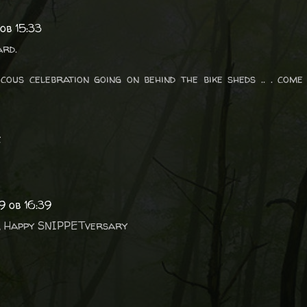
ob 15:33
rd.
cous celebration going on behind the bike sheds .. . come
e
9 ob 16:39
LY, Happy SNIPPETversary