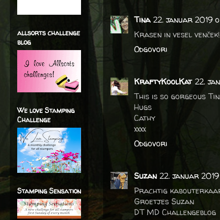
Tina
22. januar 2019 o
allsorts challenge
Krasen in vesel venček!
blog
Odgovori
KraftyKoolKat
22. ja
This is so gorgeous Ti
Hugs
We love Stamping
Cathy
Challenge
xxxx
Odgovori
Suzan
22. januar 2019 
Prachtig kabouterkaa
Stamping Sensation
Groetjes Suzan
DT MD Challengeblog