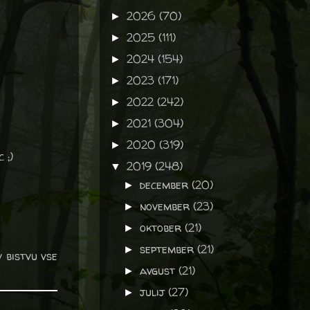
2026
(70)
►
2025
(111)
►
2024
(154)
►
2023
(171)
►
2022
(242)
►
2021
(304)
►
2020
(319)
►
 ;)
2019
(248)
▼
december
(20)
►
november
(23)
►
oktober
(21)
►
september
(21)
►
v bistvu vse
avgust
(21)
►
julij
(27)
►