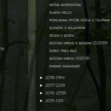
mična gospodična
sladki hello
pomladna ptičja hišica s tulipani
slonček s kolačkom
jelen v gozdu
božično drevo z miškom (2/2019)
te.
šopek treh rož
božično drevo (1/2019)
zimsko sankanje
2018
(194)
►
2017
(229)
►
2016
(259)
►
2015
(131)
►