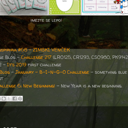
imejte se lepo!
inspirira #68 - ZIMSKI VENČEK
ge Blog -
Challenge 217
(LR0125, CR1293, CS0980, PK9142
2 -
It's 2019
first challenge
 Blog
-
January - B-I-N-G-O Challenge
- something blue 
nt
llenge 6: New Beginning!
- New Year is a new beginning.