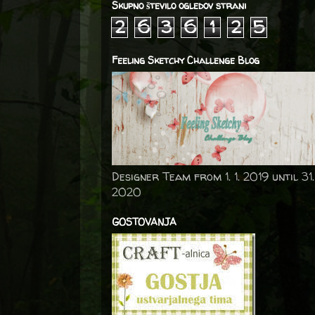
Skupno število ogledov strani
2
6
3
6
1
2
5
Feeling Sketchy Challenge Blog
Designer Team from 1. 1. 2019 until 31.
2020
GOSTOVANJA