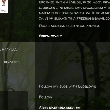
uporabe raznih šablon, ki so moja prv
ljubezen … ni meja, kar spoznavam v 
našem blogerskem svetu. pa še kontak
za vsak slučaj: tina.treebug@gmail.c
Ogled mojega celotnega profila
Spremljevalci
, HK1703)
- player's
Follow my blog with Bloglovin
Follow
Arhiv spletnega dnevnika