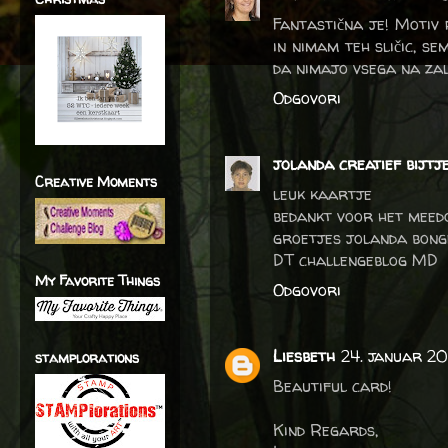
Fantastična je! Motiv
in nimam teh sličic, se
da nimajo vsega na zalo
Odgovori
jolanda creatief bijtj
Creative Moments
leuk kaartje
bedankt voor het meed
groetjes jolanda bong
DT challengeblog MD
My Favorite Things
Odgovori
Liesbeth
24. januar 20
stamplorations
Beautiful card!
Kind Regards,