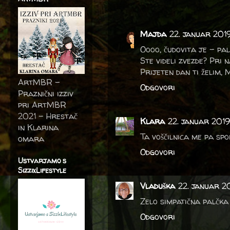
Majda
22. januar 201
Oooo, čudovita je - pal
Ste videli zvezde? Pri 
Prijeten dan ti želim,
ArtMBR -
Odgovori
Praznični izziv
pri ArtMBR
2021 – Hrestač
Klara
22. januar 2019
in Klarina
Ta voščilnica me pa sp
omara
Odgovori
Ustvarjamo s
SizzixLifestyle
Vladuška
22. januar 2
Zelo simpatična palčka 
Odgovori