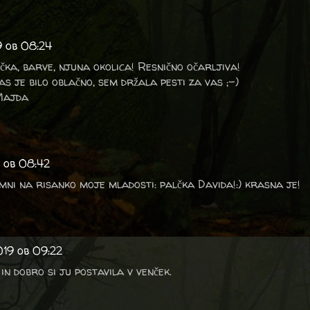
9 ob 08:24
čka, barve, njuna okolica! Resnično očarljiva!
nas je bilo oblačno, sem držala pesti za vas ;-)
 Majda
 ob 08:42
omni na risanko moje mladosti: palčka Davida!:) krasna je!
019 ob 09:22
in dobro si ju postavila v venček.