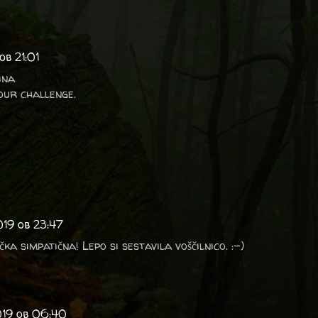
ob 21:01
ina
our challenge.
019 ob 23:47
ka simpatična! Lepo si sestavila voščilnico. :-)
019 ob 06:40