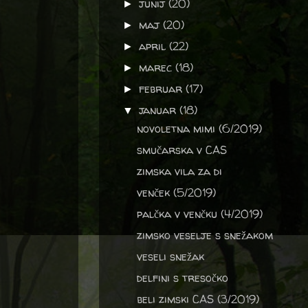
junij
(20)
►
maj
(20)
►
april
(22)
►
marec
(18)
►
februar
(17)
►
januar
(18)
▼
novoletna mimi (6/2019)
smučarska v CAS
zimska vila za di
venček (5/2019)
palčka v venčku (4/2019)
zimsko veselje s snežakom
veseli snežak
delfini s tresočko
beli zimski CAS (3/2019)