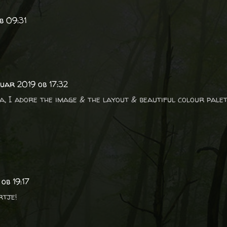
b 09:31
nuar 2019 ob 17:32
na, I adore the image & the layout & beautiful colour palet
ob 19:17
rtje!