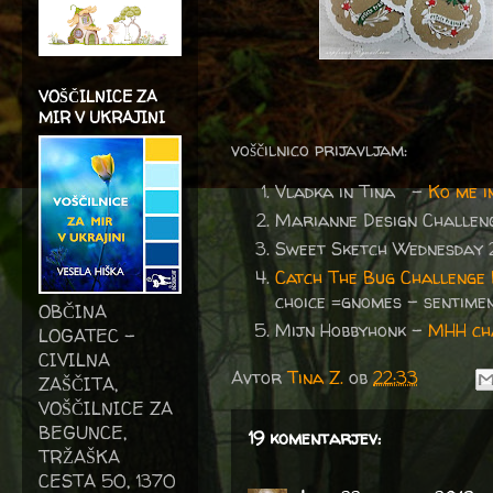
VOŠČILNICE ZA
MIR V UKRAJINI
voščilnico prijavljam:
Vladka in Tina -
Ko me 
Marianne Design Challen
Sweet Sketch Wednesday 
Catch The Bug Challenge
choice =gnomes - sentime
OBČINA
Mijn Hobbyhonk -
MHH cha
LOGATEC -
CIVILNA
Avtor
Tina Z.
ob
22:33
ZAŠČITA,
VOŠČILNICE ZA
BEGUNCE,
19 komentarjev:
TRŽAŠKA
CESTA 50, 1370