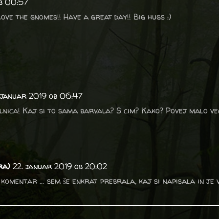
ob 00:57
love the gnomes!! Have a great day!! Big hugs :)
 januar 2019 ob 06:47
ilnica! Kaj si to sama barvala? S cim? Kako? Povej malo vec
ra)
22. januar 2019 ob 20:02
j komentar ... sem še enkrat prebrala, kaj si napisala in je 