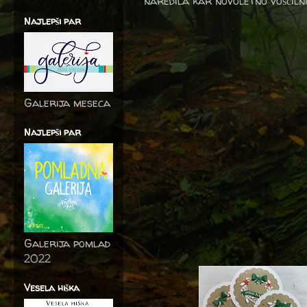
naredila kar novoletno voščiln
Najlepši par
Galerija meseca
Najlepši par
Galerija pomlad
2022
Vesela hiška