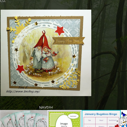
ico.
navdih