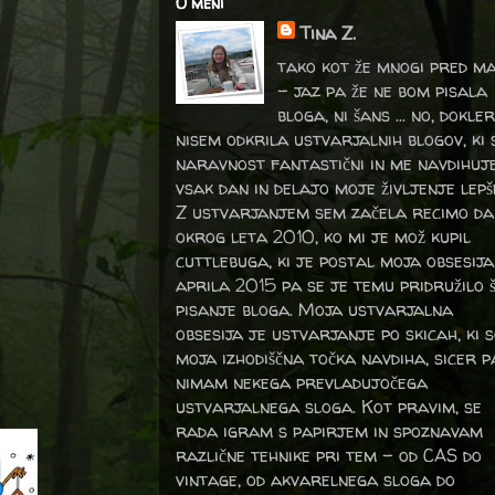
O meni
Tina Z.
tako kot že mnogi pred m
- jaz pa že ne bom pisala
bloga, ni šans ... no, dokler
nisem odkrila ustvarjalnih blogov, ki 
naravnost fantastični in me navdihuj
vsak dan in delajo moje življenje lepš
Z ustvarjanjem sem začela recimo da
okrog leta 2010, ko mi je mož kupil
cuttlebuga, ki je postal moja obsesija
aprila 2015 pa se je temu pridružilo 
pisanje bloga. Moja ustvarjalna
obsesija je ustvarjanje po skicah, ki 
moja izhodiščna točka navdiha, sicer p
nimam nekega prevladujočega
ustvarjalnega sloga. Kot pravim, se
rada igram s papirjem in spoznavam
različne tehnike pri tem – od CAS do
vintage, od akvarelnega sloga do