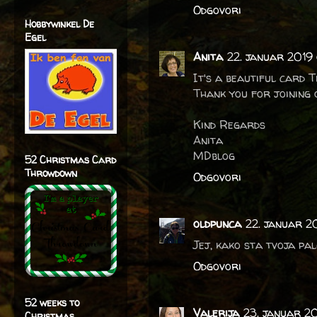
Odgovori
Hobbywinkel De
Egel
Anita
22. januar 2019 
It's a beautiful card T
Thank you for joining 
Kind Regards
Anita
MDblog
52 Christmas Card
Throwdown
Odgovori
oldpunca
22. januar 2
Jej, kako sta tvoja palč
Odgovori
52 weeks to
Valerija
23. januar 2
Christmas