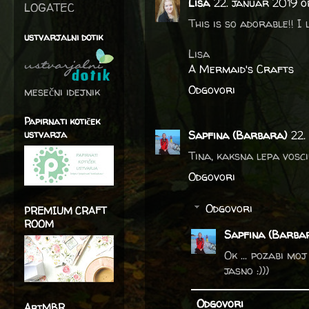
Lisa
22. januar 2019 
LOGATEC
This is so adorable!! I 
ustvarjalni dotik
Lisa
A Mermaid's Crafts
Odgovori
mesečni idejnik
Papirnati kotiček
ustvarja
Sapfina (Barbara)
22.
Tina, kaksna lepa vosc
Odgovori
Odgovori
PREMIUM CRAFT
ROOM
Sapfina (Barba
Ok ... pozabi mo
jasno :)))
Odgovori
ArtMBR