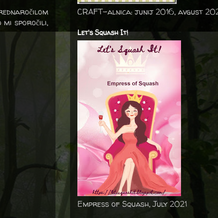
prednaročilom
CRAFT-alnica: junij 2016, avgust 20
 mi sporočili,
Let's Squash It!
Empress of Squash, July 2021