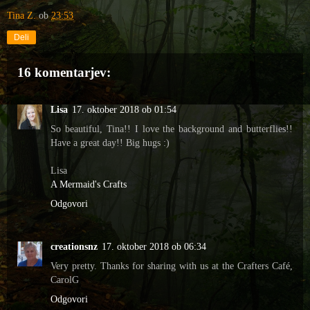
Tina Z.
ob
23:53
Deli
16 komentarjev:
Lisa
17. oktober 2018 ob 01:54
So beautiful, Tina!! I love the background and butterflies!!
Have a great day!! Big hugs :)
Lisa
A Mermaid's Crafts
Odgovori
creationsnz
17. oktober 2018 ob 06:34
Very pretty. Thanks for sharing with us at the Crafters Café,
CarolG
Odgovori