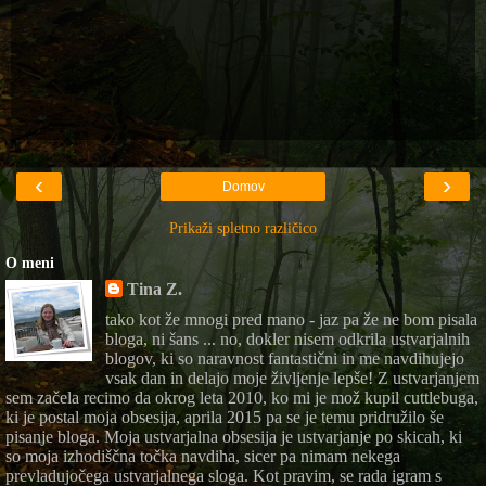
‹
›
Domov
Prikaži spletno različico
O meni
Tina Z.
tako kot že mnogi pred mano - jaz pa že ne bom pisala
bloga, ni šans ... no, dokler nisem odkrila ustvarjalnih
blogov, ki so naravnost fantastični in me navdihujejo
vsak dan in delajo moje življenje lepše! Z ustvarjanjem
sem začela recimo da okrog leta 2010, ko mi je mož kupil cuttlebuga,
ki je postal moja obsesija, aprila 2015 pa se je temu pridružilo še
pisanje bloga. Moja ustvarjalna obsesija je ustvarjanje po skicah, ki
so moja izhodiščna točka navdiha, sicer pa nimam nekega
prevladujočega ustvarjalnega sloga. Kot pravim, se rada igram s