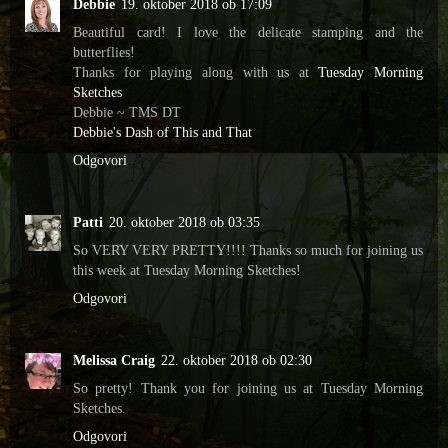
Debbie
19. oktober 2018 ob 17:09
Beautiful card! I love the delicate stamping and the
butterflies!
Thanks for playing along with us at
Tuesday Morning
Sketches
Debbie ~ TMS DT
Debbie's Dash of This and That
Odgovori
Patti
20. oktober 2018 ob 03:35
So VERY VERY PRETTY!!!! Thanks so much for joining us
this week at Tuesday Morning Sketches!
Odgovori
Melissa Craig
22. oktober 2018 ob 02:30
So pretty! Thank you for joining us at Tuesday Morning
Sketches.
Odgovori