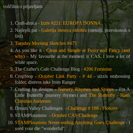
voščilnico prijavljam:
Craft-alnica -
Izziv #221: EUROPA DONNA
Najlepši par -
Galerija meseca oktobra
(metulji, pravokotnik s
šivi)
Tuesday Morning Sketches #475
As you like it -
Clean and Simple or Fussy and Fancy (and
why)
– My favourite at the moment is CAS, I love a lot of
white space.
The Crafter's Cafe Challenge Blog
-
#206 Feminine
CropStop -
October Link Party - # 44
- sizzix embossing
folder, distress inks from Ranger
Crafting by designs -
Nursery Rhymes and Stories
- I'm A
Little Butterfly (nursery rhymes) and
The Butterfly - Hans
Christian Andersen
Dream Valley Challenges -
Challenge # 188 - Flowers
STAMPlorations -
October CAS Challenge
STAMPlorations Never-ending Anything Goes Challenge
- I
used your die "wonderful".