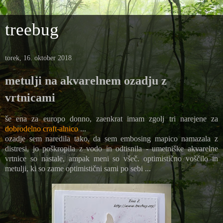
treebug
torek, 16. oktober 2018
metulji na akvarelnem ozadju z
vrtnicami
še ena za europo donno, zaenkrat imam zgolj tri narejene za
dobrodelno craft-alnico
...
ozadje sem naredila tako, da sem embosing mapico namazala z
distresi, jo poškropila z vodo in odtisnila - umetniške akvarelne
vrtnice so nastale, ampak meni so všeč. optimistično voščilo in
metulji, ki so zame optimistični sami po sebi ...