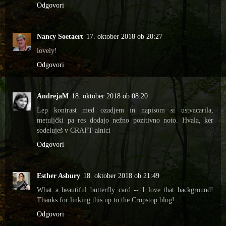
Odgovori
Nancy Soetaert
17. oktober 2018 ob 20:27
lovely!
Odgovori
AndrejaM
18. oktober 2018 ob 08:20
Lep kontrast med ozadjem in napisom si ustvacarila,
metuljčki pa res dodajo nežno pozitivno noto. Hvala, ker
sodeluješ v CRAFT-alnici
Odgovori
Esther Asbury
18. oktober 2018 ob 21:49
What a beautiful butterfly card -- I love that background!
Thanks for linking this up to the Cropstop blog!
Odgovori