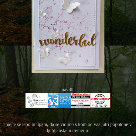
navdih
imejte se lepo in upam, da se vidimo s kom od vas jutri popoldne v
ljubljanskem rayherju!