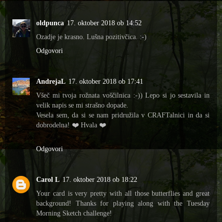
oldpunca
17. oktober 2018 ob 14:52
Ozadje je krasno. Lušna pozitivčica. :-)
Odgovori
AndrejaL
17. oktober 2018 ob 17:41
Všeč mi tvoja rožnata voščilnica :-)) Lepo si jo sestavila in
velik napis se mi strašno dopade.
Vesela sem, da si se nam pridružila v CRAFTalnici in da si
dobrodelna! ❤️ Hvala ❤️
Odgovori
Carol L
17. oktober 2018 ob 18:22
Your card is very pretty with all those butterflies and great
background! Thanks for playing along with the Tuesday
Morning Sketch challenge!