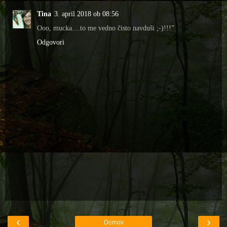
Tina
3. april 2018 ob 08:56
Ooo, mucka....to me vedno čisto navduši ;-)!!!”
Odgovori
‹
›
Domov