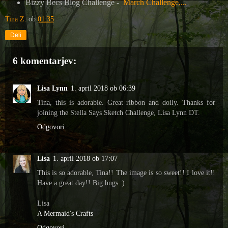
Bizzy Becs Blog Challenge -
March Challenge....
Tina Z.
ob
01:35
Deli
6 komentarjev:
Lisa Lynn
1. april 2018 ob 06:39
Tina, this is adorable. Great ribbon and doily. Thanks for
joining the Stella Says Sketch Challenge, Lisa Lynn DT.
Odgovori
Lisa
1. april 2018 ob 17:07
This is so adorable, Tina!! The image is so sweet!! I love it!!
Have a great day!! Big hugs :)
Lisa
A Mermaid's Crafts
Odgovori