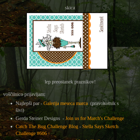
skica
lep preostanek praznikov!
voščilnico prijavljam:
Najlepši par -
Galerija meseca marca
(pravokotnik s
šivi)
Gerda Steiner Designs -
Join us for March's Challenge
Catch The Bug Challenge Blog
-
Stella Says Sketch
Challenge #606