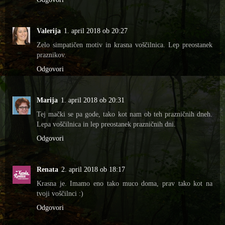
Valerija
1. april 2018 ob 20:27
Zelo simpatičen motiv in krasna voščilnica. Lep preostanek
praznikov.
Odgovori
Marija
1. april 2018 ob 20:31
Tej mački se pa gode, tako kot nam ob teh prazničnih dneh.
Lepa voščilnica in lep preostanek prazničnih dni.
Odgovori
Renata
2. april 2018 ob 18:17
Krasna je. Imamo eno tako muco doma, prav tako kot na
tvoji voščilnci :)
Odgovori