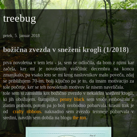
treebug
petek, 5. januar 2018
božična zvezda v sneženi krogli (1/2018)
prva novoletna v tem letu - ja, sem se odločila, da bom z njimi kar
začela, ker mi je novoletnih voščilnic decembra na koncu
zmanjkalo, pa vsako leto se mi krog naslovnikov malo poveča, zdaj
se približujem 70-im. bolj ključno pa je to, da imam motivacijo za
tole početje, ker se teh novoletnih motivov še nisem naveličala.
tole sem si zamislila kot božično zvezdo v nekakšni sneženi krogli,
ki jih obožujem. štampiljko
penny black
sem vroče embosirala z
zlatim prahom, potem pa jo bolj svobodno pobarvala. krasni trak je
od
crafty ribbons.
naknadno sem zvezdo temneje pobarvala v
sredini, navdih sem dobila na blogu
the ton
.