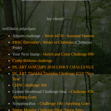
lep vikend!
voščilnico prijavljam:
Allsorts challenge -
Week 447/8 - Seasonal Flowers
PBSC December - Winter or Christmas
(Christmas
Pride)
Your Next Stamp -
Sketch and Color Challenge #80
Crafty Ribbons challenge
DL.ART JANUARY 2018 LINKY CHALLENGE
DL.ART Thankful Thursday Challenge #219 "New
Year"...
CHNC challenge 366
Lemon Shortbread Challenge blog -
Challenge #58:
Anything Goes
Scrapping4fun -
Challenge 106 - Anything Goes
Simon Monday Challenge Blog: Simon Says: