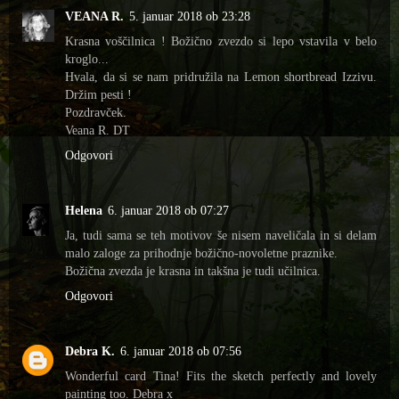
VEANA R.
5. januar 2018 ob 23:28
Krasna voščilnica ! Božično zvezdo si lepo vstavila v belo
kroglo...
Hvala, da si se nam pridružila na Lemon shortbread Izzivu.
Držim pesti !
Pozdravček.
Veana R. DT
Odgovori
Helena
6. januar 2018 ob 07:27
Ja, tudi sama se teh motivov še nisem naveličala in si delam
malo zaloge za prihodnje božično-novoletne praznike.
Božična zvezda je krasna in takšna je tudi učilnica.
Odgovori
Debra K.
6. januar 2018 ob 07:56
Wonderful card Tina! Fits the sketch perfectly and lovely
painting too. Debra x