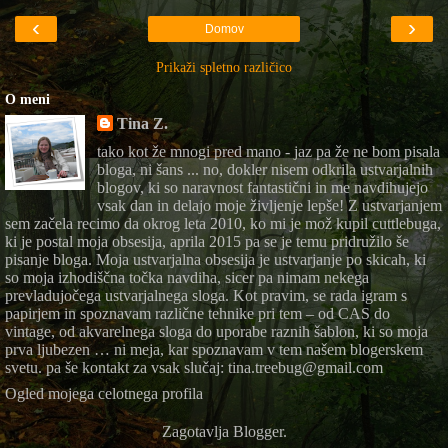
‹
›
Domov
Prikaži spletno različico
O meni
Tina Z.
tako kot že mnogi pred mano - jaz pa že ne bom pisala
bloga, ni šans ... no, dokler nisem odkrila ustvarjalnih
blogov, ki so naravnost fantastični in me navdihujejo
vsak dan in delajo moje življenje lepše! Z ustvarjanjem
sem začela recimo da okrog leta 2010, ko mi je mož kupil cuttlebuga,
ki je postal moja obsesija, aprila 2015 pa se je temu pridružilo še
pisanje bloga. Moja ustvarjalna obsesija je ustvarjanje po skicah, ki
so moja izhodiščna točka navdiha, sicer pa nimam nekega
prevladujočega ustvarjalnega sloga. Kot pravim, se rada igram s
papirjem in spoznavam različne tehnike pri tem – od CAS do
vintage, od akvarelnega sloga do uporabe raznih šablon, ki so moja
prva ljubezen … ni meja, kar spoznavam v tem našem blogerskem
svetu. pa še kontakt za vsak slučaj: tina.treebug@gmail.com
Ogled mojega celotnega profila
Zagotavlja
Blogger
.