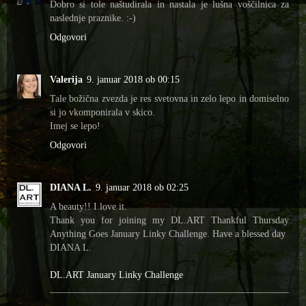
Dobro si tole naštudirala in nastala je lušna voščilnica za
naslednje praznike. :-)
Odgovori
Valerija
9. januar 2018 ob 00:15
Tale božična zvezda je res svetovna in zelo lepo in domiselno
si jo vkomponirala v skico.
Imej se lepo!
Odgovori
DIANA L.
9. januar 2018 ob 02:25
A beauty!! I love it.
Thank you for joining my DL.ART Thankful Thursday
Anything Goes January Linky Challenge. Have a blessed day
DIANA L.
DL.ART January Linky Challenge
__________________________________________________
__