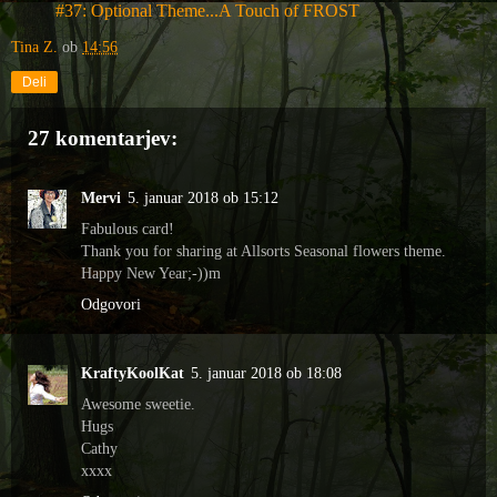
#37: Optional Theme...A Touch of FROST
Tina Z.
ob
14:56
Deli
27 komentarjev:
Mervi
5. januar 2018 ob 15:12
Fabulous card!
Thank you for sharing at Allsorts Seasonal flowers theme.
Happy New Year;-))m
Odgovori
KraftyKoolKat
5. januar 2018 ob 18:08
Awesome sweetie.
Hugs
Cathy
xxxx