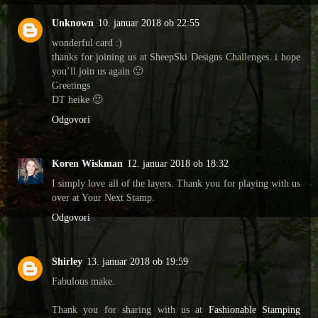
Unknown
10. januar 2018 ob 22:55
wonderful card :)
thanks for joining us at SheepSki Designs Challenges. i hope
you’ll join us again 🙂
Greetings
DT heike 🙂
Odgovori
Koren Wiskman
12. januar 2018 ob 18:32
I simply love all of the layers. Thank you for playing with us
over at Your Next Stamp.
Odgovori
Shirley
13. januar 2018 ob 19:59
Fabulous make.
Thank you for sharing with us at
Fashionable Stamping