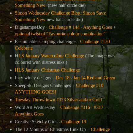
Something New
(new half-circle die)
Simon Wednesday Challenge Blog: Simon Says:
Something New
new half-circle die)
Digistamps4Joy -
Challenge # 144 - Anything Goes +
optional twist of "Favourite colour combination"
Fashionable stamping challenges -
Challenge #130 –
Celebrate
H
LS January Watercolour Challenge
(The image was
coloured with distress inks.)
HLS January Christmas Challenge
Incy wincy designs –
Dec 18 - Jan 14 Red and Green
SheepSki Designs Challenges -
Challenge #10
ANYTHING GOES!
Tuesday Throwdown #373 Silver and/or Gold
Word Art Wednesday -
Challenge #316 - #317 -
Anything Goes
Creative Sketchy Girls -
Challenge 19
The 12 Months of Christmas Link Up -
Challenge