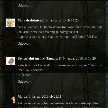
Odgovori
Moje drobtinice23
6. januar 2018 ob 14:23
Nas je kar več, ki bomo novoletne voščilnice ustvarjale tudi
januarju in vse do naslednjega novega leta :D
Lepo si si zamislila postavitev za tvojo voščilnico. Všečna.
Odgovori
Ustvarjalni utrinki Tamara P.
6. januar 2018 ob 16:26
Zelo lepa, nas kar še drži to praznično vzdušje, ne? Dobro je
imeti kaj v rezervi
lp Tamara
Odgovori
Majda
6. januar 2018 ob 21:11
Takole se začne polniti novoletna škatla za naslednje leto ...
hvala za navdih Tina in hvala, ker si se nam ponovno