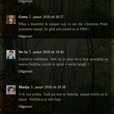
Odgovori
Greta
5. januar 2018 ob 18:57
What a beautiful & unique way to use the Christmas Pride
poinsettia stamp! So glad you joined us at PBSC!
Odgovori
Ne-Ja
5. januar 2018 ob 19:46
Zanimiva voščilnica. Vešč mi je ideja da si liste uporabila za
osnovo božične zvezde in sploh v snežni krogli :)
Odgovori
Marija
5. januar 2018 ob 19:58
O še ena pridna. Tudi jaz sem to sklenila, ampak začela pa še
nisem. Voščilnica je zelo lepa.
Odgovori