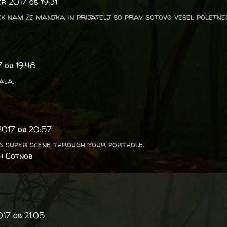
r 2017 ob 19:31
ek nam že manjka in prijatelj bo prav gotovo vesel poletne
 ob 19:48
ala.
2017 ob 20:57
a super scene through your porthole.
h Cotnob
017 ob 21:05