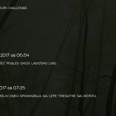
our challenge.
 2017 ob 06:54
šeč pogled skozi ladijsko lino.
2017 ob 07:35
rzlih dneh spominjala na lepe trenutke na morju.