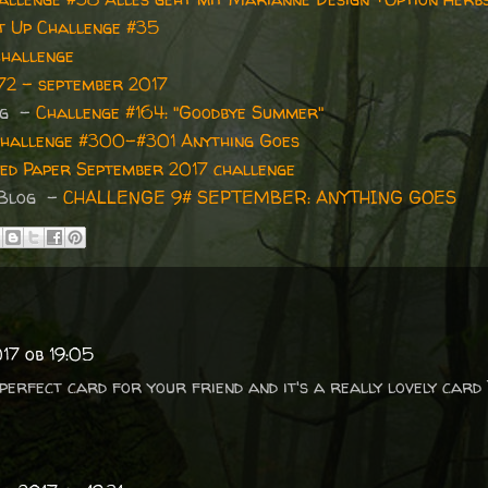
It Up Challenge #35
Challenge
72 - september 2017
og -
Challenge #164: "Goodbye Summer"
hallenge #300-#301 Anything Goes
ed Paper September 2017 challenge
 Blog -
CHALLENGE 9# SEPTEMBER: ANYTHING GOES
17 ob 19:05
e perfect card for your friend and it's a really lovely card