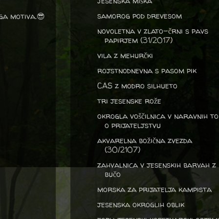
jesenska miška
samorog pod drevesom
ga motiva.😎
novoletna v zlato-črni s pavs
papirjem (31/2017)
vila z mehurčki
rojstnodnevna s pasom pik
CAS z modro silhueto
tri jesenske rože
okrogla voščilnica v naravnih to
o prijateljstvu
akvarelna božična zvezda
(30/2107)
zahvalnica v jesenskih barvah z
bučo
morska za prijatelja kampista
jesenska okroglih oblik