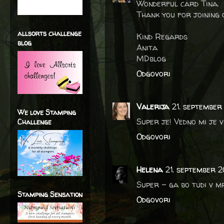
Wonderful card Tina.
Thank you for joining 
allsorts challenge
Kind Regards
blog
Anita
MDblog
Odgovori
Valerija
21. september
We love Stamping
Super je! Vedno mi je v
Challenge
Odgovori
Helena
21. september 
Super - ga bo tudi v m
Stamping Sensation
Odgovori