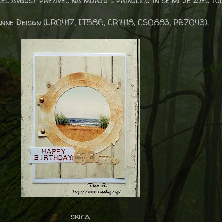
 cel avgust preživel na morju s prikolico in se mi je zdel t
anne Deisgn
(LR0417, IT586, CR1418, CS0883, PB7043).
skica