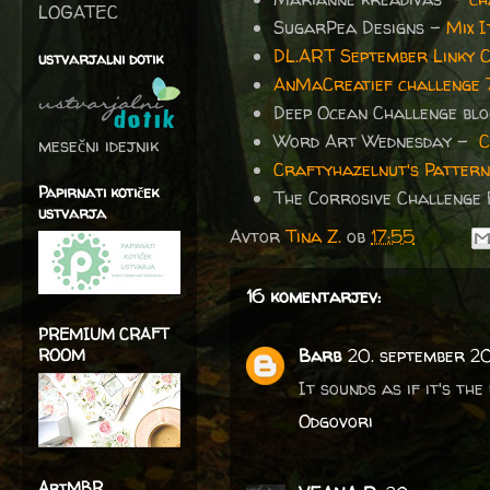
LOGATEC
SugarPea Designs -
Mix 
DL.ART September Linky 
ustvarjalni dotik
AnMaCreatief challenge 
Deep Ocean Challenge bl
Word Art Wednesday -
C
mesečni idejnik
Craftyhazelnut's Pattern
Papirnati kotiček
The Corrosive Challenge
ustvarja
Avtor
Tina Z.
ob
17:55
16 komentarjev:
PREMIUM CRAFT
Barb
20. september 20
ROOM
It sounds as if it's th
Odgovori
ArtMBR