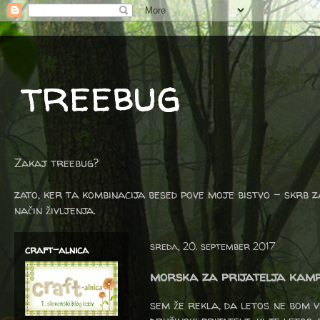
treebug
Zakaj treebug?
zato, ker ta kombinacija besed pove moje bistvo - skrb z
način življenja.
sreda, 20. september 2017
craft-alnica
morska za prijatelja kamp
sem že rekla, da letos ne bom v