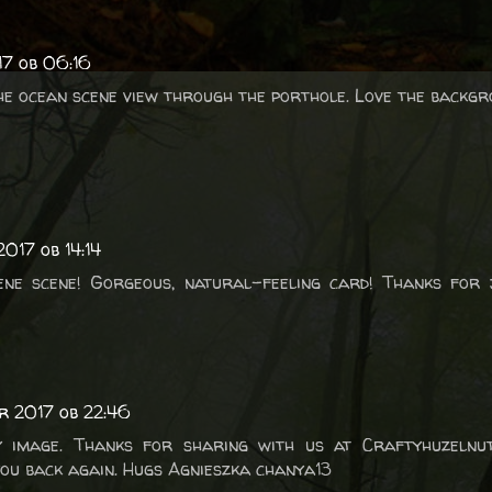
17 ob 06:16
he ocean scene view through the porthole. Love the backgr
017 ob 14:14
ene scene! Gorgeous, natural-feeling card! Thanks for 
r 2017 ob 22:46
ly image. Thanks for sharing with us at Craftyhuzelnut
you back again. Hugs Agnieszka chanya13