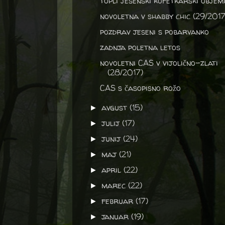
topli jesenski kofetkarski objem
novoletna v shabby chic (29/2017
pozdrav jeseni s pobarvanko
zadnja poletna letos
novoletni CAS v vijolično-zlati
(28/2017)
CAS s časopisno rožo
avgust
(15)
►
julij
(17)
►
junij
(24)
►
maj
(21)
►
april
(22)
►
marec
(22)
►
februar
(17)
►
januar
(19)
►