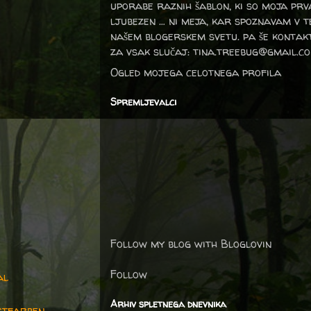
uporabe raznih šablon, ki so moja prv
ljubezen … ni meja, kar spoznavam v 
našem blogerskem svetu. pa še kontak
za vsak slučaj: tina.treebug@gmail.c
Ogled mojega celotnega profila
Spremljevalci
Follow my blog with Bloglovin
Follow
al
Arhiv spletnega dnevnika
stfarben