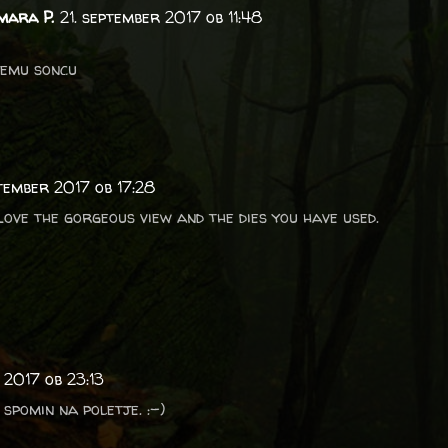
mara P.
21. september 2017 ob 11:48
jemu soncu
ptember 2017 ob 17:28
Love the gorgeous view and the dies you have used.
 2017 ob 23:13
 spomin na poletje. :-)