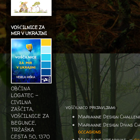
VOŠČILNICE ZA
MIR V UKRAJINI
OBČINA
LOGATEC -
CIVILNA
voščilnico prijavljam:
ZAŠČITA,
VOŠČILNICE ZA
Marianne Design Challen
BEGUNCE,
Marianne Design Divas C
TRŽAŠKA
occasions
CESTA 50, 1370
Marianne kreadivas -
ch