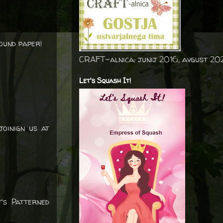
ound paper!
CRAFT-alnica: junij 2016, avgust 20
Let's Squash It!
joinign us at
's Patterned