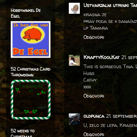
Ustvarjalni utrinki Ta
Hobbywinkel De
krasna je
Egel
prav poda se k današn
lp Tamara
Odgovori
KraftyKoolKat
21. se
This is gorgeous Tina. 
52 Christmas Card
Hugs
Throwdown
Cathy
xxxx
Odgovori
oldpunca
21. september
U, zelo je lepa. Krasen
52 weeks to
Odgovori
Christmas