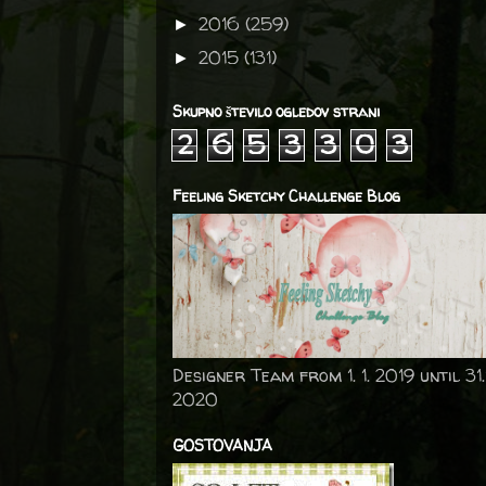
2016
(259)
►
2015
(131)
►
Skupno število ogledov strani
2
6
5
3
3
0
3
Feeling Sketchy Challenge Blog
Designer Team from 1. 1. 2019 until 31.
2020
GOSTOVANJA