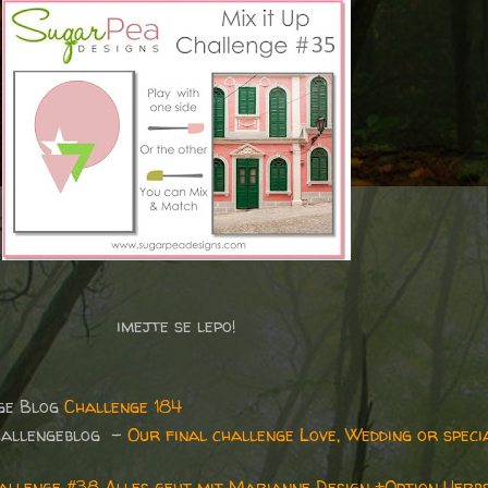
imejte se lepo!
ge Blog
Challenge 184
hallengeblog -
Our final challenge Love, Wedding or speci
allenge #38 Alles geht mit Marianne Design +Option Herb