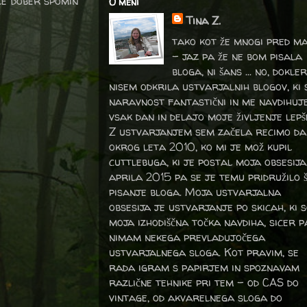
ole dober spomin
O meni
Tina Z.
tako kot že mnogi pred m
- jaz pa že ne bom pisala
bloga, ni šans ... no, dokler
nisem odkrila ustvarjalnih blogov, ki 
naravnost fantastični in me navdihuj
vsak dan in delajo moje življenje lepš
Z ustvarjanjem sem začela recimo da
okrog leta 2010, ko mi je mož kupil
cuttlebuga, ki je postal moja obsesija
aprila 2015 pa se je temu pridružilo 
pisanje bloga. Moja ustvarjalna
obsesija je ustvarjanje po skicah, ki 
moja izhodiščna točka navdiha, sicer p
nimam nekega prevladujočega
ustvarjalnega sloga. Kot pravim, se
rada igram s papirjem in spoznavam
različne tehnike pri tem – od CAS do
vintage, od akvarelnega sloga do