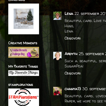
Lena
22. september 20
Beautiful card. Love t
Hugs,
Lena
Odgovori
Creative Moments
Ardyth
25. september 2
Such a beautiful, ser
SugarPea!
My Favorite Things
Odgovori
stamplorations
chanya13
30. septembe
Beautiful card, love
Paper, we hope to see 