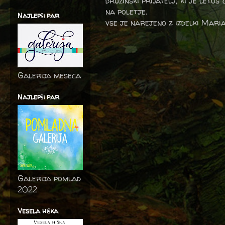
družinski prijatelj, ki je letos
na poletje.
Najlepši par
vse je narejeno z izdelki Mari
Galerija meseca
Najlepši par
Galerija pomlad
2022
Vesela hiška