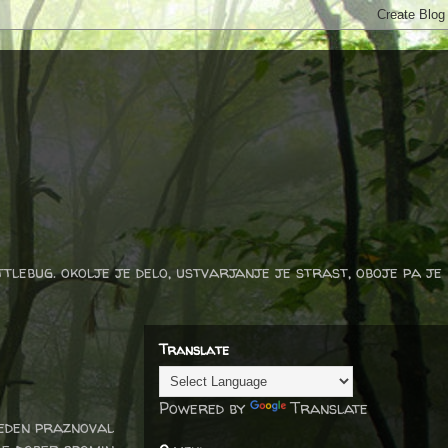
ttlebug. okolje je delo, ustvarjanje je strast, oboje pa je
Translate
Powered by
Translate
teden praznoval