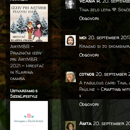
VEANA R.
20. septembe
Tina zelo lepa 💙 Sonč
Odgovori
moi
20. september 2017
Krasno si jo skombinir
ArtMBR -
Praznični izziv
Odgovori
pri ArtMBR
2021 – Hrestač
in Klarina
cotnob
20. september 
omara
A fabulous card Tina, 
Pauline -
Crafting wit
Ustvarjamo s
x
SizzixLifestyle
Odgovori
Anita
20. september 2