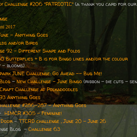
y Challenge #206 "PATRIOTIC"
(a thank you card for our
enge
uni 2017
June - Anything Goes
olds and/or Birds
ge 92 - Different Shape and Folds
0 Butterflies + B is for Bingo lines and/or the colour
y - blooms)
park JUNE Challenge: Go Ahead -- Bug Me!
 Blog
-
New Challenge - June Bingo
(ribbon - die cuts - se
Craft Challenge at Polkadoodles
193 Anything Goes
hallenge #286-287 - Anything Goes
 -
HIMCR #305 - Feminine!
 Door
-
TTCRD challenge , June 20 - June 26
lenge Blog -
Challenge 63