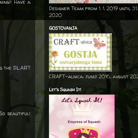
ning!! Have a
Designer Team from 1. 1. 2019 until 31.
2020
GOSTOVANJA
ng the DL.ART
CRAFT-alnica: junij 2016, avgust 20
Let's Squash It!
So beautiful!