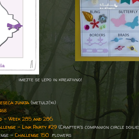
imejte se lepo in kreativno!
eseca junija
(metuljčki)
468
und - Week 285 and 286
llenge – Link Party #29
(Crafter's companion circle doilie
enge -
Challenge 150
flowers