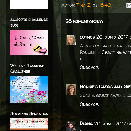
Avtor
Tina Z.
ob
18:40
allsorts challenge
28 komentarjev:
blog
cotnob
20. junij 2017 
A pretty card Tina, lo
Pauline -
Crafting wit
x
We love Stamping
Odgovori
Challenge
Nonnie's Cards and Gif
Such a great card. I l
Odgovori
Stamping Sensation
Diana
20. junij 2017 o