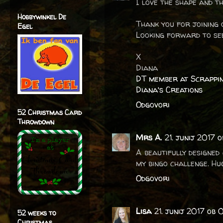
I love the shape and th
Hobbywinkel De
Thank you for joining 
Egel
Looking forward to see
X
Diana
DT member at Scrappi
Diana's Creations
Odgovori
52 Christmas Card
Throwdown
Mrs A.
21. junij 2017 
A beautifully designed
my bingo challenge. Hu
Odgovori
Lisa
21. junij 2017 ob 
52 weeks to
Christmas