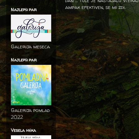
dan ... tole je nastajalo včera
ampak efektiven, se mi zdi.
Najlepši par
Galerija meseca
Najlepši par
Galerija pomlad
2022
Vesela hiška