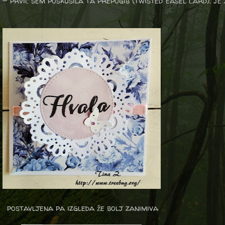
j - prvič sem poskusila ta prepogib (twisted easel card). je
postavljena pa izgleda že bolj zanimiva