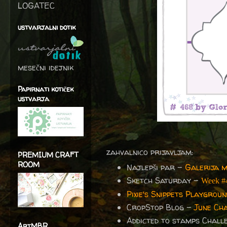
LOGATEC
ustvarjalni dotik
mesečni idejnik
Papirnati kotiček
ustvarja
zahvalnico prijavljam:
PREMIUM CRAFT
ROOM
Najlepši par -
Galerija m
Sketch Saturday -
Week #
Pixie's Snippets Playgro
CropStop Blog -
June Cha
Addicted to stamps Chall
ArtMBR