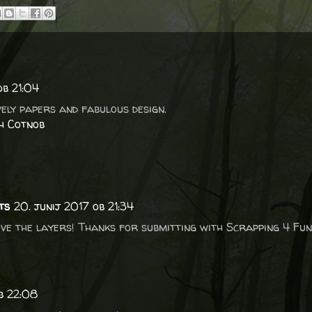
ob 21:04
vely papers and fabulous design.
h Cotnob
ts
20. junij 2017 ob 21:34
ove the layers! Thanks for submitting with Scrapping 4 Fun
b 22:08