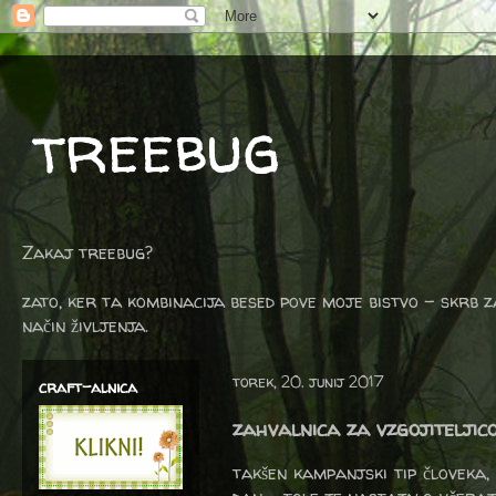
treebug
Zakaj treebug?
zato, ker ta kombinacija besed pove moje bistvo - skrb z
način življenja.
torek, 20. junij 2017
craft-alnica
zahvalnica za vzgojiteljic
takšen kampanjski tip človeka, k