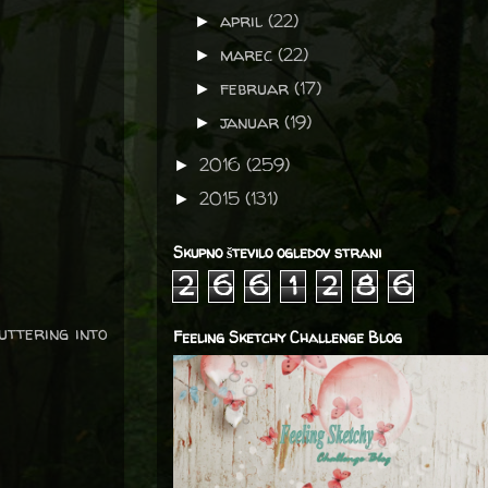
april
(22)
►
marec
(22)
►
februar
(17)
►
januar
(19)
►
2016
(259)
►
2015
(131)
►
Skupno število ogledov strani
2
6
6
1
2
8
6
uttering into
Feeling Sketchy Challenge Blog