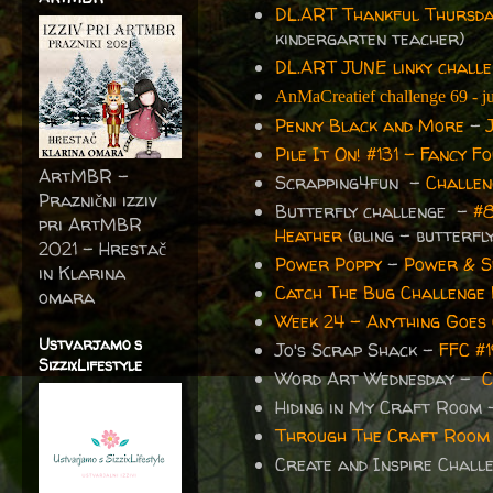
DL.ART Thankful Thursda
kindergarten teacher)
DL.ART JUNE linky chall
AnMaCreatief challenge 69 - j
Penny Black and More
-
Pile It On! #131 - Fancy F
ArtMBR -
Scrapping4fun -
Challen
Praznični izziv
Butterfly challenge -
#8
pri ArtMBR
Heather
(bling - butterfl
2021 – Hrestač
Power Poppy
-
Power & S
in Klarina
Catch The Bug Challenge
omara
Week 24 - Anything Goes 
Ustvarjamo s
Jo's Scrap Shack -
FFC #
SizzixLifestyle
Word Art Wednesday -
C
Hiding in My Craft Room
Through The Craft Room
Create and Inspire Chal