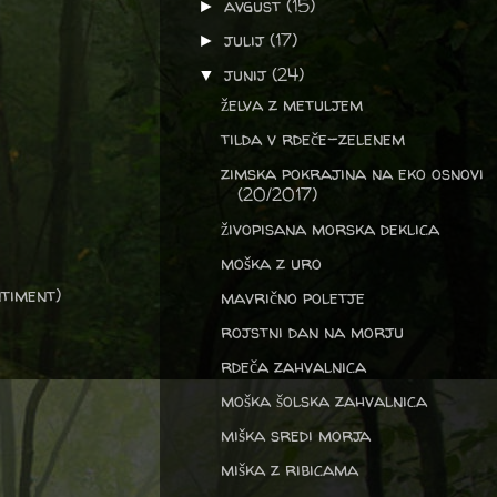
avgust
(15)
►
julij
(17)
►
junij
(24)
▼
želva z metuljem
tilda v rdeče-zelenem
zimska pokrajina na eko osnovi
(20/2017)
živopisana morska deklica
moška z uro
ntiment)
mavrično poletje
rojstni dan na morju
rdeča zahvalnica
moška šolska zahvalnica
miška sredi morja
miška z ribicama