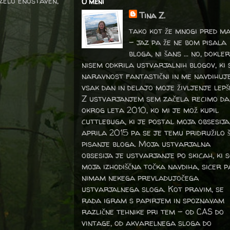
 zelo enostaven,
O meni
Tina Z.
tako kot že mnogi pred m
- jaz pa že ne bom pisala
bloga, ni šans ... no, dokler
nisem odkrila ustvarjalnih blogov, ki 
naravnost fantastični in me navdihuj
vsak dan in delajo moje življenje lepš
Z ustvarjanjem sem začela recimo da
okrog leta 2010, ko mi je mož kupil
cuttlebuga, ki je postal moja obsesija
aprila 2015 pa se je temu pridružilo 
pisanje bloga. Moja ustvarjalna
obsesija je ustvarjanje po skicah, ki 
moja izhodiščna točka navdiha, sicer p
nimam nekega prevladujočega
ustvarjalnega sloga. Kot pravim, se
rada igram s papirjem in spoznavam
različne tehnike pri tem – od CAS do
vintage, od akvarelnega sloga do