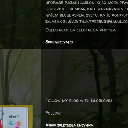
uporabe raznih šablon, ki so moja prv
ljubezen … ni meja, kar spoznavam v 
našem blogerskem svetu. pa še kontak
za vsak slučaj: tina.treebug@gmail.c
Ogled mojega celotnega profila
Spremljevalci
Follow my blog with Bloglovin
Follow
Arhiv spletnega dnevnika