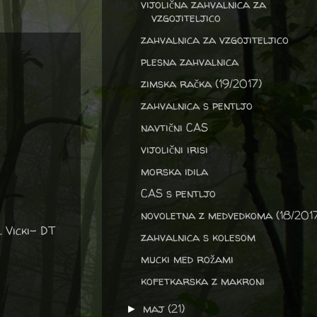
vijolična zahvalnica za
vzgojiteljico
zahvalnica za vzgojiteljico
plesna zahvalnica
zimska račka (19/2017)
zahvalnica s pentljo
navtični CAS
vijolični irisi
morska idila
CAS s pentljo
novoletna z medvedkoma (18/201
. Vicki- DT
zahvalnica s kolesom
mucki med rožami
kofetkarska z makroni
maj
(21)
►