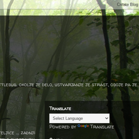
ttlebug. okolje je delo, ustvarjanje je strast, oboje pa je
Translate
Powered by
Translate
ljice ... zadnji