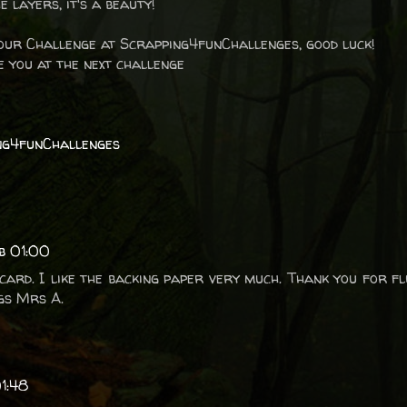
e layers, it's a beauty!
our Challenge at Scrapping4funChallenges, good luck!
 you at the next challenge
ng4funChallenges
ob 01:00
 card. I like the backing paper very much. Thank you for fl
gs Mrs A.
01:48